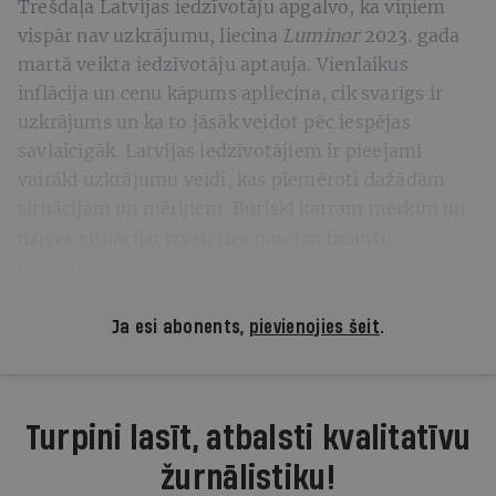
Trešdaļa Latvijas iedzīvotāju apgalvo, ka viņiem
vispār nav uzkrājumu, liecina
Luminor
2023. gada
martā veikta iedzīvotāju aptauja. Vienlaikus
inflācija un cenu kāpums apliecina, cik svarīgs ir
uzkrājums un ka to jāsāk veidot pēc iespējas
savlaicīgāk. Latvijas iedzīvotājiem ir pieejami
vairāki uzkrājumu veidi, kas piemēroti dažādām
situācijām un mērķiem.
Būtiski katram mērķim un
dzīves situācijai izvēlēties pareizo finanšu
instrumentu.
Ja esi abonents,
pievienojies šeit
.
Turpini lasīt, atbalsti kvalitatīvu
žurnālistiku!