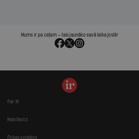
Mums ir pa ceļam — lasi jaunāko savā laika joslā!
Par IR
Manifests
Ētikas kodekss