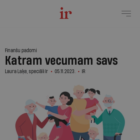
Finanšu padomi
Katram vecumam savs
Laura Laķe, speciāli Ir
05.11.2023.
IR