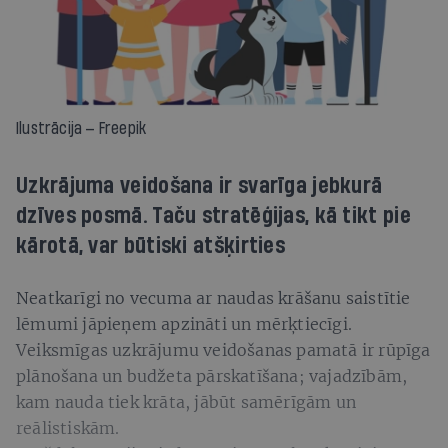
Ilustrācija — Freepik
Uzkrājuma veidošana ir svarīga jebkurā
dzīves posmā. Taču stratēģijas, kā tikt pie
kārotā, var būtiski atšķirties
Neatkarīgi no vecuma ar naudas krāšanu saistītie
lēmumi jāpieņem apzināti un mērķtiecīgi.
Veiksmīgas uzkrājumu veidošanas pamatā ir rūpīga
plānošana un budžeta pārskatīšana; vajadzībām,
kam nauda tiek krāta, jābūt samērīgām un
reālistiskām.