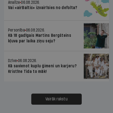
Analīze
06.08.2026.
Vai «airBaltic» izvairīsies no defolta?
Personība
06.08.2026.
Kā 18 gadīgais Martins Bergšteins
kļuva par laika ziņu seju?
Dzīve
06.08.2026.
Kā savienot kuplu ģimeni un karjeru?
Kristīne Tida to māk!
Vairāk rakstu