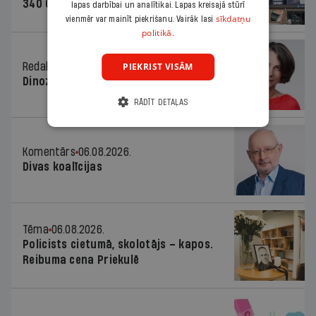
340 000 vērtu reklāmas kampaņu
lapas darbībai un analītikai. Lapas kreisajā stūrī
sīkdatņu
vienmēr var mainīt piekrišanu. Vairāk lasi
politikā.
PIEKRIST VISĀM
Redaktores sleja
06.08.2026.
Dinozaura triks
RĀDĪT DETAĻAS
Komentārs
06.08.2026.
Divas koalīcijas
Tēma
06.08.2026.
Policists cietumā, skolotājs – kapos.
Reibuma cena Priekulē