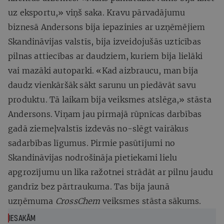
uz eksportu,» viņš saka. Kravu pārvadājumu
biznesā Andersons bija iepazinies ar uzņēmējiem
Skandināvijas valstīs, bija izveidojušās uzticības
pilnas attiecības ar daudziem, kuriem bija lielāki
vai mazāki autoparki. «Kad aizbraucu, man bija
daudz vienkāršāk sākt sarunu un piedāvāt savu
produktu. Tā laikam bija veiksmes atslēga,» stāsta
Andersons. Viņam jau pirmajā rūpnīcas darbības
gadā ziemeļvalstīs izdevās no-slēgt vairākus
sadarbības līgumus. Pirmie pasūtījumi no
Skandināvijas nodrošināja pietiekami lielu
apgrozījumu un lika ražotnei strādāt ar pilnu jaudu
gandrīz bez pārtraukuma. Tas bija jaunā
uzņēmuma
CrossChem
veiksmes stāsta sākums.
IESAKĀM