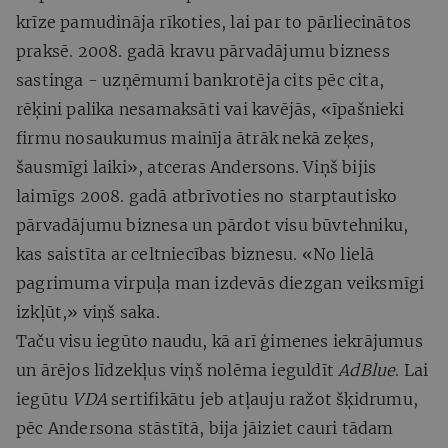
krīze pamudināja rīkoties, lai par to pārliecinātos
praksē. 2008. gadā kravu pārvadājumu bizness
sastinga - uzņēmumi bankrotēja cits pēc cita,
rēķini palika nesamaksāti vai kavējās, «īpašnieki
firmu nosaukumus mainīja ātrāk nekā zeķes,
šausmīgi laiki», atceras Andersons. Viņš bijis
laimīgs 2008. gadā atbrīvoties no starptautisko
pārvadājumu biznesa un pārdot visu būvtehniku,
kas saistīta ar celtniecības biznesu. «No lielā
pagrimuma virpuļa man izdevās diezgan veiksmīgi
izkļūt,» viņš saka.
Taču visu iegūto naudu, kā arī ģimenes iekrājumus
un ārējos līdzekļus viņš nolēma ieguldīt
AdBlue
. Lai
iegūtu
VDA
sertifikātu jeb atļauju ražot šķidrumu,
pēc Andersona stāstītā, bija jāiziet cauri tādam