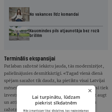
No vakances līdz komandai
Kaucmindes pils atjaunotāja bez rozā
brillēm
Terminālis ekspansijai
Patlaban ražotnē iekārtu jauda, tās modernizējot,
palielinājusies desmitkārtīgi. «Tagad vienā dienā
spējam saražot tik daudz, ka pietiktu visai Latvijai
mēnesim,» saka Andersons. No Rīgas ik mēnesi tiek
×
izvests 80-100 šādu kravu. Lai varētu turpināt augt
Lai turpinātu, lūdzam
un attīstīties, šogad uzņēmums sāk celt jaunu
piekrist sīkdatnēm
ražotni netālu no tagadējās.
Mēs izmantojam tikai sīkdatnes, kas nepieciešamas