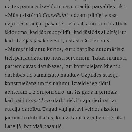
uz tās pamata izveidotu savu staciju pārvaldes rīku.
«Mūsu sistēmā
CrossPoint
redzam pilnīgi visas
uzpildes stacijas pasaulē - cik katrā no tām ir atlicis
šķidruma, kad jābrauc pildīt, kad jāslēdz sildītāji un
kad stacijas jāsāk dzesēt,» stāsta Andersons.
«Mums ir klientu kartes, kuru darbība automātiski
tiek pārraudzīta no mūsu serveriem. Tātad mums ir
pašiem savas datubāzes, kur kontrolējam klientu
darbības un samaksāto naudu.» Uzpildes staciju
konstruēšanā un risinājumu izveidē ieguldīti
apmēram 1,2 miljoni eiro, un šis gads ir pirmais,
kad paši
CrossChem
darbinieki ir apmierināti ar
staciju darbību. Tagad viņi gatavi veidot aizvien
jaunus to dublikātus, ko uzstādīt uz ceļiem ne tikai
Latvijā, bet visā pasaulē.