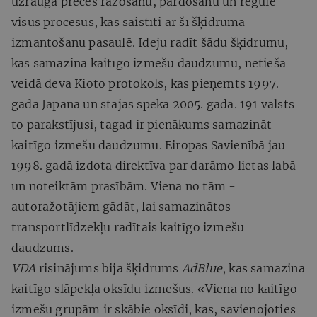
uzrauga preces ražošanu, pārdošanu un regulē
visus procesus, kas saistīti ar šī šķidruma
izmantošanu pasaulē. Ideju radīt šādu šķidrumu,
kas samazina kaitīgo izmešu daudzumu, netiešā
veidā deva Kioto protokols, kas pieņemts 1997.
gadā Japānā un stājās spēkā 2005. gadā. 191 valsts
to parakstījusi, tagad ir pienākums samazināt
kaitīgo izmešu daudzumu. Eiropas Savienībā jau
1998. gadā izdota direktīva par darāmo lietas labā
un noteiktām prasībām. Viena no tām -
autoražotājiem gādāt, lai samazinātos
transportlīdzekļu radītais kaitīgo izmešu
daudzums.
VDA
risinājums bija šķidrums
AdBlue
, kas samazina
kaitīgo slāpekļa oksīdu izmešus. «Viena no kaitīgo
izmešu grupām ir skābie oksīdi, kas, savienojoties