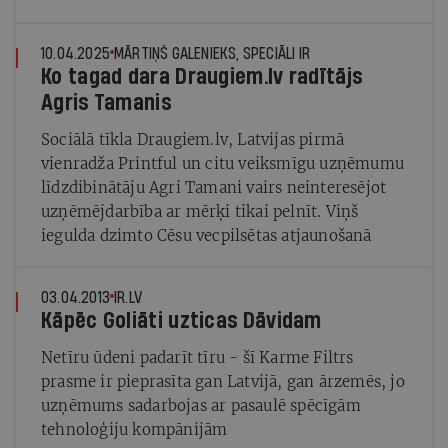
10.04.2025
MĀRTIŅŠ GALENIEKS, SPECIĀLI IR
Ko tagad dara Draugiem.lv radītājs
Agris Tamanis
Sociālā tīkla Draugiem.lv, Latvijas pirmā
vienradža Printful un citu veiksmīgu uzņēmumu
līdzdibinātāju Agri Tamani vairs neinteresējot
uzņēmējdarbība ar mērķi tikai pelnīt. Viņš
iegulda dzimto Cēsu vecpilsētas atjaunošanā
03.04.2013
IR.LV
Kāpēc Goliāti uzticas Dāvidam
Netīru ūdeni padarīt tīru - šī Karme Filtrs
prasme ir pieprasīta gan Latvijā, gan ārzemēs, jo
uzņēmums sadarbojas ar pasaulē spēcīgām
tehnoloģiju kompānijām