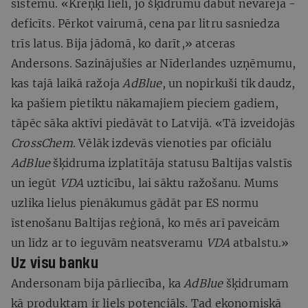
sistēmu. «Kreņķi lieli, jo šķidrumu dabūt nevarēja -
deficīts. Pērkot vairumā, cena par litru sasniedza
trīs latus. Bija jādomā, ko darīt,» atceras
Andersons. Sazinājušies ar Nīderlandes uzņēmumu,
kas tajā laikā ražoja
AdBlue
, un nopirkuši tik daudz,
ka pašiem pietiktu nākamajiem pieciem gadiem,
tāpēc sāka aktīvi piedāvāt to Latvijā. «Tā izveidojās
CrossChem
. Vēlāk izdevās vienoties par oficiālu
AdBlue
šķidruma izplatītāja statusu Baltijas valstīs
un iegūt
VDA
uzticību, lai sāktu ražošanu. Mums
uzlika lielus pienākumus gādāt par ES normu
īstenošanu Baltijas reģionā, ko mēs arī paveicām
un līdz ar to ieguvām neatsveramu
VDA
atbalstu.»
Uz visu banku
Andersonam bija pārliecība, ka
AdBlue
šķidrumam
kā produktam ir liels potenciāls. Tad ekonomiskā