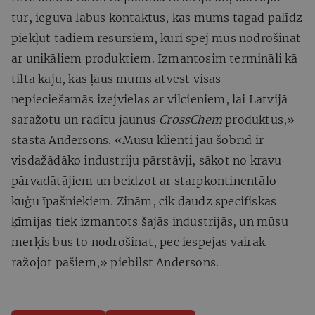
tur, ieguva labus kontaktus, kas mums tagad palīdz
piekļūt tādiem resursiem, kuri spēj mūs nodrošināt
ar unikāliem produktiem. Izmantosim termināli kā
tilta kāju, kas ļaus mums atvest visas
nepieciešamās izejvielas ar vilcieniem, lai Latvijā
saražotu un radītu jaunus
CrossChem
produktus,»
stāsta Andersons. «Mūsu klienti jau šobrīd ir
visdažādāko industriju pārstāvji, sākot no kravu
pārvadātājiem un beidzot ar starpkontinentālo
kuģu īpašniekiem. Zinām, cik daudz specifiskas
ķīmijas tiek izmantots šajās industrijās, un mūsu
mērķis būs to nodrošināt, pēc iespējas vairāk
ražojot pašiem,» piebilst Andersons.