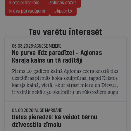
Kioto protokols
izplūdes gāzes
kravu pārvadājumi
ekpsorts
Tev varētu interesēt
06.08.2026
AGNESE MEIERE
No purva līdz paradīzei – Aglonas
Karaļa kalns un tā radītāji
Pirms 20 gadiem kalnā Aglonas ezera krastā tika
uzstādītas pirmās koka skulptūras, tagad Kristus
karaļa kalnā, vietā, «kur atrast mieru un Dievu»,
ir vairāk nekā 450 skulptūru un tūkstošiem augu
04.08.2026
ALISE MARKĀNE
Dalos pieredzē: kā veidot bērnu
dzīvesstila zīmolu