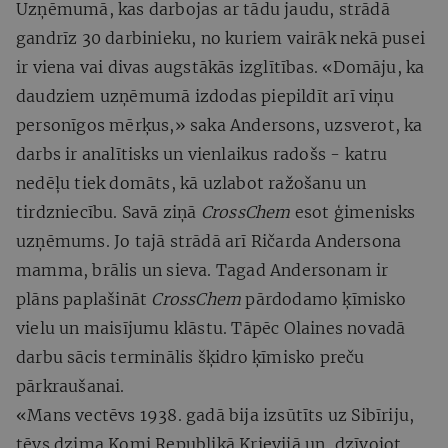
Uzņēmumā, kas darbojas ar tādu jaudu, strādā
gandrīz 30 darbinieku, no kuriem vairāk nekā pusei
ir viena vai divas augstākās izglītības. «Domāju, ka
daudziem uzņēmumā izdodas piepildīt arī viņu
personīgos mērķus,» saka Andersons, uzsverot, ka
darbs ir analītisks un vienlaikus radošs - katru
nedēļu tiek domāts, kā uzlabot ražošanu un
tirdzniecību. Savā ziņā
CrossChem
esot ģimenisks
uzņēmums. Jo tajā strādā arī Ričarda Andersona
mamma, brālis un sieva. Tagad Andersonam ir
plāns paplašināt
CrossChem
pārdodamo ķīmisko
vielu un maisījumu klāstu. Tāpēc Olaines novadā
darbu sācis terminālis šķidro ķīmisko preču
pārkraušanai.
«Mans vectēvs 1938. gadā bija izsūtīts uz Sibīriju,
tēvs dzima Komi Republikā Krievijā un, dzīvojot