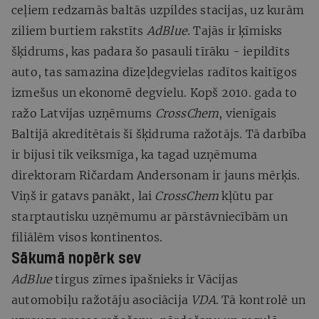
ceļiem redzamās baltās uzpildes stacijas, uz kurām
ziliem burtiem rakstīts
AdBlue
. Tajās ir ķīmisks
šķidrums, kas padara šo pasauli tīrāku - iepildīts
auto, tas samazina dīzeļdegvielas radītos kaitīgos
izmešus un ekonomē degvielu. Kopš 2010. gada to
ražo Latvijas uzņēmums
CrossChem
, vienīgais
Baltijā akreditētais šī šķidruma ražotājs. Tā darbība
ir bijusi tik veiksmīga, ka tagad uzņēmuma
direktoram Ričardam Andersonam ir jauns mērķis.
Viņš ir gatavs panākt, lai
CrossChem
kļūtu par
starptautisku uzņēmumu ar pārstāvniecībām un
filiālēm visos kontinentos.
Sākumā nopērk sev
AdBlue
tirgus zīmes īpašnieks ir Vācijas
automobiļu ražotāju asociācija
VDA
. Tā kontrolē un