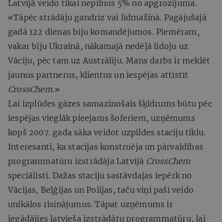
Latvijā veido tikai nepilnus 5% no apgrozījuma.
«Tāpēc strādāju gandrīz vai lidmašīnā. Pagājušajā
gadā 122 dienas biju komandējumos. Piemēram,
vakar biju Ukrainā, nākamajā nedēļā lidoju uz
Vāciju, pēc tam uz Austrāliju. Mans darbs ir meklēt
jaunus partnerus, klientus un iespējas attīstīt
CrossChem
.»
Lai izplūdes gāzes samazinošais šķidrums būtu pēc
iespējas vieglāk pieejams šoferiem, uzņēmums
kopš 2007. gada sāka veidot uzpildes staciju tīklu.
Interesanti, ka stacijas konstruēja un pārvaldības
programmatūru izstrādāja Latvijā
CrossChem
speciālisti. Dažas staciju sastāvdaļas iepērk no
Vācijas, Beļģijas un Polijas, taču viņi paši veido
unikālos risinājumus. Tāpat uzņēmums ir
iegādājies latvieša izstrādātu programmatūru, lai