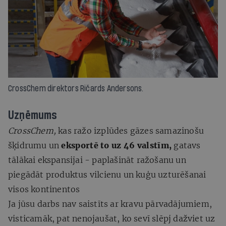
CrossChem direktors Ričards Andersons.
Uzņēmums
CrossChem,
kas ražo izplūdes gāzes samazinošu
šķidrumu un
eksportē to uz 46 valstīm,
gatavs
tālākai ekspansijai - paplašināt ražošanu un
piegādāt produktus vilcienu un kuģu uzturēšanai
visos kontinentos
Ja jūsu darbs nav saistīts ar kravu pārvadājumiem,
visticamāk, pat nenojaušat, ko sevī slēpj dažviet uz