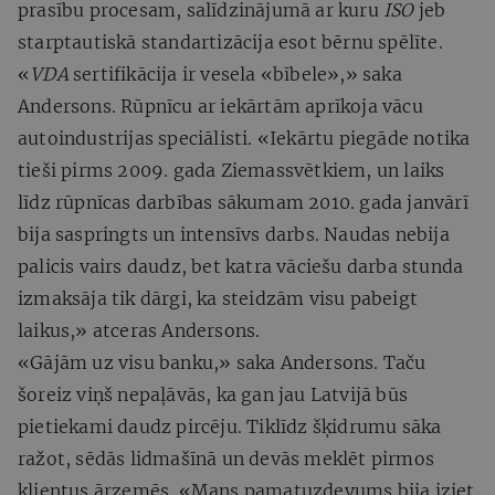
prasību procesam, salīdzinājumā ar kuru
ISO
jeb
starptautiskā standartizācija esot bērnu spēlīte.
«
VDA
sertifikācija ir vesela «bībele»,» saka
Andersons. Rūpnīcu ar iekārtām aprīkoja vācu
autoindustrijas speciālisti. «Iekārtu piegāde notika
tieši pirms 2009. gada Ziemassvētkiem, un laiks
līdz rūpnīcas darbības sākumam 2010. gada janvārī
bija saspringts un intensīvs darbs. Naudas nebija
palicis vairs daudz, bet katra vāciešu darba stunda
izmaksāja tik dārgi, ka steidzām visu pabeigt
laikus,» atceras Andersons.
«Gājām uz visu banku,» saka Andersons. Taču
šoreiz viņš nepaļāvās, ka gan jau Latvijā būs
pietiekami daudz pircēju. Tiklīdz šķidrumu sāka
ražot, sēdās lidmašīnā un devās meklēt pirmos
klientus ārzemēs. «Mans pamatuzdevums bija iziet