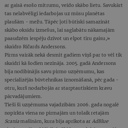
ar gaisā esošo mitrumu, veido skābo lietu. Savukārt
tas nelabvēlīgi iedarbojas uz mūsu planētas
plaušām - mežu. Tāpēc ļoti būtiski samazināt
skābo oksīdu izmešus, lai saglabātu nākamajām
paaudzēm iespēju dzīvot un elpot tīru gaisu,»
skaidro Ričards Andersons.
Pirms vairāk nekā desmit gadiem viņš par to vēl tik
skaidri kā šodien nezināja. 2005. gadā Andersons
bija nodibinājis savu pirmo uzņēmumu, kas
specializējās būvtehnikas iznomāšanā, pēc gada -
otru, kurš nodarbojās ar starptautiskiem kravu
pārvadājumiem.
Tieši šī uzņēmuma vajadzībām 2006. gada nogalē
nopirkta viena no pirmajām un tolaik retajām
Scania
mašīnām, kura bija aprīkota ar
AdBlue