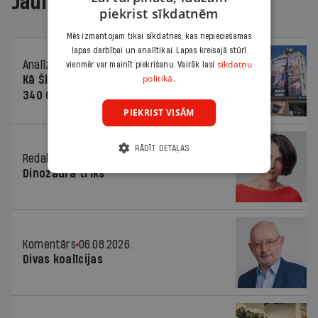
Jaunākajā žurnālā
piekrist sīkdatnēm
Mēs izmantojam tikai sīkdatnes, kas nepieciešamas
lapas darbībai un analītikai. Lapas kreisajā stūrī
sīkdatņu
Analīze
06.08.2026.
vienmēr var mainīt piekrišanu. Vairāk lasi
politikā.
Kā Šlesera partija palika nesodīta par
340 000 vērtu reklāmas kampaņu
PIEKRIST VISĀM
RĀDĪT DETAĻAS
Redaktores sleja
06.08.2026.
Dinozaura triks
Komentārs
06.08.2026.
Divas koalīcijas