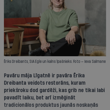
Ēriks Dreibants, SIA Egle un kalns īpašnieks. Foto — Ieva Salmane
Pavāru māja Līgatnē ir pavāra Ērika
Dreibanta veidots restorāns, kuram
priekšroku dod gardēži, kas grib ne tikai labi
pavadīt laiku, bet arī izmēģināt
tradicionālos produktus jaunās noskaņās