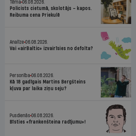
Tēma
06.08.2026.
Policists cietumā, skolotājs – kapos.
Reibuma cena Priekulē
Analīze
06.08.2026.
Vai «airBaltic» izvairīsies no defolta?
Personība
06.08.2026.
Kā 18 gadīgais Martins Bergšteins
kļuva par laika ziņu seju?
Pusdienās
06.08.2026.
Bīsties «frankenšteina radījumu»!