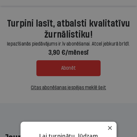
Turpini lasīt, atbalsti kvalitatīvu
žurnālistiku!
Iepazīšanās piedāvājums ir.lv abonēšanai. Atcel jebkurā brīdī.
3,90 €/mēnesī
Abonēt
Citas abonēšanas iespējas meklē šeit
×
Lai turpinātu, lūdzam