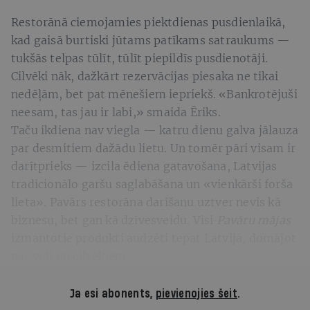
Restorānā ciemojamies piektdienas pusdienlaikā,
kad gaisā burtiski jūtams patīkams satraukums —
tukšās telpas tūlīt, tūlīt piepildīs pusdienotāji.
Cilvēki nāk, dažkārt rezervācijas piesaka ne tikai
nedēļām, bet pat mēnešiem iepriekš. «Bankrotējuši
neesam, tas jau ir labi,» smaida Ēriks.
Taču ikdiena nav viegla — katru dienu galva jālauza
par desmitiem dažādu lietu. Un tomēr pāri visam ir
darītprieks — izcila ēdiena gatavošana, Latvijas
tradicionālo garšu saglabāšana un «vienkārši forša
lieta». Pavārs restorāna darīšanu uztver nevis kā
biznesu, bet gan kā dzīvesveidu. Visi
Pavāru mājas
izmantotie produkti audzēti tepat Latvijā, domājot
par vidi un cilvēkiem.
Ja esi abonents,
pievienojies šeit
.