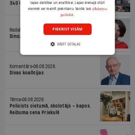
340 000 vērtu reklāmas kampaņu
lapas darbībai un analītikai. Lapas kreisajā stūrī
sīkdatņu
vienmēr var mainīt piekrišanu. Vairāk lasi
politikā.
PIEKRIST VISĀM
Redaktores sleja
06.08.2026.
Dinozaura triks
RĀDĪT DETAĻAS
Komentārs
06.08.2026.
Divas koalīcijas
Tēma
06.08.2026.
Policists cietumā, skolotājs – kapos.
Reibuma cena Priekulē