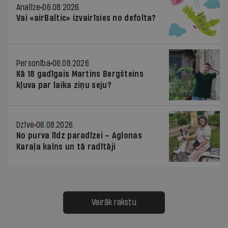
Analīze
06.08.2026.
Vai «airBaltic» izvairīsies no defolta?
Personība
06.08.2026.
Kā 18 gadīgais Martins Bergšteins
kļuva par laika ziņu seju?
Dzīve
06.08.2026.
No purva līdz paradīzei – Aglonas
Karaļa kalns un tā radītāji
Vairāk rakstu