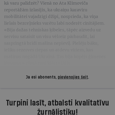
kā varu palīdzēt? Vienā no Ata Klimoviča
reportāžām izlasījis, ka ukraiņu karavīru
mobilitātei vajadzīgi džipi, nosprieda, ka viņa
lielais bezceļnieks varētu labi noderēt cīnītājiem.
«Bija dažas tehniskas ķibeles, tāpēc aizvedu uz
servisu sataisīt un visu vēlreiz pārbaudīt, lai
saspringtā brīdī mašīna nepieviļ. Pielēju bāku,
ieliku rezerves riepas un atdevu vīriem, kas
mašīnas nogādā Ukrainā. Tas bija kopējs ģimenes
lēmums,» rāmā tonī klāsta Uģis.
Ja esi abonents,
pievienojies šeit
.
Turpini lasīt, atbalsti kvalitatīvu
žurnālistiku!