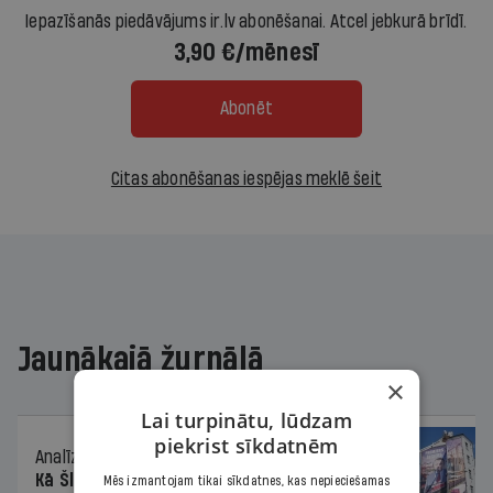
Iepazīšanās piedāvājums ir.lv abonēšanai. Atcel jebkurā brīdī.
3,90 €/mēnesī
Abonēt
Citas abonēšanas iespējas meklē šeit
Jaunākajā žurnālā
×
Lai turpinātu, lūdzam
piekrist sīkdatnēm
Analīze
06.08.2026.
Kā Šlesera partija palika nesodīta par
Mēs izmantojam tikai sīkdatnes, kas nepieciešamas