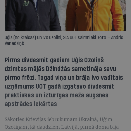
Uģis (no kreisās) un Ivo Ozoliņi, SIA UOT saimnieki. Foto — Andris
Vanadziņš
Pirms divdesmit gadiem Uģis Ozoliņš
dzimtas mājās Džindžās sametināja savu
pirmo frēzi. Tagad viņa un brāļa Ivo vadītais
uzņēmums UOT gadā izgatavo divdesmit
praktiskas un izturīgas meža augsnes
apstrādes iekārtas
Sākoties Krievijas iebrukumam Ukrainā, Uģim
Ozoliņam, kā daudziem Latvijā, pirmā doma bija —