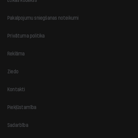
Ētikas kodekss
Pakalpojumu sniegšanas noteikumi
Privātuma politika
Reklāma
Ziedo
Kontakti
Piekļūstamība
Sadarbība