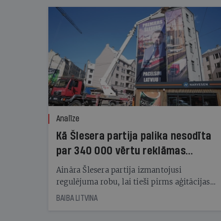
Analīze
Kā Šlesera partija palika nesodīta
par 340 000 vērtu reklāmas
kampaņu
Aināra Šlesera partija izmantojusi
regulējuma robu, lai tieši pirms aģitācijas
starta izreklamētos par summu, kas
BAIBA LITVINA
pārsniedz trešdaļu no likumīgi atļautajiem
kampaņas tēriņiem. KNAB pārkāpumus