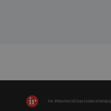
sama
kas j
pirm
augus
Par IR
Manifests
Ētikas kodekss
Pakalpo