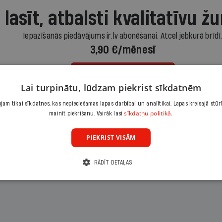
 lasīt, atbalsti kvalitatīvu žu
Iepazīšanās piedāvājums ir.lv abonēšanai. Atcel jebkurā brīdī
3,90 €/mēnesī
Abonēt
Lai turpinātu, lūdzam piekrist sīkdatnēm
am tikai sīkdatnes, kas nepieciešamas lapas darbībai un analītikai. Lapas kreisajā stūr
Citas abonēšanas iespējas meklē šeit
sīkdatņu politikā.
mainīt piekrišanu. Vairāk lasi
PIEKRIST VISĀM
RĀDĪT DETAĻAS