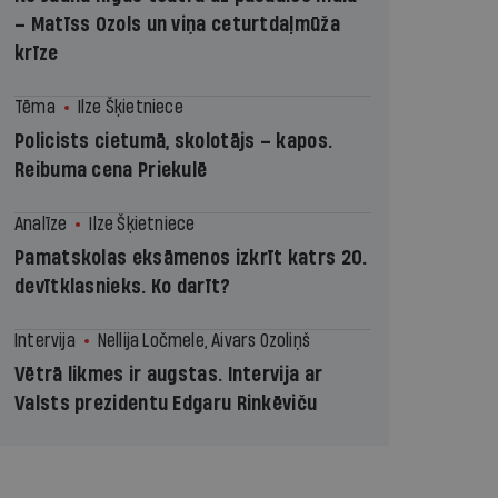
– Matīss Ozols un viņa ceturtdaļmūža
krīze
Tēma
Ilze Šķietniece
Policists cietumā, skolotājs – kapos.
Reibuma cena Priekulē
Analīze
Ilze Šķietniece
Pamatskolas eksāmenos izkrīt katrs 20.
devītklasnieks. Ko darīt?
Intervija
Nellija Ločmele, Aivars Ozoliņš
Vētrā likmes ir augstas. Intervija ar
Valsts prezidentu Edgaru Rinkēviču