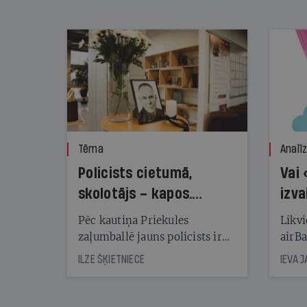
nekonstatē
Tēma
Analī
Policists cietumā,
Vai 
skolotājs – kapos.
izva
Reibuma cena Priekulē
Pēc kautiņa Priekules
Likvi
zaļumballē jauns policists ir
airBa
nonācis cietumā, bet
oblig
ILZE ŠĶIETNIECE
IEVA 
cienījams pedagogs — kapos.
šone
Tik traģiska ir izrādījusies
lemša
divu promiļu reibuma cena
draud