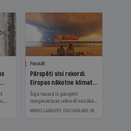
Pasaulē
ns
Pārspēti visi rekordi.
Eiropas nākotne klimata
pārmaiņu ugunīs
ēl
Šajā vasarā ir pārspēti
ju,
temperatūras rekordi vairākās
icas
Eiropas valstīs. Plosās milzīgi
MARKS LANDLERS, ČIKO HARLANS UN REIMONDS DŽUNS, © THE NEW YORK TIMES NEWS SERVICE
tītāju
mežu ugunsgrēki. Eksperti
tēm
brīdina: nākotne būs vēl
skarbāka