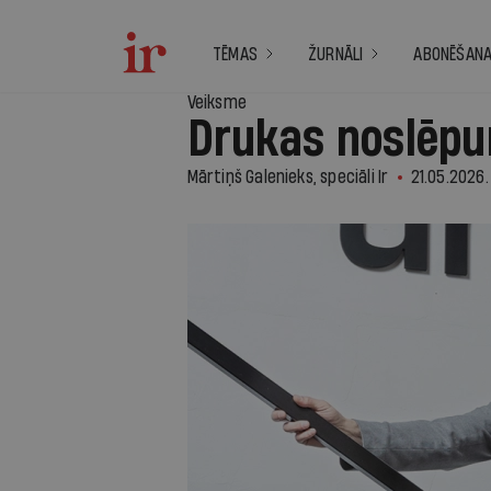
TĒMAS
ŽURNĀLI
ABONĒŠAN
Veiksme
Drukas noslēpu
Mārtiņš Galenieks, speciāli Ir
21.05.2026.
1