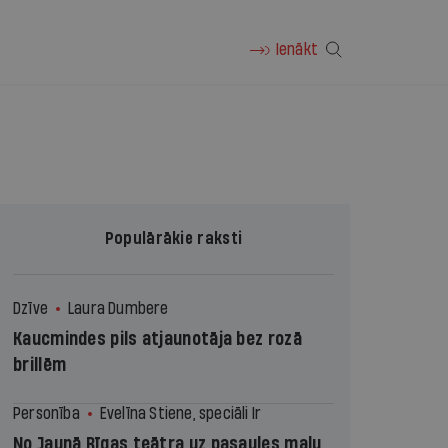
Ienākt
Populārākie raksti
Dzīve
Laura Dumbere
Kaucmindes pils atjaunotāja bez rozā
brillēm
Personība
Evelīna Stiene, speciāli Ir
No Jaunā Rīgas teātra uz pasaules malu