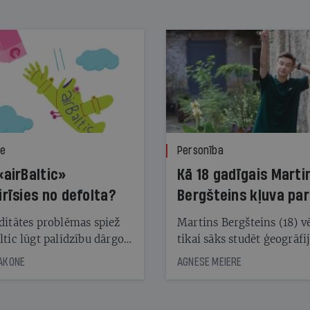
ze
Personība
«airBaltic»
Kā 18 gadīgais Marti
irīsies no defolta?
Bergšteins kļuva par
laika ziņu seju?
ditātes problēmas spiež
Martins Bergšteins (18) v
ltic lūgt palīdzību dārgo
tikai sāks studēt ģeogrāfi
āciju turētājiem, taču
bet viņa sacītajam jau uzt
JAKONE
AGNESE MEIERE
dēļ nebija kvoruma
tūkstošiem laika ziņu ska
nai. Vai lidsabiedrībai
Latvijā. Aiz dažām minū
 defolts, ja tā nespēs
televīzijas ēterā ir 11 gadi