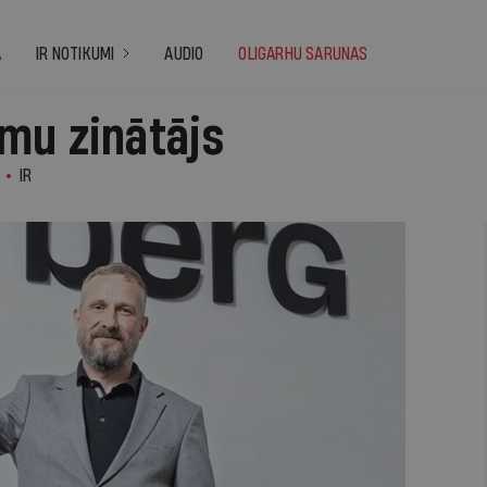
A
IR NOTIKUMI
AUDIO
OLIGARHU SARUNAS
mu zinātājs
IR