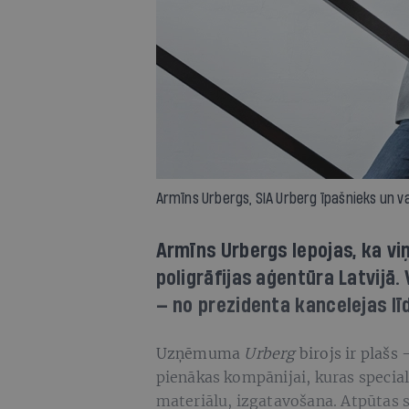
Armīns Urbergs, SIA Urberg īpašnieks un v
Armīns Urbergs lepojas, ka v
poligrāfijas aģentūra Latvijā. 
— no prezidenta kancelejas l
Uzņēmuma
Urberg
birojs ir plašs 
pienākas kompānijai, kuras speciali
materiālu, izgatavošana. Atpūtas 