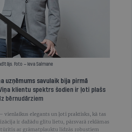
adītājs. Foto — Ieva Salmane
iņa uzņēmums savulaik bija pirmā
Viņa klientu spektrs šodien ir ļoti plašs
īdz bērnudārziem
— vienlaikus elegants un ļoti praktisks, kā tas
zācija ir dažādu glītu lietu, pārsvarā reklāmas
stūrītis ar grāmatplauktu līdzās robustiem