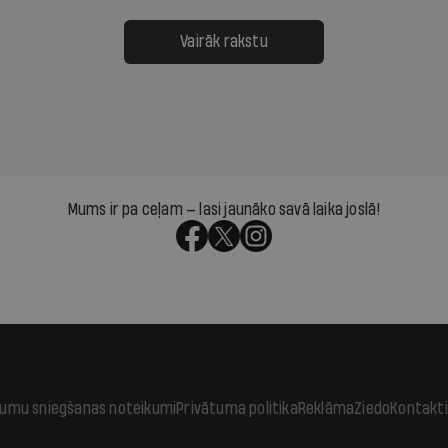
ksāt augstos procentus,
uzcītīga darba, mammas
āpārskaita jau trīs dienas
atbalsts un drosme turpi
Vairāk rakstu
s nākamās sapulces
meteovērojumus arī tad, 
ta vidū?
šķiet, ka tie nevienam na
vajadzīgi
Mums ir pa ceļam — lasi jaunāko savā laika joslā!
jumu sniegšanas noteikumi
Privātuma politika
Reklāma
Ziedo
Kontakti