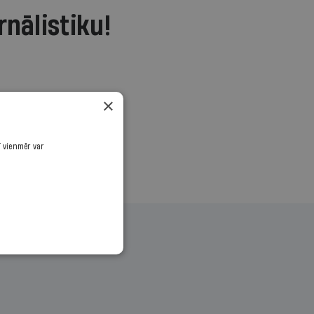
rnālistiku!
.
×
ī vienmēr var