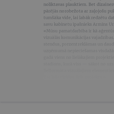
noliktavas plauktiem. Bet dizaineru
pārējās norobežota ar zaļojošu pu
tumšāka vide, lai labāk redzētu da
savu kabinetu īpašnieks Armīns Urb
«Mūsu pamatdarbība ir kā aģentūra
vizuālās komunikācijas vajadzības
stendus, prezentreklāmas un daudz
uzņēmumā nepieciešamas visdažā
gadā viens no lielākajiem projekt
stadions, kurā viss — sākot no uz
lielformāta vizuālajiem elementie
Tas bija tiešām liels projekts.»