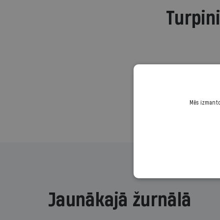
Turpini
Mēs izmantoj
Jaunākajā žurnālā