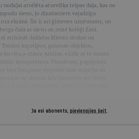
 nodaļai atvēlēta atsevišķa telpas daļa, kas no
ķupodu sienu, jo dizaineriem vajadzīga
tora ekrānā. Šis ir arī ģimenes uzņēmums, un
ergs dala ar sievu un reizē kolēģi Zani.
i atrisināt dažādas klientu drukas un
. Taisām logotipus, gaismas objektus,
 ko citu,» stāsta Armīns. «Līdz ar to mums
dākās kompetences. Piemēram, pagājušajā
iem bija Daugavas vieglatlētikas manēža un
rakstiem uz sienām līdz baneriem un citiem
m — ir mūsu organizēts, ražots un uzstādīts.
Ja esi abonents,
pievienojies šeit
.