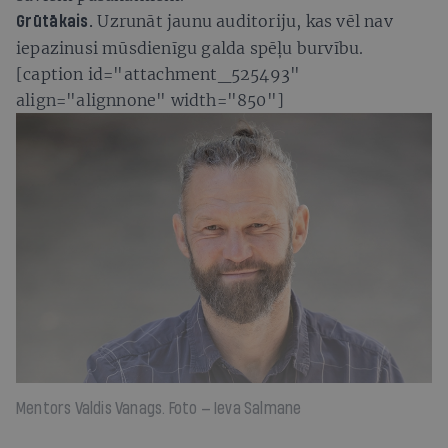
Uzrunāt jaunu auditoriju, kas vēl nav
Grūtākais.
iepazinusi mūsdienīgu galda spēļu burvību.
[caption id="attachment_525493"
align="alignnone" width="850"]
Mentors Valdis Vanags. Foto — Ieva Salmane