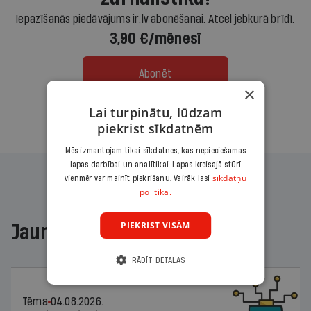
Iepazīšanās piedāvājums ir.lv abonēšanai. Atcel jebkurā brīdī.
3,90 €/mēnesī
Abonēt
×
Lai turpinātu, lūdzam
Citas abonēšanas iespējas meklē šeit
piekrist sīkdatnēm
Mēs izmantojam tikai sīkdatnes, kas nepieciešamas
lapas darbībai un analītikai. Lapas kreisajā stūrī
sīkdatņu
vienmēr var mainīt piekrišanu. Vairāk lasi
politikā.
PIEKRIST VISĀM
Jaunākajā žurnālā
RĀDĪT DETAĻAS
Tēma
04.08.2026.