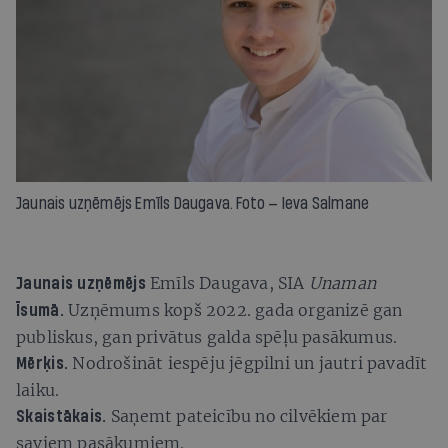
Jaunais uzņēmējs Emīls Daugava. Foto — Ieva Salmane
Emīls Daugava, SIA
Unaman
Jaunais uzņēmējs
Uzņēmums kopš 2022. gada organizē gan
Īsumā.
publiskus, gan privātus galda spēļu pasākumus.
Nodrošināt iespēju jēgpilni un jautri pavadīt
Mērķis.
laiku.
Saņemt pateicību no cilvēkiem par
Skaistākais.
saviem pasākumiem.