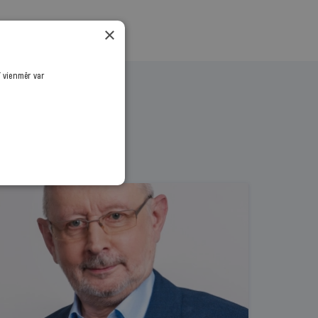
×
ī vienmēr var