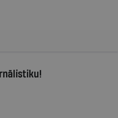
rnālistiku!
.