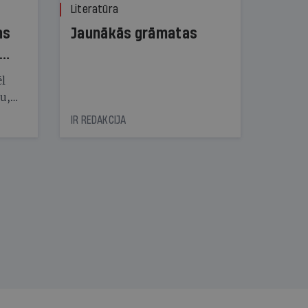
Literatūra
ns
Jaunākās grāmatas
ēl
ju,
icas
IR REDAKCIJA
tītāju
tēm
nāt
kad
v