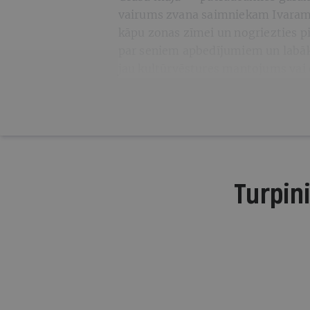
vairums zvana saimniekam Ivaram 
kāpu zonas zīmei un nogriezties pi
par seniem apbedījumiem un labāk
jau kultūrvēstures mantojums vai 
Turpini