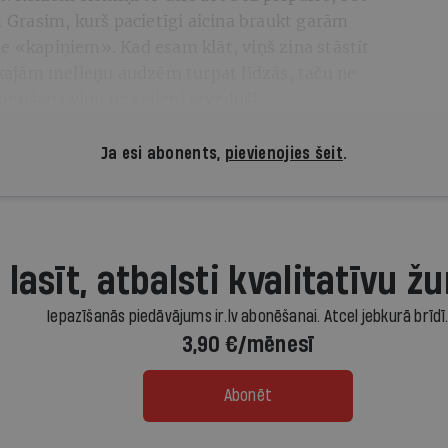
Grasim, kurš pacietīgi aicina braukt garām
e «kapiņiem». Kad esam klāt, viņš zina stāstīt
ajām melleņu audzēm turpat līdzās, taču ne
ogošana viņu uz šejieni atveduši.
Ja esi abonents,
pievienojies šeit
.
 lasīt, atbalsti kvalitatīvu žu
Iepazīšanās piedāvājums ir.lv abonēšanai. Atcel jebkurā brīdī
3,90 €/mēnesī
Abonēt