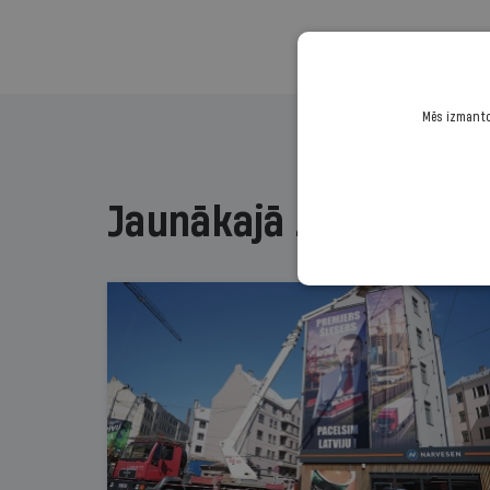
Mēs izmantoj
Jaunākajā žurnālā