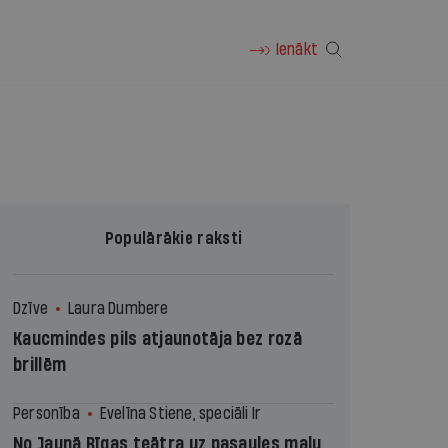
Ienākt
Populārākie raksti
Dzīve
Laura Dumbere
Kaucmindes pils atjaunotāja bez rozā
brillēm
Personība
Evelīna Stiene, speciāli Ir
No Jaunā Rīgas teātra uz pasaules malu