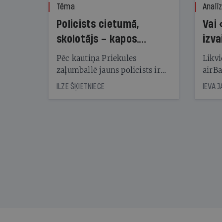
Tēma
Analī
Policists cietumā,
Vai 
skolotājs – kapos.
izva
Reibuma cena Priekulē
Pēc kautiņa Priekules
Likvi
zaļumballē jauns policists ir
airBa
nonācis cietumā, bet
oblig
ILZE ŠĶIETNIECE
IEVA 
cienījams pedagogs — kapos.
šone
Tik traģiska ir izrādījusies
lemša
divu promiļu reibuma cena
draud
sama
kas j
pirm
augus