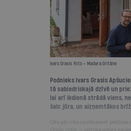
Ivars Grasis. Foto — Madara Gritāne
Podnieks Ivars Grasis Apšuciem
tā sabiedriskajā dzīvē un prie
lai arī ikdienā strādā viens, 
šalc jūra, un aizņemtākos brīž
Citu pēc cita caurbraucot piejūra
Grašu māja
— patraucamies garām.