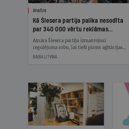
Analīze
Kā Šlesera partija palika nesodīta
par 340 000 vērtu reklāmas
kampaņu
Aināra Šlesera partija izmantojusi
regulējuma robu, lai tieši pirms aģitācijas
starta izreklamētos par summu, kas
BAIBA LITVINA
pārsniedz trešdaļu no likumīgi atļautajiem
kampaņas tēriņiem. KNAB pārkāpumus
nekonstatē