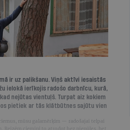
ā ir uz palikšanu. Viņš aktīvi iesaistās
žu ielokā ierīkojis radošo darbnīcu, kurā,
nekad nejūtas vientuļš. Turpat aiz kokiem
os pietiek ar tās klātbūtnes sajūtu vien
s ciemus, mūsu galamērķim — radošajai telpai
 Reizēm ciemiņi to atrodot bez piepūles, bet