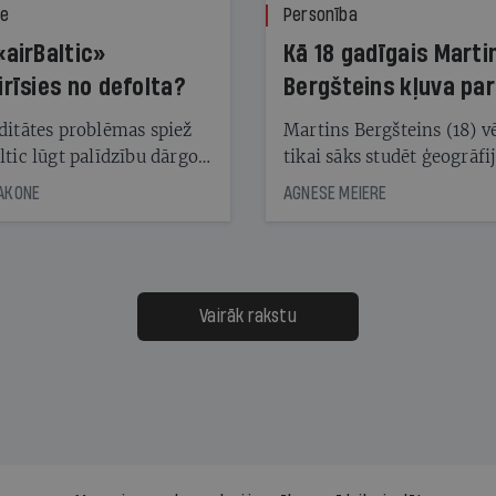
ze
Personība
«airBaltic»
Kā 18 gadīgais Marti
irīsies no defolta?
Bergšteins kļuva par
laika ziņu seju?
ditātes problēmas spiež
Martins Bergšteins (18) v
ltic lūgt palīdzību dārgo
tikai sāks studēt ģeogrāfi
āciju turētājiem, taču
bet viņa sacītajam jau uzt
JAKONE
AGNESE MEIERE
dēļ nebija kvoruma
tūkstošiem laika ziņu ska
nai. Vai lidsabiedrībai
Latvijā. Aiz dažām minū
 defolts, ja tā nespēs
televīzijas ēterā ir 11 gadi
ksāt augstos procentus,
uzcītīga darba, mammas
āpārskaita jau trīs dienas
atbalsts un drosme turpi
Vairāk rakstu
s nākamās sapulces
meteovērojumus arī tad, 
ta vidū?
šķiet, ka tie nevienam na
vajadzīgi