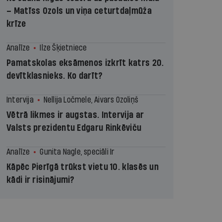
– Matīss Ozols un viņa ceturtdaļmūža
krīze
Analīze
Ilze Šķietniece
Pamatskolas eksāmenos izkrīt katrs 20.
devītklasnieks. Ko darīt?
Intervija
Nellija Ločmele, Aivars Ozoliņš
Vētrā likmes ir augstas. Intervija ar
Valsts prezidentu Edgaru Rinkēviču
Analīze
Gunita Nagle, speciāli Ir
Kāpēc Pierīgā trūkst vietu 10. klasēs un
kādi ir risinājumi?