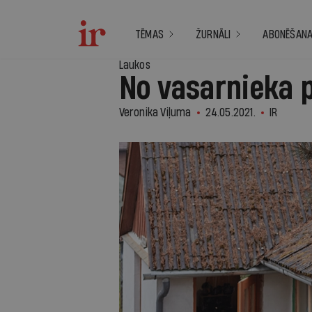
TĒMAS
ŽURNĀLI
ABONĒŠAN
Laukos
No vasarnieka p
Veronika Viļuma
24.05.2021.
IR