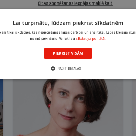
Citas abonēšanas iespējas meklē šeit
Lai turpinātu, lūdzam piekrist sīkdatnēm
am tikai sīkdatnes, kas nepieciešamas lapas darbībai un analītikai. Lapas kreisajā stūr
sīkdatņu politikā.
mainīt piekrišanu. Vairāk lasi
PIEKRIST VISĀM
RĀDĪT DETAĻAS