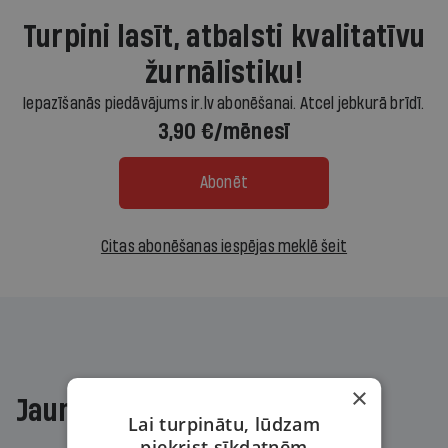
Turpini lasīt, atbalsti kvalitatīvu
žurnālistiku!
Iepazīšanās piedāvājums ir.lv abonēšanai. Atcel jebkurā brīdī.
3,90 €/mēnesī
Abonēt
Citas abonēšanas iespējas meklē šeit
×
Jaunākajā žurnālā
Lai turpinātu, lūdzam
piekrist sīkdatnēm