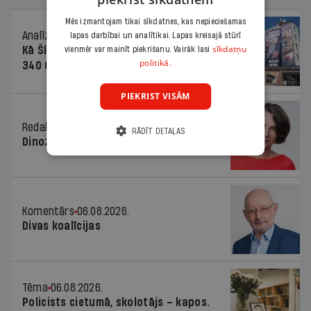
Mēs izmantojam tikai sīkdatnes, kas nepieciešamas
Analīze
06.08.2026.
lapas darbībai un analītikai. Lapas kreisajā stūrī
sīkdatņu
Kā Šlesera partija palika nesodīta par
vienmēr var mainīt piekrišanu. Vairāk lasi
politikā.
340 000 vērtu reklāmas kampaņu
PIEKRIST VISĀM
Redaktores sleja
06.08.2026.
RĀDĪT DETAĻAS
Dinozaura triks
Komentārs
06.08.2026.
Divas koalīcijas
Tēma
06.08.2026.
Policists cietumā, skolotājs – kapos.