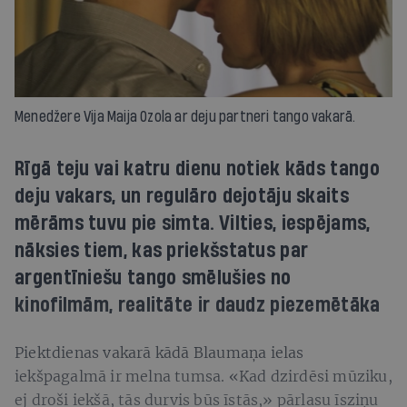
Menedžere Vija Maija Ozola ar deju partneri tango vakarā.
Rīgā teju vai katru dienu notiek kāds tango
deju vakars, un regulāro dejotāju skaits
mērāms tuvu pie simta. Vilties, iespējams,
nāksies tiem, kas priekšstatus par
argentīniešu tango smēlušies no
kinofilmām, realitāte ir daudz piezemētāka
Piektdienas vakarā kādā Blaumaņa ielas
iekšpagalmā ir melna tumsa. «Kad dzirdēsi mūziku,
ej droši iekšā, tās durvis būs īstās,» pārlasu īsziņu