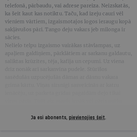
telefonā, pārbaudu, vai adrese pareiza. Neizskatās,
ka šeit kaut kas notiktu. Taču, kad izeju cauri vēl
vieniem vārtiem, izgaismotajos logos ieraugu kopā
sakļāvušos pāri. Tango deju vakars jeb milonga ir
sācies.
Nelielo telpu izgaismo vairākas stāvlampas, uz
apaļiem galdiņiem, pārklātiem ar sarkanu galdautu,
saliktas krūzītes, tēja, kafija un cepumi. Uz viena
drīz nonāk arī sarkanvīna pudele. Stūrīšos
sasēdušās uzpucējušās dāmas ar dāsnu vakara
grima kārtu. Viņas sirsnīgi sasveicinās ar katru
ienācēju, uz parketa grīdas pagaidām dejo tikai
viens pāris. Tūlīt aiz manis ienāk vēl pāris puišu.
Ja esi abonents,
pievienojies šeit
.