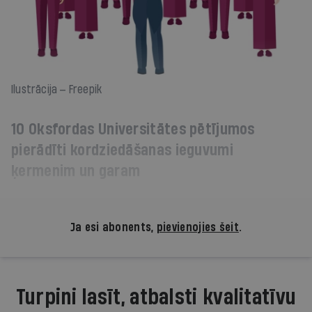
Ilustrācija — Freepik
10 Oksfordas Universitātes pētījumos
pierādīti kordziedāšanas ieguvumi
ķermenim un garam
Ja esi abonents,
pievienojies šeit
.
Turpini lasīt, atbalsti kvalitatīvu