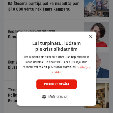
Kā Šlesera partija palika nesodīta par
340 000 vērtu reklāmas kampaņu
Redaktores sleja
06.08.2026.
×
Dinozaura triks
Lai turpinātu, lūdzam
piekrist sīkdatnēm
Mēs izmantojam tikai sīkdatnes, kas nepieciešamas
Komentārs
06.08.2026.
lapas darbībai un analītikai. Lapas kreisajā stūrī
sīkdatņu
Divas koalīcijas
vienmēr var mainīt piekrišanu. Vairāk lasi
politikā.
PIEKRIST VISĀM
Tēma
06.08.2026.
Policists cietumā, skolotājs – kapos.
RĀDĪT DETAĻAS
Reibuma cena Priekulē