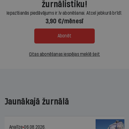
žurnālistiku!
Iepazīšanās piedāvājums ir.lv abonēšanai. Atcel jebkurā brīdī.
3,90 €/mēnesī
Abonēt
Citas abonēšanas iespējas meklē šeit
Jaunākajā žurnālā
Analīze
06.08.2026.