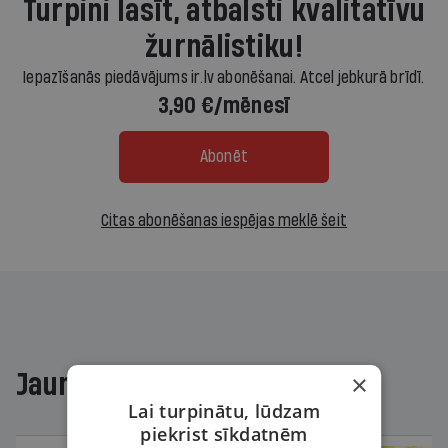
Turpini lasīt, atbalsti kvalitatīvu
žurnālistiku!
Iepazīšanās piedāvājums ir.lv abonēšanai. Atcel jebkurā brīdī.
3,90 €/mēnesī
Abonēt
Citas abonēšanas iespējas meklē šeit
Jaunākajā žurnālā
×
Lai turpinātu, lūdzam
piekrist sīkdatnēm