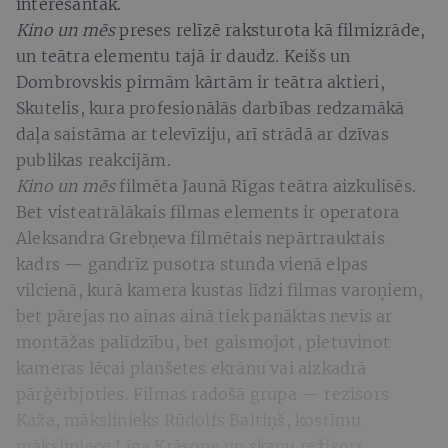
interesantāk.
Kino un mēs
preses relīzē raksturota kā filmizrāde,
un teātra elementu tajā ir daudz. Keišs un
Dombrovskis pirmām kārtām ir teātra aktieri,
Skutelis, kura profesionālās darbības redzamākā
daļa saistāma ar televīziju, arī strādā ar dzīvas
publikas reakcijām.
Kino un mēs
filmēta Jaunā Rīgas teātra aizkulisēs.
Bet visteatrālākais filmas
elements ir operatora
Aleksandra Grebņeva filmētais nepārtrauktais
kadrs — gandrīz pusotra stunda vienā elpas
vilcienā, kurā kamera kustas līdzi filmas varoņiem,
bet pārejas no ainas ainā tiek panāktas nevis ar
montāžas palīdzību, bet gaismojot, pietuvinot
kameras lēcai planšetes ekrānu vai aizkadrā
pārģērbjoties. Filmas radošā grupa — rezisors
Kaža, mākslinieks Rūdolfs Baltiņš, kostīmu
māksliniece Līga Krāsone un skaņu režisors