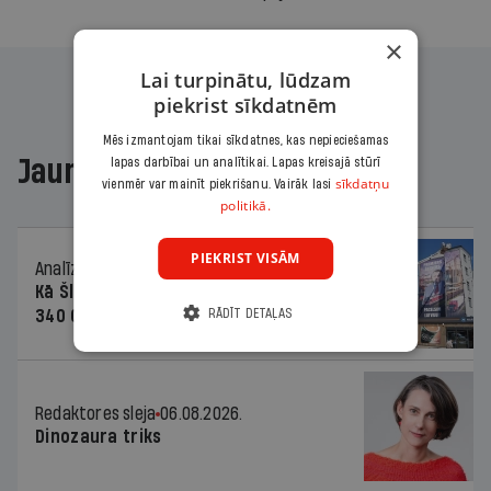
×
Lai turpinātu, lūdzam
piekrist sīkdatnēm
Mēs izmantojam tikai sīkdatnes, kas nepieciešamas
Jaunākajā žurnālā
lapas darbībai un analītikai. Lapas kreisajā stūrī
sīkdatņu
vienmēr var mainīt piekrišanu. Vairāk lasi
politikā.
PIEKRIST VISĀM
Analīze
06.08.2026.
Kā Šlesera partija palika nesodīta par
340 000 vērtu reklāmas kampaņu
RĀDĪT DETAĻAS
Redaktores sleja
06.08.2026.
Dinozaura triks