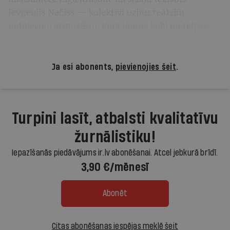
Jevgenijs Načiss — kolektīvi uzbur teātrim
radniecīgu atmosfēru, kurā jaucas laiki un telpas,
reālais un iztēle.
Ja esi abonents,
pievienojies šeit
.
Turpini lasīt, atbalsti kvalitatīvu
žurnālistiku!
Iepazīšanās piedāvājums ir.lv abonēšanai. Atcel jebkurā brīdī.
3,90 €/mēnesī
Abonēt
Citas abonēšanas iespējas meklē šeit