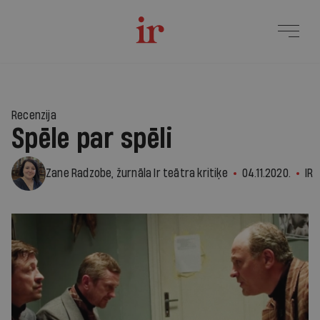
Recenzija
Spēle par spēli
Zane Radzobe, žurnāla Ir teātra kritiķe
04.11.2020.
IR