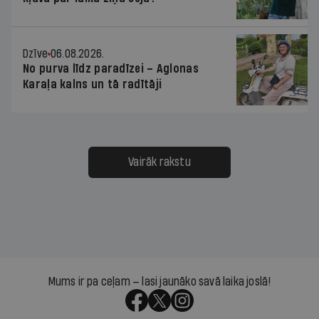
Dzīve
06.08.2026.
No purva līdz paradīzei – Aglonas
Karaļa kalns un tā radītāji
Vairāk rakstu
Mums ir pa ceļam — lasi jaunāko savā laika joslā!