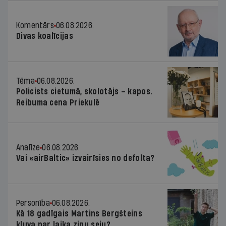
Komentārs
06.08.2026.
Divas koalīcijas
Tēma
06.08.2026.
Policists cietumā, skolotājs – kapos.
Reibuma cena Priekulē
Analīze
06.08.2026.
Vai «airBaltic» izvairīsies no defolta?
Personība
06.08.2026.
Kā 18 gadīgais Martins Bergšteins
kļuva par laika ziņu seju?