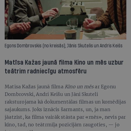
Egons Dombrovskis (no kreisās), Jānis Skutelis un Andris Keišs
Matīsa Kažas jaunā filma Kino un mēs uzbur
teātrim radniecīgu atmosfēru
Matīsa Kažas jaunā filma
Kino un mēs
ar Egonu
Dombrovski, Andri Keišu un Jāni Skuteli
raksturojama kā dokumentālas filmas un komēdijas
sajaukums. Joks iznācis šarmants, un, ja man
jāatzīst, ka filma vairāk stāsta par «mēs», nevis par
kino, tad, no teātrmīļa pozīcijām raugoties, — jo