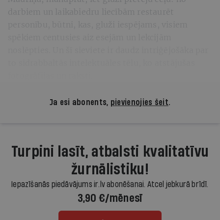
darbiem un laikabiedru liecībām restaurēt
personību, būtni, kas, gluži iespējams, visiem
spēkiem centusies aiz esejām un lekcijām
noslēpties. Un šī sieviete ir daudz intriģējošāka par
to sidrabbaltās intelektuāles tēlu, ko atstājušas
fotogrāfijas un raksti.
Ja esi abonents,
pievienojies šeit
.
Turpini lasīt, atbalsti kvalitatīvu
žurnālistiku!
Iepazīšanās piedāvājums ir.lv abonēšanai. Atcel jebkurā brīdī.
3,90 €/mēnesī