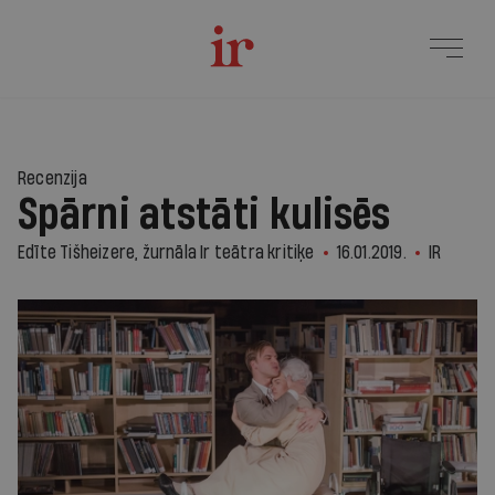
Recenzija
Spārni atstāti kulisēs
Edīte Tišheizere, žurnāla Ir teātra kritiķe
16.01.2019.
IR