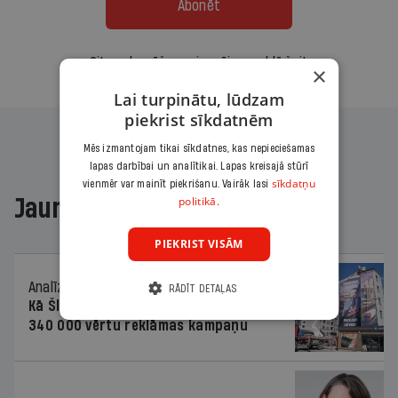
Abonēt
Citas abonēšanas iespējas meklē šeit
×
Lai turpinātu, lūdzam
piekrist sīkdatnēm
Mēs izmantojam tikai sīkdatnes, kas nepieciešamas
lapas darbībai un analītikai. Lapas kreisajā stūrī
sīkdatņu
vienmēr var mainīt piekrišanu. Vairāk lasi
politikā.
Jaunākajā žurnālā
PIEKRIST VISĀM
Analīze
06.08.2026.
RĀDĪT DETAĻAS
Kā Šlesera partija palika nesodīta par
340 000 vērtu reklāmas kampaņu