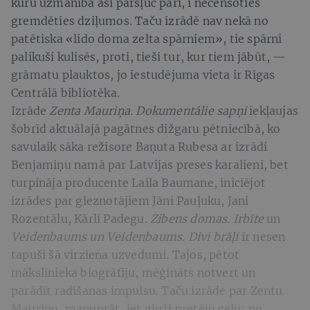
kuru uzmanība aši pāršļūc pāri, i necenšoties
gremdēties dziļumos. Taču izrādē nav nekā no
patētiska «lido doma zelta spārniem», tie spārni
palikuši kulisēs, proti, tieši tur, kur tiem jābūt, —
grāmatu plauktos, jo iestudējuma vieta ir Rīgas
Centrālā bibliotēka.
Izrāde
Zenta Mauriņa. Dokumentālie sapņi
iekļaujas
šobrīd aktuālajā pagātnes dižgaru pētniecībā, ko
savulaik sāka režisore Baņuta Rubesa ar izrādi
Benjamiņu namā par Latvijas preses karalieni, bet
turpināja producente Laila Baumane, iniciējot
izrādes par gleznotājiem Jāni Pauļuku, Jani
Rozentālu, Kārli Padegu.
Zibens domas. Irbīte
un
Veidenbaums un Veidenbaums. Divi brāļi
ir nesen
tapuši šā virziena uzvedumi. Tajos, pētot
mākslinieka biogrāfiju, mēģināts notvert un
parādīt radīšanas impulsu. Taču izrāde par Zentu
Mauriņu, manuprāt, iet gluži pretēju ceļu: no