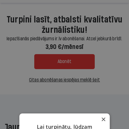
Turpini lasīt, atbalsti kvalitatīvu
žurnālistiku!
Iepazīšanās piedāvājums ir.lv abonēšanai. Atcel jebkurā brīdī.
3,90 €/mēnesī
Abonēt
Citas abonēšanas iespējas meklē šeit
×
Jaunākajā žurnālā
Lai turpinātu, lūdzam