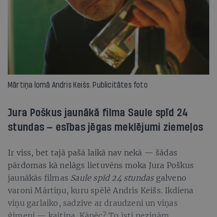
Mārtiņa lomā Andris Keišs. Publicitātes foto
Jura Poškus jaunākā filma Saule spīd 24
stundas — esības jēgas meklējumi ziemeļos
Ir viss, bet tajā pašā laikā nav nekā — šādas
pārdomas kā nelāgs lietuvēns moka Jura Poškus
jaunākās filmas
Saule spīd 24 stundas
galveno
varoni Mārtiņu, kuru spēlē Andris Keišs. Ikdiena
viņu garlaiko, sadzīve ar draudzeni un viņas
ģimeni — kaitina. Kāpēc? To īsti nezinām,