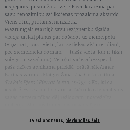
iespējams, pusmūža krīze, cilvēciska atziņa par
savu nenozīmību vai ikdienas prozaisma absurds.
Viens otru, protams, neizslēdz.
Mazrunīgais Mārtiņš savu rezignētību šķaida
viskijā un kaļ plānus par došanos uz ziemeļpolu
(viņaprāt, īpašu vietu, kur satiekas visi meridiāni;
pēc ziemeļnieku domām — tukša vieta, kur ir tikai
sniegs un sasalums). Vērojot vīrieša bezspēcību
paša dzīves apnikuma priekšā, prātā nāk Annas
Karinas varones klaigas Žana Lika Godāra filmā
Trakais Pjero
(
Pierrot le fou
, 1965): «Ko, lai es
iesāku? Es nezinu, ko darīt!» Taču eksistenciālisms
savas netveramības dēļ režisoram ir sarežģīta
matērija. Mārtiņš tomēr nav nekāds Pjero.
Ja esi abonents,
pievienojies šeit
.