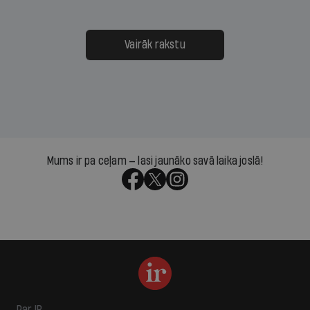
Vairāk rakstu
Mums ir pa ceļam — lasi jaunāko savā laika joslā!
Par IR