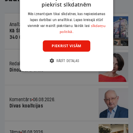
piekrist sīkdatnēm
Mēs izmantojam tikai sīkdatnes, kas nepieciešamas
lapas darbībai un analītikai. Lapas kreisajā stūrī
Analīze
06.08.2026.
sīkdatņu
vienmēr var mainīt piekrišanu. Vairāk lasi
Kā Šlesera partija palika nesodīta par
politikā.
340 000 vērtu reklāmas kampaņu
PIEKRIST VISĀM
RĀDĪT DETAĻAS
Redaktores sleja
06.08.2026.
Dinozaura triks
Komentārs
06.08.2026.
Divas koalīcijas
Tēma
06.08.2026.