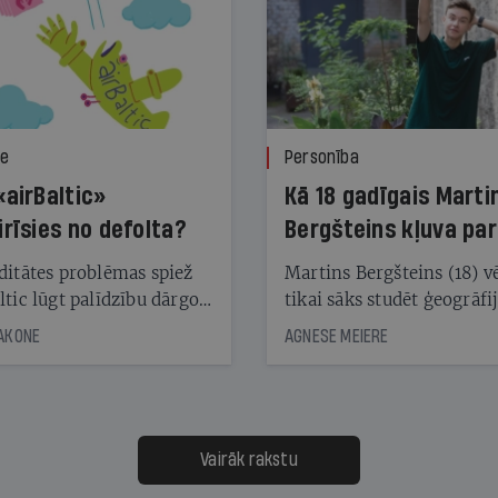
ze
Personība
«airBaltic»
Kā 18 gadīgais Marti
irīsies no defolta?
Bergšteins kļuva par
laika ziņu seju?
ditātes problēmas spiež
Martins Bergšteins (18) v
ltic lūgt palīdzību dārgo
tikai sāks studēt ģeogrāfi
āciju turētājiem, taču
bet viņa sacītajam jau uzt
JAKONE
AGNESE MEIERE
dēļ nebija kvoruma
tūkstošiem laika ziņu ska
nai. Vai lidsabiedrībai
Latvijā. Aiz dažām minū
 defolts, ja tā nespēs
televīzijas ēterā ir 11 gadi
ksāt augstos procentus,
uzcītīga darba, mammas
āpārskaita jau trīs dienas
atbalsts un drosme turpi
Vairāk rakstu
s nākamās sapulces
meteovērojumus arī tad, 