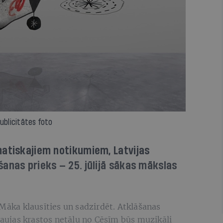
Publicitātes foto
matiskajiem notikumiem, Latvijas
anas prieks — 25. jūlijā sākas mākslas
 Māka klausīties un sadzirdēt. Atklāšanas
 Gaujas krastos netālu no Cēsīm būs muzikāli