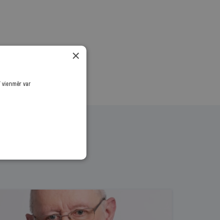
×
ī vienmēr var