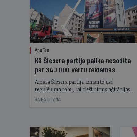
Analīze
Kā Šlesera partija palika nesodīta
par 340 000 vērtu reklāmas
kampaņu
Aināra Šlesera partija izmantojusi
regulējuma robu, lai tieši pirms aģitācijas
starta izreklamētos par summu, kas
BAIBA LITVINA
pārsniedz trešdaļu no likumīgi atļautajiem
kampaņas tēriņiem. KNAB pārkāpumus
nekonstatē