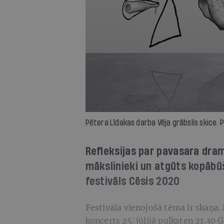
Pētera Līdakas darba Vēja grābslis skice. 
Refleksijas par pavasara dra
mākslinieki un atgūts kopābūš
festivāls Cēsis 2020
Festivāla vienojošā tēma ir skaņa.
koncerts 25. jūlijā pulksten 21.30