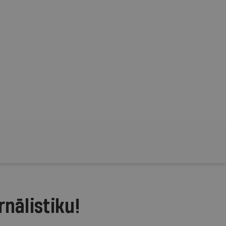
rnālistiku!
.