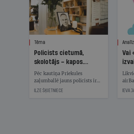
Tēma
Analī
Policists cietumā,
Vai 
skolotājs – kapos.
izva
Reibuma cena Priekulē
Pēc kautiņa Priekules
Likvi
zaļumballē jauns policists ir
airBa
nonācis cietumā, bet
oblig
ILZE ŠĶIETNIECE
IEVA 
cienījams pedagogs — kapos.
šone
Tik traģiska ir izrādījusies
lemša
divu promiļu reibuma cena
draud
sama
kas j
pirm