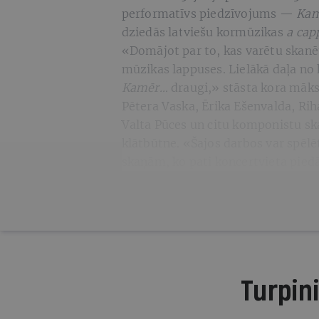
performatīvs piedzīvojums —
Kam
dziedās latviešu kormūzikas
a cap
«Domājot par to, kas varētu skanēt 
mūzikas lappuses. Lielākā daļa no
Kamēr…
draugi,» stāsta kora māksl
Pētera Vaska, Ērika Ešenvalda, Ri
Valta Pūces un citu komponistu sk
klātbūtne. «Šajos darbos var spēl
skaņām, ko pati koncertvieta piedā
Turpini