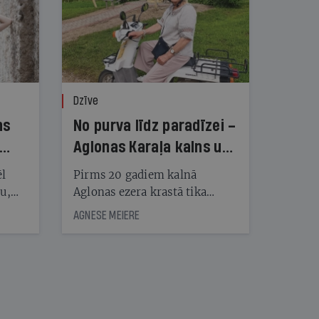
Dzīve
ns
No purva līdz paradīzei –
Aglonas Karaļa kalns un
tā radītāji
ēl
Pirms 20 gadiem kalnā
ju,
Aglonas ezera krastā tika
icas
uzstādītas pirmās koka
AGNESE MEIERE
tītāju
skulptūras, tagad Kristus
tēm
karaļa kalnā, vietā, «kur atrast
mieru un Dievu», ir vairāk
nekā 450 skulptūru un
nāt
tūkstošiem augu
kad