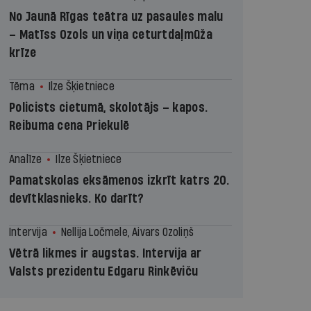
No Jaunā Rīgas teātra uz pasaules malu
– Matīss Ozols un viņa ceturtdaļmūža
krīze
Tēma
Ilze Šķietniece
Policists cietumā, skolotājs – kapos.
Reibuma cena Priekulē
Analīze
Ilze Šķietniece
Pamatskolas eksāmenos izkrīt katrs 20.
devītklasnieks. Ko darīt?
Intervija
Nellija Ločmele, Aivars Ozoliņš
Vētrā likmes ir augstas. Intervija ar
Valsts prezidentu Edgaru Rinkēviču