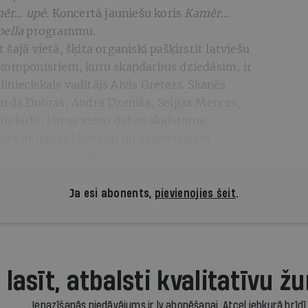
ēr… upē
. Koncertā jauniešu koris
Kamēr…
pella
programmu.
šajā vietā, šķita organiski pašķirstīt latviešu
 komponistiem, kuru skaņdarbus dziedāsim, ir
inieciskais vadītājs Aivis Greters. Skanēs
harda Dubras, Andra Dzenīša, Selgas Mences,
aņdarbi, kurus vieno dabas skaistuma
ēties ar dabas klusumu un ainaviskajām
vā,» uzsver Aivis Greters.
Ja esi abonents,
pievienojies šeit
.
 lasīt, atbalsti kvalitatīvu žu
Iepazīšanās piedāvājums ir.lv abonēšanai. Atcel jebkurā brīdī