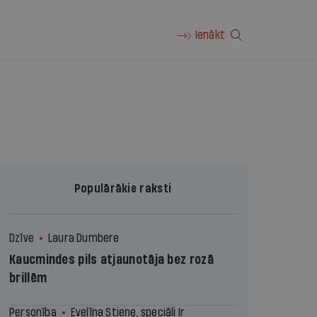
Ienākt
Populārākie raksti
Dzīve
Laura Dumbere
Kaucmindes pils atjaunotāja bez rozā
brillēm
Personība
Evelīna Stiene, speciāli Ir