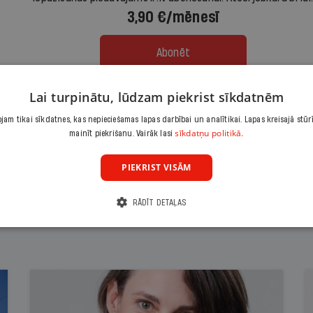
3,90 €/mēnesī
Abonēt
Lai turpinātu, lūdzam piekrist sīkdatnēm
Citas abonēšanas iespējas meklē šeit
am tikai sīkdatnes, kas nepieciešamas lapas darbībai un analītikai. Lapas kreisajā stūr
sīkdatņu politikā.
mainīt piekrišanu. Vairāk lasi
PIEKRIST VISĀM
RĀDĪT DETAĻAS