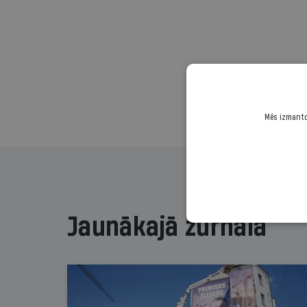
Mēs izmantoj
Jaunākajā žurnālā