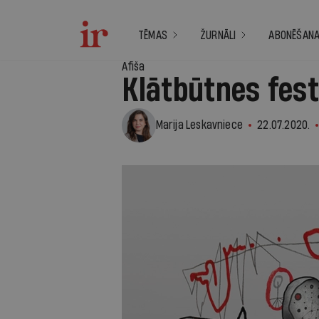
TĒMAS
ŽURNĀLI
ABONĒŠAN
Afiša
Klātbūtnes fest
Marija Leskavniece
22.07.2020.