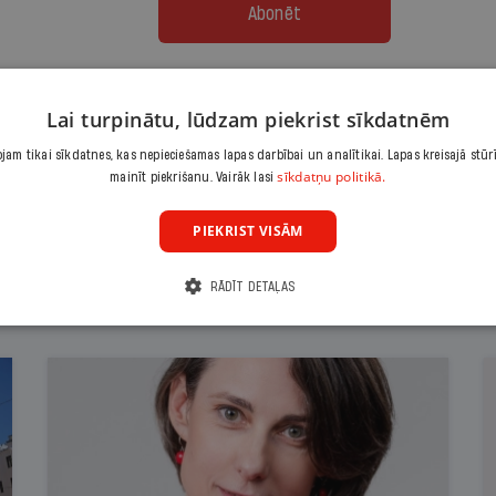
Abonēt
Citas abonēšanas iespējas meklē šeit
Lai turpinātu, lūdzam piekrist sīkdatnēm
am tikai sīkdatnes, kas nepieciešamas lapas darbībai un analītikai. Lapas kreisajā stūr
sīkdatņu politikā.
mainīt piekrišanu. Vairāk lasi
PIEKRIST VISĀM
RĀDĪT DETAĻAS