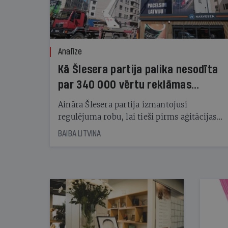
Analīze
Kā Šlesera partija palika nesodīta
par 340 000 vērtu reklāmas
kampaņu
Aināra Šlesera partija izmantojusi
regulējuma robu, lai tieši pirms aģitācijas
starta izreklamētos par summu, kas
BAIBA LITVINA
pārsniedz trešdaļu no likumīgi atļautajiem
kampaņas tēriņiem. KNAB pārkāpumus
nekonstatē