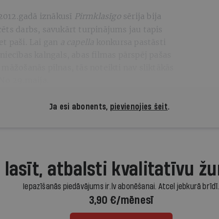
2012.gadā iznākusī
Pirmklasīgo
sērija bija
ēts darbs, savukārt turpinājums jau tapis
iet paši. Lai gan
a capella
konkursa pastāsti
niecības kalngals, abas filmas pārspēj pašas
 māžošanās pilnas, tās noteikti nav sliktākās
 No 29.maija.
Ja esi abonents,
pievienojies šeit
.
 lasīt, atbalsti kvalitatīvu žu
Iepazīšanās piedāvājums ir.lv abonēšanai. Atcel jebkurā brīdī
3,90 €/mēnesī