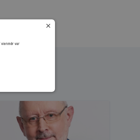
×
ī vienmēr var