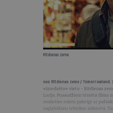
Rītdienas zeme
ooo
Rītdienas zeme / Tomorrowland.
«izredzēto» vietu - Rītdienas zemi
Lorijs. Pusaudžiem tēmētā filma 
cenšoties stāstu pabeigt ar pašlaik
saglabāšanu tehnikas laikmetā. Tas