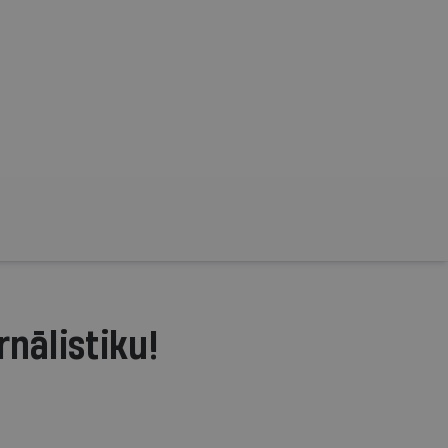
rnālistiku!
.