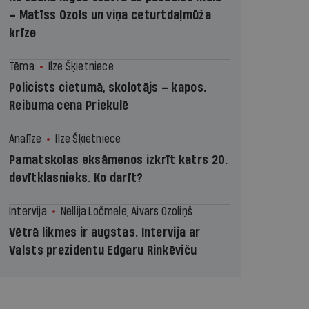
– Matīss Ozols un viņa ceturtdaļmūža
krīze
Tēma
Ilze Šķietniece
Policists cietumā, skolotājs – kapos.
Reibuma cena Priekulē
Analīze
Ilze Šķietniece
Pamatskolas eksāmenos izkrīt katrs 20.
devītklasnieks. Ko darīt?
Intervija
Nellija Ločmele, Aivars Ozoliņš
Vētrā likmes ir augstas. Intervija ar
Valsts prezidentu Edgaru Rinkēviču