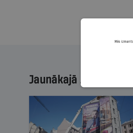
Mēs izmantoj
Jaunākajā žurnālā