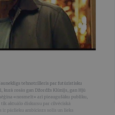
Jauneklīgs tehnotrilleris par futūristisku
, kurā rosās gan Džordžs Klūnijs, gan Hjū
mēģina «nosmelt» arī pieaugušāku publiku,
 tik aktuālo diskursu par cilvēciskā
 ir pārlieku ambiciozs solis un lieks