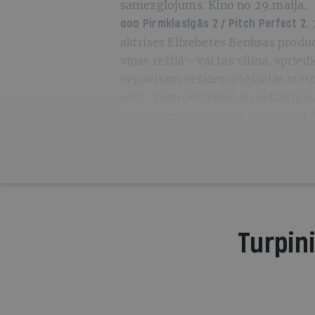
samezglojums. Kino no 29.maija.
ooo
Pirmklasīgās 2 / Pitch Perfect 2.
aktrises Elizebetes Benksas produc
viņas režijā - vai tas vilina, spried
nepavisam nešķiet oriģinālas stāst
sevi - humoristiskas un nekaitīgas
no brīvdienu izklaides repertuāra.
Turpini