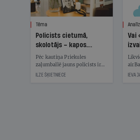
Tēma
Analī
Policists cietumā,
Vai 
skolotājs – kapos.
izva
Reibuma cena Priekulē
Pēc kautiņa Priekules
Likvi
zaļumballē jauns policists ir
airBa
nonācis cietumā, bet
oblig
ILZE ŠĶIETNIECE
IEVA 
cienījams pedagogs — kapos.
šone
Tik traģiska ir izrādījusies
lemša
divu promiļu reibuma cena
draud
sama
kas j
pirm
augus