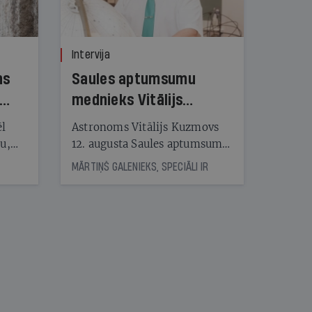
Intervija
ns
Saules aptumsumu
mednieks Vitālijs
Kuzmovs
ēl
Astronoms Vitālijs Kuzmovs
ju,
12. augusta Saules aptumsumu
icas
dosies vērot Maļorkā, kur tas
MĀRTIŅŠ GALENIEKS, SPECIĀLI IR
tītāju
būs pilns. Jau nākamajā dienā
tēm
viņš LU Botāniskajā dārzā lasīs
lekciju Perseīdu naktī. Tās
apmeklētāji varēs vērot uz
nāt
Zemi krītošos meteorus,
kad
vienlaikus baudot pianista
v
Reiņa Zariņa koncertu