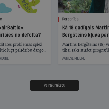
ze
Personība
«airBaltic»
Kā 18 gadīgais Marti
irīsies no defolta?
Bergšteins kļuva par
laika ziņu seju?
ditātes problēmas spiež
Martins Bergšteins (18) v
ltic lūgt palīdzību dārgo
tikai sāks studēt ģeogrāfi
āciju turētājiem, taču
bet viņa sacītajam jau uzt
JAKONE
AGNESE MEIERE
dēļ nebija kvoruma
tūkstošiem laika ziņu ska
nai. Vai lidsabiedrībai
Latvijā. Aiz dažām minū
 defolts, ja tā nespēs
televīzijas ēterā ir 11 gadi
ksāt augstos procentus,
uzcītīga darba, mammas
āpārskaita jau trīs dienas
atbalsts un drosme turpi
Vairāk rakstu
s nākamās sapulces
meteovērojumus arī tad, 
ta vidū?
šķiet, ka tie nevienam na
vajadzīgi