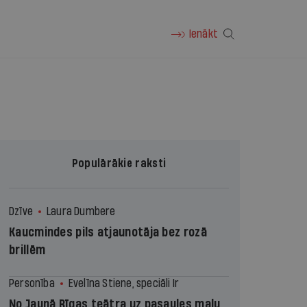
Ienākt
Populārākie raksti
Dzīve
Laura Dumbere
Kaucmindes pils atjaunotāja bez rozā
brillēm
Personība
Evelīna Stiene, speciāli Ir
No Jaunā Rīgas teātra uz pasaules malu