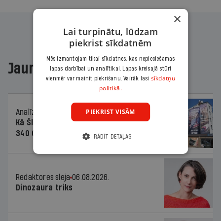
×
Lai turpinātu, lūdzam
piekrist sīkdatnēm
Mēs izmantojam tikai sīkdatnes, kas nepieciešamas
Jaunākajā žurnālā
lapas darbībai un analītikai. Lapas kreisajā stūrī
sīkdatņu
vienmēr var mainīt piekrišanu. Vairāk lasi
politikā.
PIEKRIST VISĀM
Analīze
06.08.2026.
Kā Šlesera partija palika nesodīta par
340 000 vērtu reklāmas kampaņu
RĀDĪT DETAĻAS
Redaktores sleja
06.08.2026.
Dinozaura triks