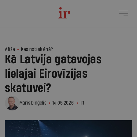
Afiša
Kas notiek ēnā?
Kā Latvija gatavojas
lielajai Eirovīzijas
skatuvei?
Māris Diņģelis
14.05.2026.
IR