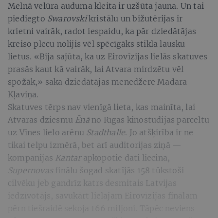
Melnā velūra auduma kleita ir uzšūta jauna. Un tai
piediegto
Swarovski
kristālu un bižutērijas ir
krietni vairāk, radot iespaidu, ka pār dziedātājas
kreiso plecu nolijis vēl spēcīgāks stikla lausku
lietus. «Bija sajūta, ka uz Eirovīzijas lielās skatuves
prasās kaut kā vairāk, lai Atvara mirdzētu vēl
spožāk,» saka dziedātājas menedžere Madara
Kļaviņa.
Skatuves tērps nav vienīgā lieta, kas mainīta, lai
Atvaras dziesmu
Ēnā
no Rīgas kinostudijas pārceltu
uz Vīnes lielo arēnu
Stadthalle
. Jo atšķirība ir ne
tikai telpu izmērā, bet arī auditorijas ziņā —
kompānijas
Kantar
apkopotie dati liecina,
Supernovas
finālu šogad skatījās 158 tūkstoši
cilvēku jeb gandrīz katrs desmitais Latvijas
iedzīvotājs, savukārt lielajam Eirovīzijas finālam
pērn tiešraidē sekoja 166 miljoni. Tāpēc neviens