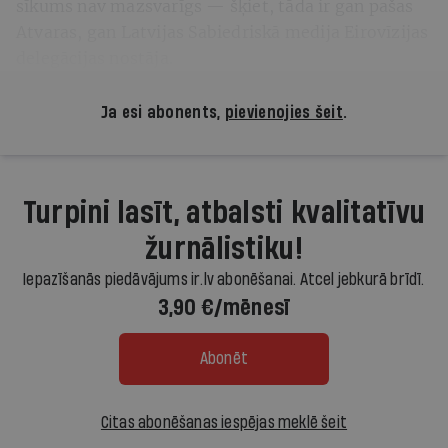
sīkums nav mazsvarīgs — šķiet, tāda ir gan pašas
Atvaras, gan Latvijas Sabiedriskā medija Eirovīzijas
delegācijas nostāja.
Ja esi abonents,
pievienojies šeit
.
Turpini lasīt, atbalsti kvalitatīvu
žurnālistiku!
Iepazīšanās piedāvājums ir.lv abonēšanai. Atcel jebkurā brīdī.
3,90 €/mēnesī
Abonēt
Citas abonēšanas iespējas meklē šeit