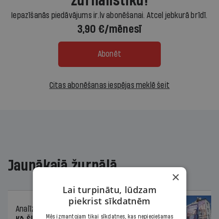
žurnālistiku!
Iepazīšanās piedāvājums ir.lv abonēšanai. Atcel jebkurā brīdī.
3,90 €/mēnesī
Abonēt
Citas abonēšanas iespējas meklē šeit
Jaunākajā žurnālā
×
Lai turpinātu, lūdzam
piekrist sīkdatnēm
Analīze
06.08.2026.
Mēs izmantojam tikai sīkdatnes, kas nepieciešamas