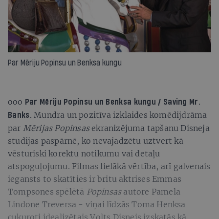
Par Mēriju Popinsu un Benksa kungu
ooo
Par Mēriju Popinsu un Benksa kungu / Saving Mr.
Mundra un pozitīva izklaides komēdijdrāma
Banks.
par
Mērijas Popinsas
ekranizējuma tapšanu Disneja
studijas paspārnē, ko nevajadzētu uztvert kā
vēsturiski korektu notikumu vai detaļu
atspoguļojumu. Filmas lielākā vērtība, arī galvenais
iegansts to skatīties ir britu aktrises Emmas
Tompsones spēlētā
Popinsas
autore Pamela
Lindone Treversa - viņai līdzās Toma Henksa
cukuroti idealizētais Volts Disnejs izskatās kā