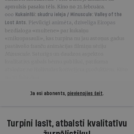
apmulsis pasaku tēls. Kino no 21.februāra.
ooo
Kukainīši: skudru ieleja / Minuscule: Valley of the
Pievilcīgi animēta, dzīvelīga Eiropas
Lost Ants.
bezdialoga «multene» par kukaiņu
«mikropasauli», kas turpina nu jau astoņus gadus
pastāvošo franču animācijas filmiņu sēriju
Minuscule
. Saturīgs un daudzos aspektos
kvalitatīvs gabals bērnu publikai, patīkama
atslodze no Holivudas konveijera produktiem. Kino
no 21.februāra.
Ja esi abonents,
pievienojies šeit
.
Turpini lasīt, atbalsti kvalitatīvu