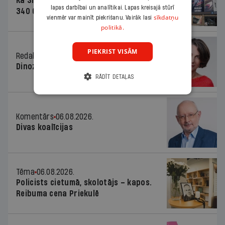
Kā Šlesera partija palika nesodīta par
lapas darbībai un analītikai. Lapas kreisajā stūrī
340 000 vērtu reklāmas kampaņu
sīkdatņu
vienmēr var mainīt piekrišanu. Vairāk lasi
politikā.
PIEKRIST VISĀM
Redaktores sleja
06.08.2026.
Dinozaura triks
RĀDĪT DETAĻAS
Komentārs
06.08.2026.
Divas koalīcijas
Tēma
06.08.2026.
Policists cietumā, skolotājs – kapos.
Reibuma cena Priekulē