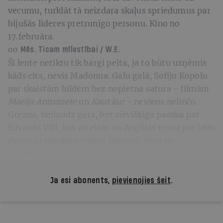
vecumu, turklāt tā neizdara skaļus spriedumus par
bijušās līderes pretrunīgo personu. Kino no
17.februāra.
oo
Mēs. Ticam mīlestībai / W.E.
Šī lente netiktu tik bargi pelta, ja to būtu uzņēmis
kāds cits, nevis Madonna. Galu galā, Sofiju Kopolu
par skaistām bildēm bez nopietna satura - filmām
Marija Antuanete
un
Kaut kur
- neviens nelinčo.
Grezna, nedaudz gara, bet sievišķīga pasaka par
Edvardu VIII, kas atteicās no Anglijas troņa par labu
dzīvei ar iemīļoto Volisu Simsoni. Kino no
17.februāra.
Ja esi abonents,
pievienojies šeit
.