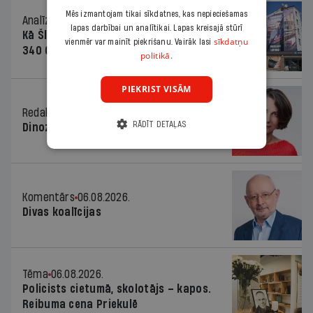
Mēs izmantojam tikai sīkdatnes, kas nepieciešamas
Analīze
06.08.2026.
lapas darbībai un analītikai. Lapas kreisajā stūrī
Kā Šlesera partija palika nesodīta par
sīkdatņu
vienmēr var mainīt piekrišanu. Vairāk lasi
340 000 vērtu reklāmas kampaņu
politikā.
PIEKRIST VISĀM
Redaktores sleja
06.08.2026.
RĀDĪT DETAĻAS
Dinozaura triks
Komentārs
06.08.2026.
Divas koalīcijas
Tēma
06.08.2026.
Policists cietumā, skolotājs – kapos.
Reibuma cena Priekulē