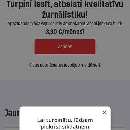
Turpini lasīt, atbalsti kvalitatīvu
žurnālistiku!
Iepazīšanās piedāvājums ir.lv abonēšanai. Atcel jebkurā brīdī.
3,90 €/mēnesī
Abonēt
Citas abonēšanas iespējas meklē šeit
×
Jaunākajā žurnālā
Lai turpinātu, lūdzam
piekrist sīkdatnēm