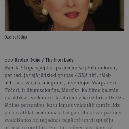
Dzelzs lēdija
ooo
Dzelzs lēdija / The Iron Lady
Merila Strīpa spēj būt pārliecinoša jebkurā lomā,
pat tad, ja tajā jādzied grupas
ABBA
hiti, tālab
aktrises izcilais sniegums, atveidojot Mārgaretu
Tečeri, ir likumsakarīgs. Jāatzīst, ka filma balstās
uz aktrises veikumu tikpat daudz kā uz britu Dzelzs
lēdijas personību, kuru lentes veidotāji tomēr līdz
galam atklāt neiemanās. Lai gan filmai var pārmest
svaidīšanos no tagadnes pagātnē un virspusēju
attieksmi pret faktiem, tā ir cilvēcisks skats uz