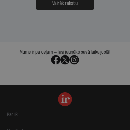
Vairāk rakstu
Mums ir pa ceļam — lasi jaunāko savā laika joslā!
Par IR