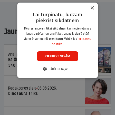
×
Lai turpinātu, lūdzam
piekrist sīkdatnēm
Mēs izmantojam tikai sīkdatnes, kas nepieciešamas
Jaunākajā žurnālā
lapas darbībai un analītikai. Lapas kreisajā stūrī
sīkdatņu
vienmēr var mainīt piekrišanu. Vairāk lasi
politikā.
Analīze
06.08.2026.
PIEKRIST VISĀM
Kā Šlesera partija palika nesodīta par
340 000 vērtu reklāmas kampaņu
RĀDĪT DETAĻAS
Redaktores sleja
06.08.2026.
Dinozaura triks