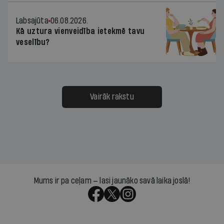
Labsajūta
06.08.2026.
Kā uztura vienveidība ietekmē tavu
veselību?
Vairāk rakstu
Mums ir pa ceļam — lasi jaunāko savā laika joslā!