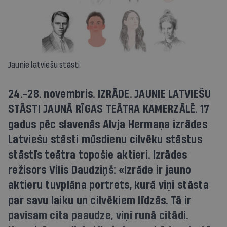
Jaunie latviešu stāsti
24.-28. novembris. IZRĀDE. JAUNIE LATVIEŠU
STĀSTI JAUNĀ RĪGAS TEĀTRA KAMERZĀLĒ. 17
gadus pēc slavenās Alvja Hermaņa izrādes
Latviešu stāsti mūsdienu cilvēku stāstus
stāstīs teātra topošie aktieri. Izrādes
režisors Vilis Daudziņš: «Izrāde ir jauno
aktieru tuvplāna portrets, kurā viņi stāsta
par savu laiku un cilvēkiem līdzās. Tā ir
pavisam cita paaudze, viņi runā citādi.