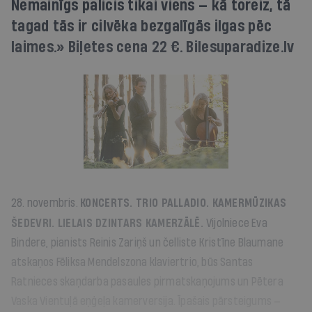
Nemainīgs palicis tikai viens — kā toreiz, tā
tagad tās ir cilvēka bezgalīgās ilgas pēc
laimes.» Biļetes cena 22 €. Bilesuparadize.lv
28. novembris.
KONCERTS.
TRIO PALLADIO. KAMERMŪZIKAS
ŠEDEVRI. LIELAIS DZINTARS
KAMERZĀLĒ.
Vijolniece Eva
Bindere, pianists Reinis Zariņš un čelliste Kristīne Blaumane
atskaņos Fēliksa Mendelszona klaviertrio, būs Santas
Ratnieces skaņdarba pasaules pirmatskaņojums un Pētera
Vaska
Vientuļā eņģeļa
kamerversija
.
Īpašais pārsteigums —