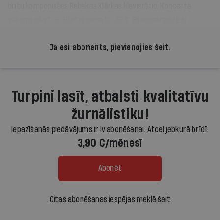
britu komponistes Rebekas Klārkas klaviertrio. Koncerta
sākums plkst. 15. Biļetes cena 10—25 €.
Bilesuparadize.lv
Ja esi abonents,
pievienojies šeit
.
Turpini lasīt, atbalsti kvalitatīvu
žurnālistiku!
Iepazīšanās piedāvājums ir.lv abonēšanai. Atcel jebkurā brīdī.
3,90 €/mēnesī
Abonēt
Citas abonēšanas iespējas meklē šeit