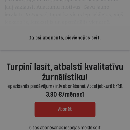
ļauj saklausīt Austrumu motīvus. Savu jauno
ierakstu
In Focus?,
tāpat kā visus iepriekšējos, viņš
ieskaņojis, ierakstījis un apstrādājis vienatnē.
Ja esi abonents,
pievienojies šeit
.
Turpini lasīt, atbalsti kvalitatīvu
žurnālistiku!
Iepazīšanās piedāvājums ir.lv abonēšanai. Atcel jebkurā brīdī.
3,90 €/mēnesī
Abonēt
Citas abonēšanas iespējas meklē šeit