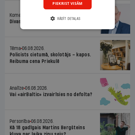
PIEKRIST VISĀM
Komentārs
06.08.2026.
RĀDĪT DETAĻAS
Divas koalīcijas
Tēma
06.08.2026.
Policists cietumā, skolotājs – kapos.
Reibuma cena Priekulē
Analīze
06.08.2026.
Vai «airBaltic» izvairīsies no defolta?
Personība
06.08.2026.
Kā 18 gadīgais Martins Bergšteins
kļuva par laika ziņu seju?