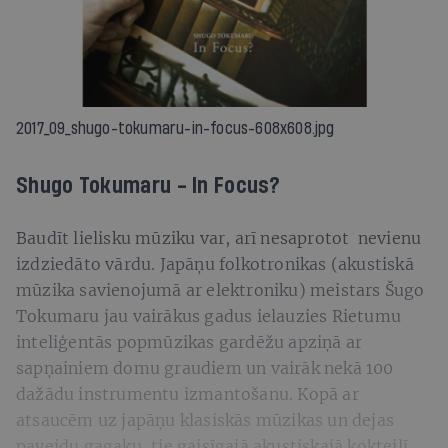
2017_09_shugo-tokumaru-in-focus-608x608.jpg
Shugo Tokumaru - In Focus?
Baudīt lielisku mūziku var, arī nesaprotot nevienu
izdziedāto vārdu. Japāņu folkotronikas (akustiskā
mūzika savienojumā ar elektroniku) meistars Šugo
Tokumaru jau vairākus gadus ielauzies Rietumu
inteliģentās popmūzikas gardēžu apziņā ar
sapņainiem domu graudiem un vairāk nekā 100
dažādu instrumentu izmantošanu. Kopā ar
atsaucēm uz japāņu klasiskās mūzikas un dejas
paveidu gagaku, tie gaisīgajā akustiskajā kokteilī