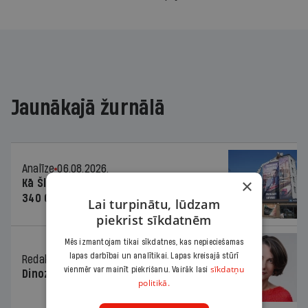
Jaunākajā žurnālā
Analīze
06.08.2026.
×
Kā Šlesera partija palika nesodīta par
340 000 vērtu reklāmas kampaņu
Lai turpinātu, lūdzam
piekrist sīkdatnēm
Mēs izmantojam tikai sīkdatnes, kas nepieciešamas
lapas darbībai un analītikai. Lapas kreisajā stūrī
Redaktores sleja
06.08.2026.
sīkdatņu
vienmēr var mainīt piekrišanu. Vairāk lasi
Dinozaura triks
politikā.