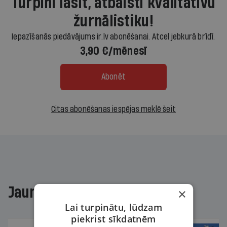
Turpini lasīt, atbalsti kvalitatīvu
žurnālistiku!
Iepazīšanās piedāvājums ir.lv abonēšanai. Atcel jebkurā brīdī.
3,90 €/mēnesī
Abonēt
Citas abonēšanas iespējas meklē šeit
Jaunākajā žurnālā
×
Lai turpinātu, lūdzam
piekrist sīkdatnēm