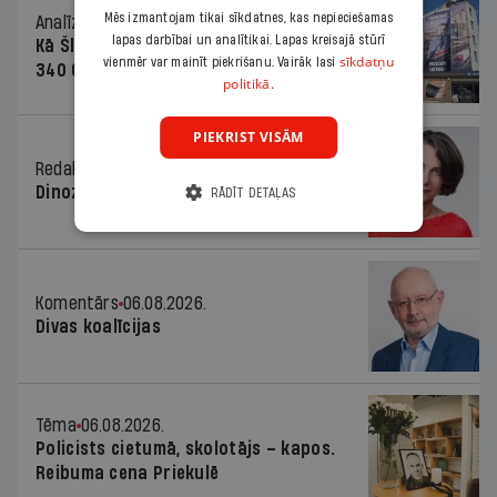
Mēs izmantojam tikai sīkdatnes, kas nepieciešamas
Analīze
06.08.2026.
lapas darbībai un analītikai. Lapas kreisajā stūrī
Kā Šlesera partija palika nesodīta par
sīkdatņu
vienmēr var mainīt piekrišanu. Vairāk lasi
340 000 vērtu reklāmas kampaņu
politikā.
PIEKRIST VISĀM
Redaktores sleja
06.08.2026.
Dinozaura triks
RĀDĪT DETAĻAS
Komentārs
06.08.2026.
Divas koalīcijas
Tēma
06.08.2026.
Policists cietumā, skolotājs – kapos.
Reibuma cena Priekulē