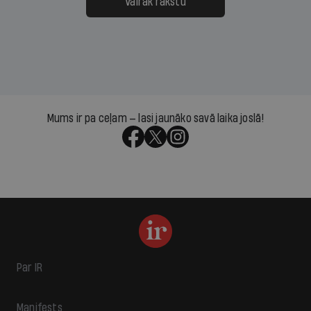
Vairāk rakstu
Mums ir pa ceļam — lasi jaunāko savā laika joslā!
Par IR
Manifests