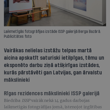
Laikmetīgās fotogrāfijas izstāde ISSP galerijā Berga Bazārā.
Publicitātes foto
Vairākas nelielas izstāžu telpas martā
aicina apskatīt saturiski ietilpīgas, tēmu un
eksponēto darbu ziņā atšķirīgas izstādes,
kurās pārstāvēti gan Latvijas, gan ārvalstu
mākslinieki
Rīgas rezidences mākslinieki
ISSP
galerijā
Biedrība
ISSP
vairāk nekā 14 gadus darbojas
laikmetīgās fotogrāfijas jomā, īstenojot izglītības