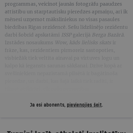
programmas, veicinot jaunās fotogrāfu paaudzes
attīstību un starptautisku pieredzes apmaiņu, arī ik
mēnesi uzņemot māksliniekus no visas pasaules
biedrības Rīgas rezidencē. Sešu līdzšinējo rezidentu
darbi šobrīd apskatāmi
ISSP
galerijā
Berga Bazārā
.
Izstādes nosaukums
Wow, kāds lielisks skats
ir
frāze, kas, rezidentiem pirmoreiz sastopoties,
visbiežāk tiek veltīta ainavai pa virtuves logu un
kalpo kā iegansts sarunas sākšanai. Dzīve kopā ar
svešiniekiem nepazīstamā pilsētā ir bagātinoša
pieredze, un darbi, kas šajā laikā tiek radīti, ir
tikpat atšķirīgi, cik pašu personības.
Ja esi abonents,
pievienojies šeit
.