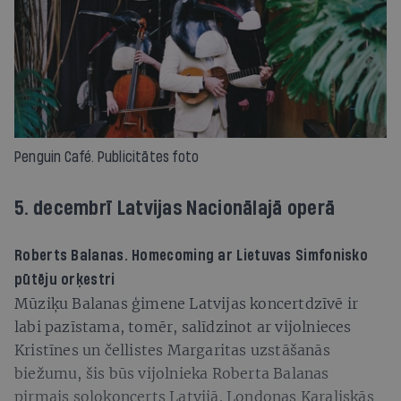
Penguin Café. Publicitātes foto
5. decembrī Latvijas Nacionālajā operā
Roberts Balanas.
Homecoming
ar Lietuvas Simfonisko
pūtēju orķestri
Mūziķu Balanas ģimene Latvijas koncertdzīvē ir
labi pazīstama, tomēr, salīdzinot ar vijolnieces
Kristīnes un čellistes Margaritas uzstāšanās
biežumu, šis būs vijolnieka Ro­berta Balanas
pirmais solokoncerts Lat­vi­jā. Londonas Karaliskās