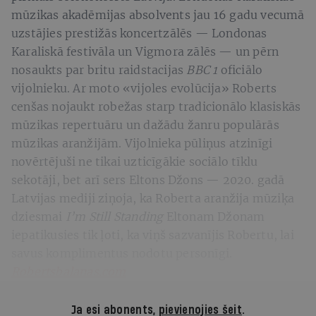
mūzikas akadēmi­jas absolvents jau 16 gadu vecumā
uzstājies prestižās koncertzālēs — Londonas
Karaliskā festivāla un Vigmora zālēs — un pērn
nosaukts par britu raidstacijas
BBC 1
oficiālo
vijolnieku. Ar moto «vijoles evolūcija» Roberts
cenšas nojaukt robežas starp tradicionālo klasiskās
mūzikas repertuāru un dažādu žanru populārās
mūzikas aranžijām. Vijolnieka pūliņus atzinīgi
novērtējuši ne tikai uzticīgākie sociālo tīklu
sekotāji, bet arī sers Eltons Džons — 2020. gadā
Latvijas mediji ziņoja, ka Roberta aranžija mūziķa
dziesmai
I’m Still Standing
Eltonam Džonam
iepatikusies tik ļoti, ka viņš sazvanījis Robertu, lai
savus komplimentus nodotu personīgi.
Robertsbalanas.com
Ja esi abonents,
pievienojies šeit
.