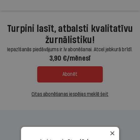
Turpini lasīt, atbalsti kvalitatīvu
žurnālistiku!
Iepazīšanās piedāvājums ir.lv abonēšanai. Atcel jebkurā brīdī.
3,90 €/mēnesī
Abonēt
Citas abonēšanas iespējas meklē šeit
×