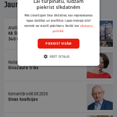
Lai turpinātu, lūdzam
Jaunākajā žurnālā
piekrist sīkdatnēm
Mēs izmantojam tikai sīkdatnes, kas nepieciešamas
lapas darbībai un analītikai. Lapas kreisajā stūrī
sīkdatņu
vienmēr var mainīt piekrišanu. Vairāk lasi
Analīze
06.08.2026.
politikā.
Kā Šlesera partija palika nesodīta par
340 000 vērtu reklāmas kampaņu
PIEKRIST VISĀM
RĀDĪT DETAĻAS
Redaktores sleja
06.08.2026.
Dinozaura triks
Komentārs
06.08.2026.
Divas koalīcijas