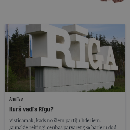
Analīze
Kurš vadīs Rīgu?
Visticamāk, kāds no šiem partiju līderiem.
Jaunākie reitingi cerības pārvarēt 5% barjeru dod