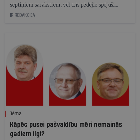
septiņiem sarakstiem, vēl trīs pēdējie spējuši
savākt vismaz 2% balsu. Ir piedāvā īsu pārskatu par
IR REDAKCIJA
viņu galvenajiem solījumiem
Tēma
Kāpēc pusei pašvaldību mēri nemainās
gadiem ilgi?