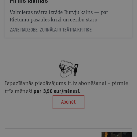
Pirms lavīnas
Valmieras teātra izrāde Burvju kalns — par
Rietumu pasaules krīzi un cerību staru
ZANE RADZOBE, ŽURNĀLA IR TEĀTRA KRITIĶE
Iepazīšanās piedāvājums ir.lv abonēšanai - pirmie
trīs mēneši
par 3,90 eur/mēnesī.
Abonēt