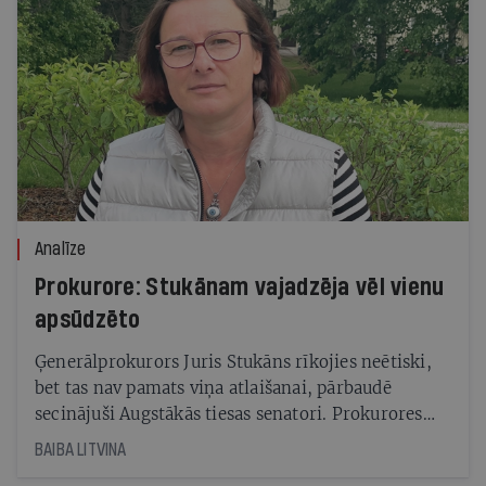
Analīze
Prokurore: Stukānam vajadzēja vēl vienu
apsūdzēto
Ģenerālprokurors Juris Stukāns rīkojies neētiski,
bet tas nav pamats viņa atlaišanai, pārbaudē
secinājuši Augstākās tiesas senatori. Prokurores
Viorikas Jirgenas stāstītais gan atklāj uztraucošu
BAIBA LITVINA
ainu Ģenerālprokuratūrā