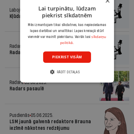
×
Lai turpinātu, lūdzam
Labojums
05.06.2025.
piekrist sīkdatnēm
Kļūdas labojums
Mēs izmantojam tikai sīkdatnes, kas nepieciešamas
lapas darbībai un analītikai. Lapas kreisajā stūrī
sīkdatņu
vienmēr var mainīt piekrišanu. Vairāk lasi
politikā.
Radars
05.06.2025.
Radars Latvijā
PIEKRIST VISĀM
RĀDĪT DETAĻAS
Radars
05.06.2025.
Radars pasaulē
Pusdienās
05.06.2025.
LSM jaunā galvenā redaktore Brauna
iezīmē nākotnes redzējumu