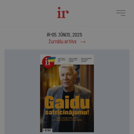
IR - 05. jūnijs, 2025
IR
05. JŪNIJS, 2025
Žurnālu arhīvs