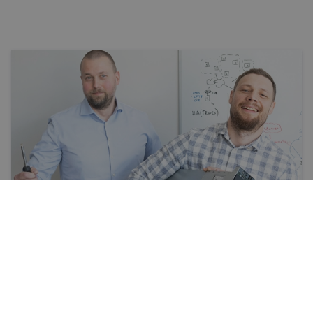
Veiksme
Infrastruktūras problēmu risinātāji
Uzņēmums Carmine Red IT projektē un uzstāda IT
infrastruktūru. Sākotnēji izveidots kā