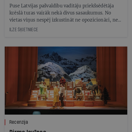
Puse Latvijas pašvaldību vadītāju priekšsēdētāja
krēslā turas vairāk nekā divus sasaukumus. No
vietas viņus nespēj izkustināt ne opozicionāri, ne
reģionālās reformas. Kā tas ietekmē ekonomisko
ILZE ŠĶIETNIECE
attīstību?
Recenzija