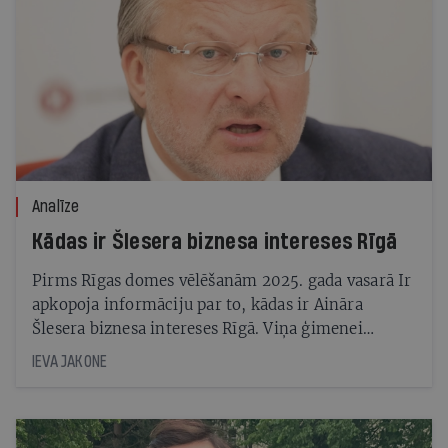
Analīze
Kādas ir Šlesera biznesa intereses Rīgā
Pirms Rīgas domes vēlēšanām 2025. gada vasarā Ir
apkopoja informāciju par to, kādas ir Aināra
Šlesera biznesa intereses Rīgā. Viņa ģimenei
galvaspilsētā pieder prāvas platības Andrejsalā
IEVA JAKONE
un Skanstē, bet ostas biznesi kara sankciju dēļ ir
iestrēguši