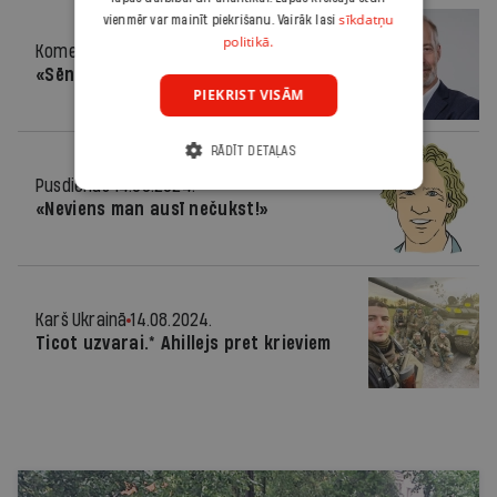
sīkdatņu
vienmēr var mainīt piekrišanu. Vairāk lasi
politikā.
Komentārs
14.08.2024.
«Sēn-sacionāli!»
PIEKRIST VISĀM
RĀDĪT DETAĻAS
Pusdienās
14.08.2024.
«Neviens man ausī nečukst!»
Karš Ukrainā
14.08.2024.
Ticot uzvarai.* Ahillejs pret krieviem