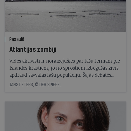
Pasaulē
Atlantijas zombiji
Vides aktīvisti ir noraizējušies par lašu fermām pie
Islandes krastiem, jo no sprostiem izbēgušās zivis
apdraud savvaļas lašu populāciju. Šajās debatēs
iesaistījusies pat pasaulslavenā dziedātāja Bjorka
JANS PETERS, © DER SPIEGEL