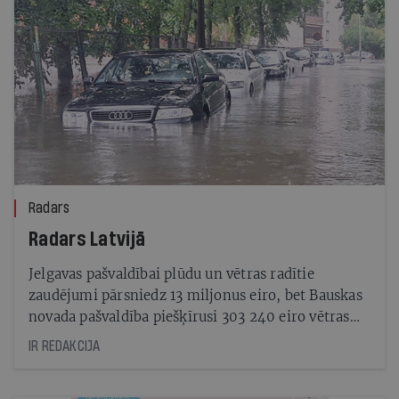
Radars
Radars Latvijā
Jelgavas pašvaldībai plūdu un vētras radītie
zaudējumi pārsniedz 13 miljonus eiro, bet Bauskas
novada pašvaldība piešķīrusi 303 240 eiro vētras
radīto seku likvidēšanai.
IR REDAKCIJA