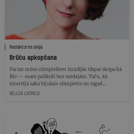
Redaktores sleja
Brūču apkopšana
Parīze mūsu olimpiešiem izrādījās tikpat skopa kā
Rio — esam palikuši bez medaļām. Taču, kā
intervijā saka bijušais olimpietis un tagad
galvenais sporta ierēdnis Aleksandrs Samoilovs,
NELLIJA LOČMELE
nav pamata drāmai, jo mūsu rezultāti ir ļoti labi
pasaules konkurencē. Pat ja nācies piekāpties
stiprākiem pretiniekiem, tāds ir sports, kur
rezultātu izšķir milimetri un veiksme. Domājot par
nākotni, jēdzīgs šķiet Samoilova plāns īpaši
pievērsties bērnu un jauniešu sportam, lai nākamās