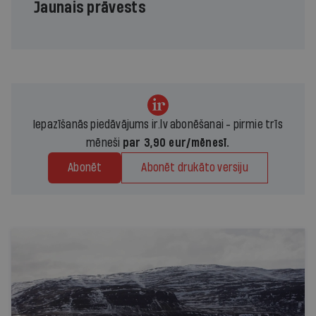
Jaunais prāvests
Iepazīšanās piedāvājums ir.lv abonēšanai - pirmie trīs
mēneši
par 3,90 eur/mēnesī.
Abonēt
Abonēt drukāto versiju