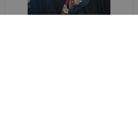
Dzīve
Sacensības ar sevi
Šie trīs pieaugušie cilvēki, kuri ikdienā strādā
nopietnu darbu, nolēmuši mest izaicinājumu
savam «nevaru», Cirka skolā mācoties dažādus
trikus
AGNESE MEIERE