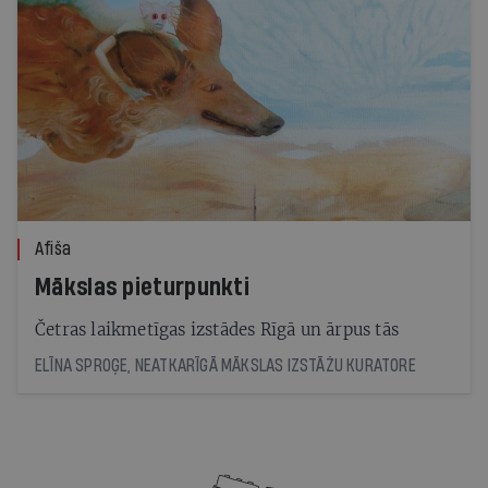
Afiša
Mākslas pieturpunkti
Četras laikmetīgas izstādes Rīgā un ārpus tās
ELĪNA SPROĢE, NEATKARĪGĀ MĀKSLAS IZSTĀŽU KURATORE