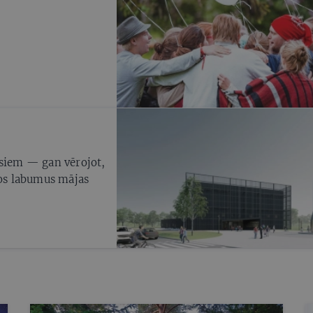
rsiem — gan vērojot,
jos labumus mājas