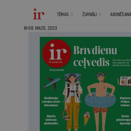
TĒMAS
ŽURNĀLI
ABONĒŠAN
IR - 08. maijs, 2023
IR
08. MAIJS, 2023