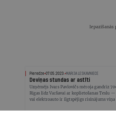
Iepazīšanās 
Pieredze
07.05.2023.
MARIJA LESKAVNIECE
Deviņas stundas ar astīti
Uzņēmējs Ivars Pavlovičs mēroja gandrīz 70
Rīgas līdz Varšavai ar koplietošanas Teslu —
vai elektroauto ir ilgtspējīgs risinājums viņ
dzīvesveidam