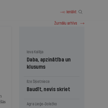
Ienākt
Žurnālu arhīvs
Ieva Kalēja
Daba, apzinātība un
klusums
Ilze Šķietniece
Baudīt, nevis skriet
n
ušās
Agra Lieģe-Doležko