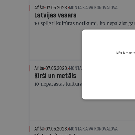
Afiša
07.05.2023.
MONTA KAIVA KONOVALOVA
Latvijas vasara
10 spilgti kultūras notikumi, ko nepalaist g
Mēs izmantoj
Afiša
07.05.2023.
MONTA KAIVA KONOVALOVA
Ķirši un metāls
10 neparastas kultūras norises Lietuvā
Afiša
07.05.2023.
MONTA KAIVA KONOVALOVA