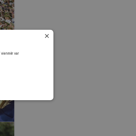
nus
es
u
×
ī vienmēr var