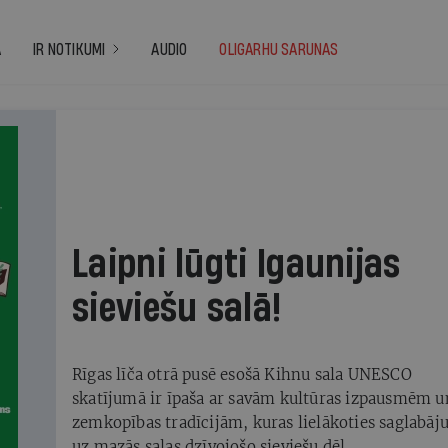
A
IR NOTIKUMI
AUDIO
OLIGARHU SARUNAS
Laipni lūgti Igaunijas
sieviešu salā!
Rīgas līča otrā pusē esošā Kihnu sala UNESCO
skatījumā ir īpaša ar savām kultūras izpausmēm u
zemkopības tradīcijām, kuras lielākoties saglabāj
uz mazās salas dzīvojošo sieviešu dēļ