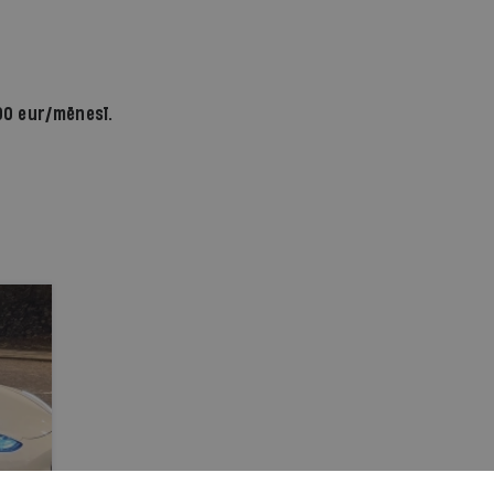
90 eur/mēnesī.