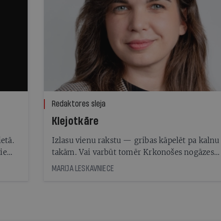
Redaktores sleja
Klejotkāre
etā.
Izlasu vienu rakstu — gribas kāpelēt pa kalnu
ie
takām. Vai varbūt tomēr Krkonošes nogāzes
us
izbraukt ar elektrovelosipēdu, godīgi novērtēj
MARIJA LESKAVNIECE
linā?
savu veiklības pakāpi. Veru vaļā nākamo ceļo
aprakstu un atceros, ka beidzot jāvienojas ar
draugiem par laivu brauciena datumiem. Bet
varbūt labāk piedzīvot Michelin zvaigžņoto