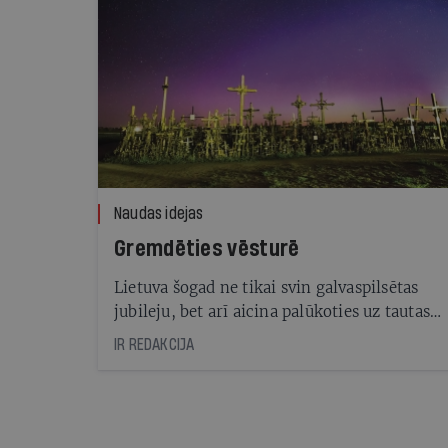
Naudas idejas
Gremdēties vēsturē
Lietuva šogad ne tikai svin galvaspilsētas
jubileju, bet arī aicina palūkoties uz tautas
vēsturi pāri laikiem
IR REDAKCIJA