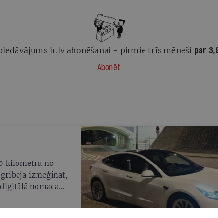
piedāvājums ir.lv abonēšanai - pirmie trīs mēneši
par 3,
Abonēt
0 kilometru no
 gribēja izmēģināt,
a digitālā nomada