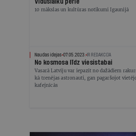
Viduslaiku pērle
10 mākslas un kultūras notikumi Igaunijā
Naudas idejas
07.05.2023.
IR REDAKCIJA
No kosmosa līdz viesistabai
Vasarā Latviju var iepazīt no dažādiem raku
kā trenējas astronauti, gan pagaršojot vietē
kafejnīcās