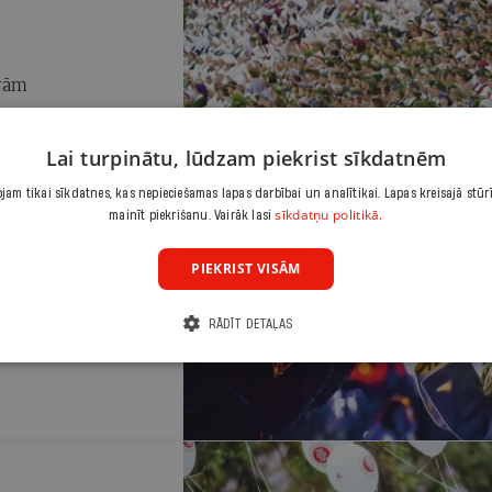
virtuvi tepat Tallinā vai sasēdināt mašīnā bēr
un izbraukt Lietuvas piekrastes pilsētiņas. Ja 
ļautos visiem šā žurnāla lappusēs ietvertajiem
vilinājumiem, būtu jāņem atvaļinājums uz vis
arām
vasaru. Vispār tā nav slikta doma…
Lai turpinātu, lūdzam piekrist sīkdatnēm
am tikai sīkdatnes, kas nepieciešamas lapas darbībai un analītikai. Lapas kreisajā stūr
sīkdatņu politikā.
mainīt piekrišanu. Vairāk lasi
PIEKRIST VISĀM
RĀDĪT DETAĻAS