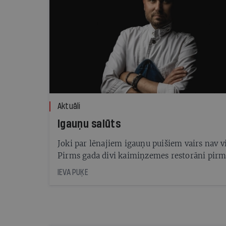
Aktuāli
Igauņu salūts
Joki par lēnajiem igauņu puišiem vairs nav vi
Pirms gada divi kaimiņzemes restorāni pirm
Baltijā saņēma Michelin zvaigznes. Kas vies
IEVA PUĶE
sagaida vienā no tiem — Noa Chef’s Hall Tal