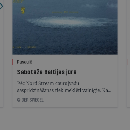
Pasaulē
Sabotāža Baltijas jūrā
Pēc Nord Stream cauruļvadu
saspridzināšanas tiek meklēti vainīgie. Kas
to varēja izdarīt, un cik droša ir Eiropas
© DER SPIEGEL
kritiskā infrastruktūra jūras dzelmē?