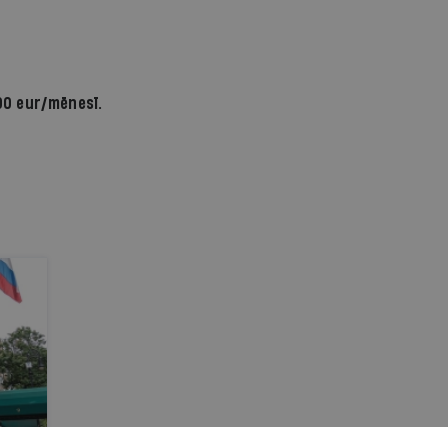
nominēšanu Ministru prezidenta amatam.
Kariņš paudis, ka partiju sarunās svarīga
vienošanās par nākamās valdības
prioritātēm un konkrētiem darbiem
Latvijas ekonomikas izaugsmei un drošības
90 eur/mēnesī.
stiprināšanai.