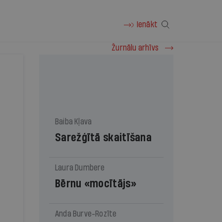
Ienākt
Žurnālu arhīvs
Baiba Kļava
Sarežģītā skaitīšana
Laura Dumbere
Bērnu «mocītājs»
Anda Burve-Rozīte