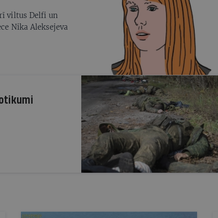
ī viltus Delfi un
ece Nika Aleksejeva
notikumi