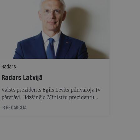
Radars
Radars Latvijā
Valsts prezidents Egils Levits pilnvaroja JV
pārstāvi, līdzšinējo Ministru prezidentu
Krišjāni Kariņu sākt konsultācijas par
IR REDAKCIJA
valdības koalīcijas veidošanu. Kariņš ticies
ar AS, NA un Progresīvo politiķiem. Ja
konsultācijas būs sekmīgas, Valsts
prezidents varētu lemt par Kariņa