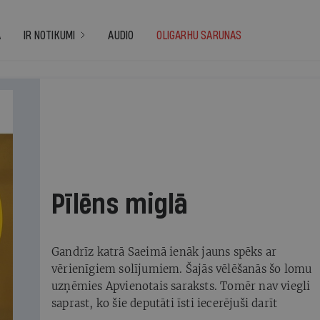
A
IR NOTIKUMI
AUDIO
OLIGARHU SARUNAS
022
Pīlēns miglā
Gandrīz katrā Saeimā ienāk jauns spēks ar
vērienīgiem solījumiem. Šajās vēlēšanās šo lomu
uzņēmies Apvienotais saraksts. Tomēr nav viegli
saprast, ko šie deputāti īsti iecerējuši darīt