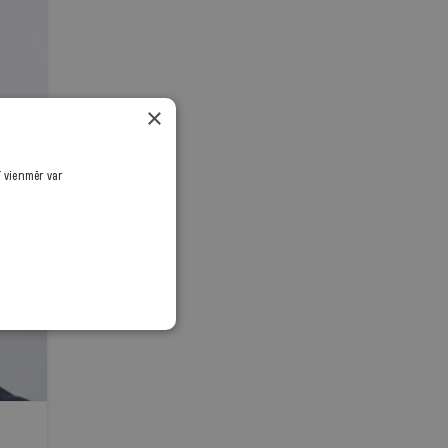
×
ī vienmēr var