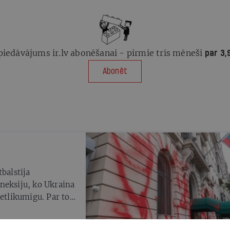
piedāvājums ir.lv abonēšanai - pirmie trīs mēneši
par 3,
Abonēt
balstīja
neksiju, ko Ukraina
etlikumīgu. Par to,
žjas apgabalu
ijas pilsoņiem,