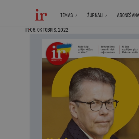
TĒMAS
ŽURNĀLI
ABONĒŠAN
IR - 06. oktobris, 2
IR
06. OKTOBRIS, 2022