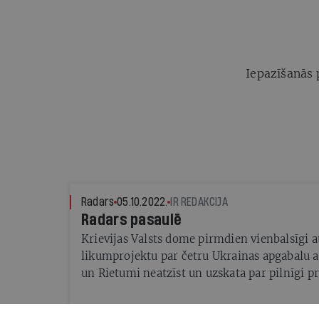
Iepazīšanās 
Radars
05.10.2022.
IR REDAKCIJA
Radars pasaulē
Krievijas Valsts dome pirmdien vienbalsīgi at
likumprojektu par četru Ukrainas apgabalu a
un Rietumi neatzīst un uzskata par pilnīgi pr
ka Luhanskas, Doneckas, Hersonas un Zapori
iedzīvotāji uz visiem laikiem kļūst par Kriev