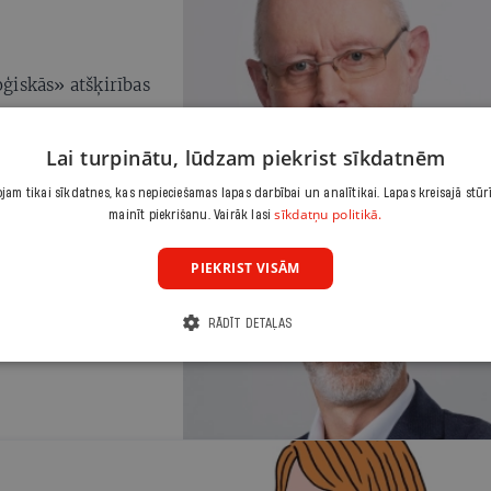
oģiskās» atšķirības
Lai turpinātu, lūdzam piekrist sīkdatnēm
am tikai sīkdatnes, kas nepieciešamas lapas darbībai un analītikai. Lapas kreisajā stūr
sīkdatņu politikā.
mainīt piekrišanu. Vairāk lasi
PIEKRIST VISĀM
! izšķieda 360 000,
RĀDĪT DETAĻAS