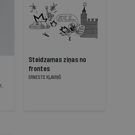
Steidzamas ziņas no
frontes
ERNESTS KĻAVIŅŠ
t.
īja
mju
a,