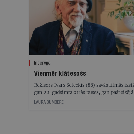
Intervija
Vienmēr klātesošs
Režisors Ivars Seleckis (88) savās filmās izstā
gan 20. gadsimta otrās puses, gan pašreizējā
Latvijas vēsturi — to, kuru veido cilvēku likt
LAURA DUMBERE
Un turpina to darīt jaunajā dokumentālajā f
Zemnieki, kas pirmizrādi piedzīvoja 4. oktob