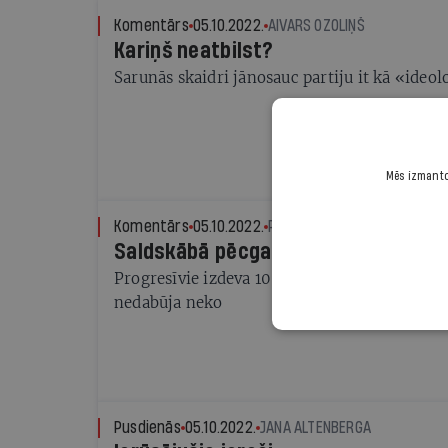
Komentārs
05.10.2022.
AIVARS OZOLIŅŠ
Kariņš neatbilst?
Sarunās skaidri jānosauc partiju it kā «ideol
Mēs izmantoj
Komentārs
05.10.2022.
PAULS RAUDSEPS
Saldskābā pēcgarša
Progresīvie izdeva 10 000 par 10 vietām. A/P
nedabūja neko
Pusdienās
05.10.2022.
JANA ALTENBERGA