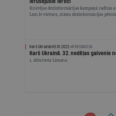
Ierūsējušie ieroči
Krievijas dezinformācijas kampaņā radītas ar
Lsm.lv vietnes, stāsta dezinformācijas pētni
Karš Ukrainā
05.10.2022.
IR REDAKCIJA
Karš Ukrainā. 32. nedēļas galvenie 
1. Atbrīvota Limana