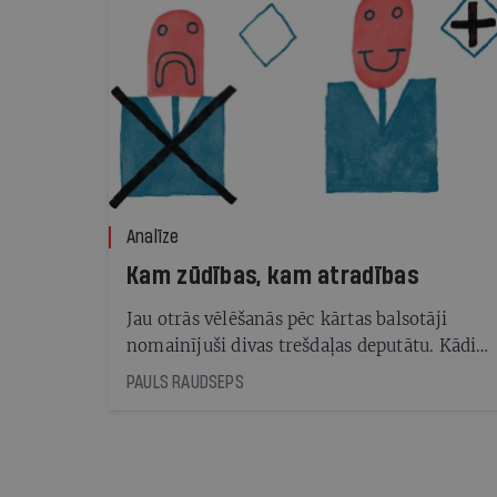
Analīze
Kam zūdības, kam atradības
Jau otrās vēlēšanās pēc kārtas balsotāji
nomainījuši divas trešdaļas deputātu. Kādi
vēl pārsteigumi redzami 14. Saeimas
PAULS RAUDSEPS
vēlēšanu rezultātos?