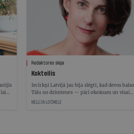
Redaktores sleja
Kokteilis
stījis
Iecirkņi Latvijā jau bija slēgti, kad devos balso
 laika
Tālu no dzimtenes — pāri okeānam un visai
eņi.
Amerikai — Losandželosas latviešu namā vald
NELLIJA LOČMELE
ilmā
svētku gaisotne. Ienākot plašajā zālē, par lik
rī
svarīgumu atgādināja prezidentu bilžu galerij
un es izvēlējos kabīni ar Vairu Vīķi-Freibergu
fonā. Girl power!