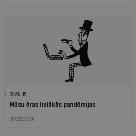
būtiski izmainīja visas Saeimas un valdības darbu,
jo infekcijas risku dēļ tās vairs nevar sanākt
klātienē.
COVID-19
Mūsu ēras lielākās pandēmijas
IR REDAKCIJA