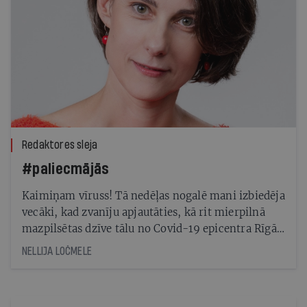
Redaktores sleja
#paliecmājās
Kaimiņam vīruss! Tā nedēļas nogalē mani izbiedēja
vecāki, kad zvanīju apjautāties, kā rit mierpilnā
mazpilsētas dzīve tālu no Covid-19 epicentra Rīgā.
Izrādās, viņi uztraukušies nevis par sābri, bet gan
NELLIJA LOČMELE
par Artusu.