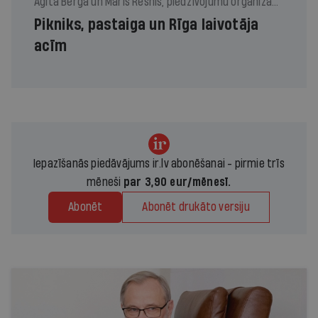
Agita Berga un Māris Resnis, piedzīvojumu organizācija Lūzumpunkts
Pikniks, pastaiga un Rīga laivotāja
acīm
Iepazīšanās piedāvājums ir.lv abonēšanai - pirmie trīs
mēneši
par 3,90 eur/mēnesī.
Abonēt
Abonēt drukāto versiju