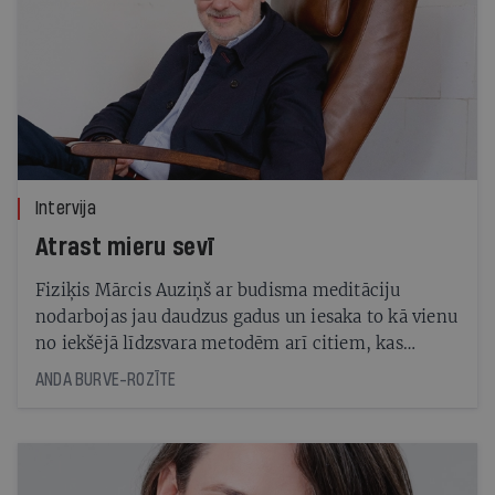
Intervija
Atrast mieru sevī
Fiziķis Mārcis Auziņš ar budisma meditāciju
nodarbojas jau daudzus gadus un iesaka to kā vienu
no iekšējā līdzsvara metodēm arī citiem, kas
šobrīd koronavīrusa pārņemtajā pasaulē meklē
ANDA BURVE-ROZĪTE
kādu atbalsta punktu