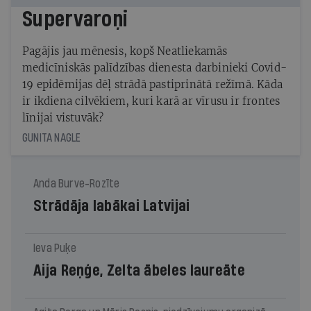
Supervaroņi
Pagājis jau mēnesis, kopš Neatliekamās
medicīniskās palīdzības dienesta darbinieki Covid-
19 epidēmijas dēļ strādā pastiprinātā režīmā. Kāda
ir ikdiena cilvēkiem, kuri karā ar vīrusu ir frontes
līnijai vistuvāk?
GUNITA NAGLE
Anda Burve-Rozīte
Strādāja labākai Latvijai
Ieva Puķe
Aija Reņģe, Zelta ābeles laureāte