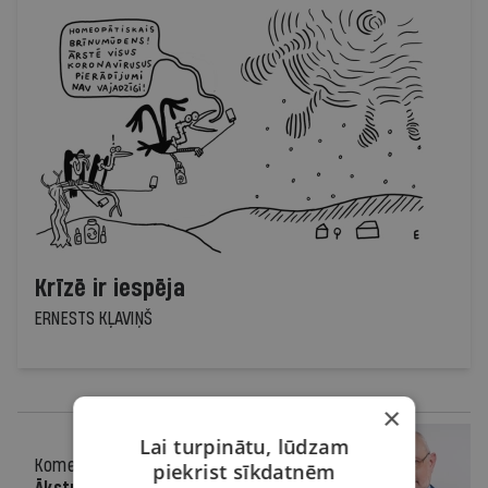
Krīzē ir iespēja
ERNESTS KĻAVIŅŠ
×
Lai turpinātu, lūdzam
Komentārs
25.03.2020.
piekrist sīkdatnēm