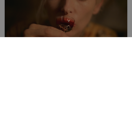
Afiša
Izolētība kā dzinējspēks
Septiņas kinoizvēles karantīnas vakariem,
atrodamas straumēšanas platformās
SONORA BROKA, ŽURNĀLA IR KINOKRITIĶE