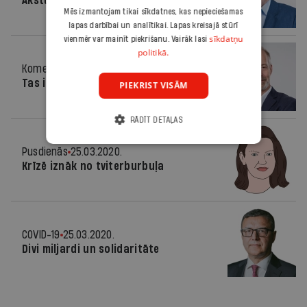
Ākstu nolemtība
Mēs izmantojam tikai sīkdatnes, kas nepieciešamas
lapas darbībai un analītikai. Lapas kreisajā stūrī
sīkdatņu
vienmēr var mainīt piekrišanu. Vairāk lasi
politikā.
Komentārs
25.03.2020.
Tas ir karš
PIEKRIST VISĀM
RĀDĪT DETAĻAS
Pusdienās
25.03.2020.
Krīzē iznāk no tviterburbuļa
COVID-19
25.03.2020.
Divi miljardi un solidaritāte