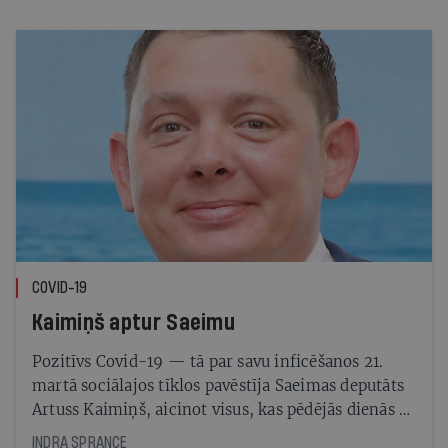
COVID-19
Kaimiņš aptur Saeimu
Pozitīvs Covid-19 — tā par savu inficēšanos 21.
martā sociālajos tīklos pavēstīja Saeimas deputāts
Artuss Kaimiņš, aicinot visus, kas pēdējās dienās ar
viņu kontaktējušies, pārbaudīties. Šis paziņojums
INDRA SPRANCE