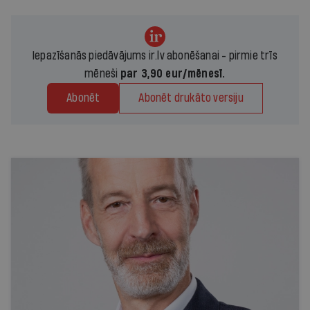
Iepazīšanās piedāvājums ir.lv abonēšanai - pirmie trīs
mēneši
par 3,90 eur/mēnesī.
Abonēt
Abonēt drukāto versiju