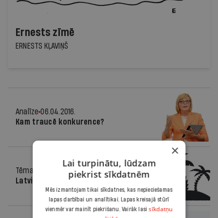
Ernests zīmē
ERNESTS KĻAVIŅŠ
Analīze
06.04.2016.
Kam traucē konkurence?
×
Lai turpinātu, lūdzam
Tēma
06.04.2016.
piekrist sīkdatnēm
Latvieši ārzonās
Mēs izmantojam tikai sīkdatnes, kas nepieciešamas
lapas darbībai un analītikai. Lapas kreisajā stūrī
sīkdatņu
vienmēr var mainīt piekrišanu. Vairāk lasi