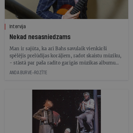
Intervija
Nekad nesasniedzams
Man ir sajūta, ka arī Bahs savulaik vienkārši
spēlējis prelūdijas korāļiem, radot skaistu mūziku,
- stāstā par paša radīto garīgās mūzikas albumu
Mana lūgšana ieminas ģitārists Kaspars Zemītis
ANDA BURVE-ROZĪTE