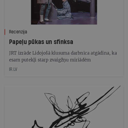
Recenzija
Papeļu pūkas un sfinksa
JRT izrāde Lidojošā klusuma darbnīca atgādina, ka
esam putekļi starp zvaigžņu miriādēm
IR.LV