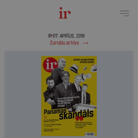
IR - 07. aprīlis, 2016
IR
07. APRĪLIS, 2016
Žurnālu arhīvs