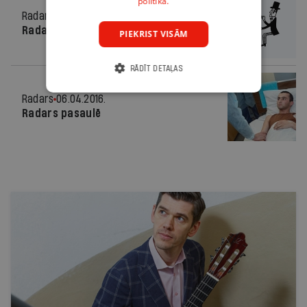
politikā.
Radars
06.04.2016.
Radars Latvijā
PIEKRIST VISĀM
RĀDĪT DETAĻAS
Radars
06.04.2016.
Radars pasaulē