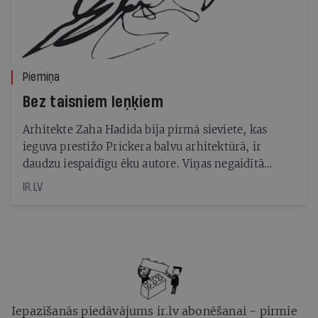
Piemiņa
Bez taisniem leņķiem
Arhitekte Zaha Hadida bija pirmā sieviete, kas
ieguva prestižo Prickera balvu arhitektūrā, ir
daudzu iespaidīgu ēku autore. Viņas negaidītā
aiziešana mūžībā ir sāpinājusi daudzus
IR.LV
Iepazīšanās piedāvājums ir.lv abonēšanai - pirmie