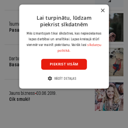
×
Lai turpinātu, lūdzam
piekrist sīkdatnēm
Īsumā
03.06.2019.
Pasaule vienā lappusē
Mēs izmantojam tikai sīkdatnes, kas nepieciešamas
lapas darbībai un analītikai. Lapas kreisajā stūrī
sīkdatņu
vienmēr var mainīt piekrišanu. Vairāk lasi
politikā.
Darbavieta
03.06.2019.
PIEKRIST VISĀM
Basas kājas un iPhone gleznas
RĀDĪT DETAĻAS
Jauns bizness
03.06.2019.
Cik smuki!