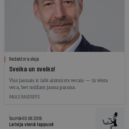
Redaktora sleja
Sveika un sveiks!
Viss jaunais ir labi aizmirsts vecais — tā vēsta
veca, bet mūžam jauna paruna.
PAULS RAUDSEPS
Īsumā
03.06.2019.
Latvija vienā lappusē