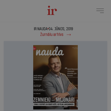
Ir Nauda - 04. jūnijs, 20
IR NAUDA
04. JŪNIJS, 2019
Žurnālu arhīvs