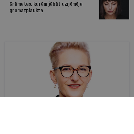
Grāmatas, kurām jābūt uzņēmēja
grāmatplauktā
Personāla attīstība
Vai mums vajag praktikantu?