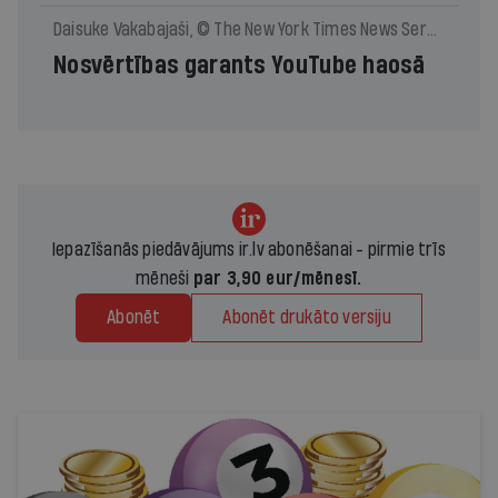
Daisuke Vakabajaši, © The New York Times News Service
Nosvērtības garants YouTube haosā
Iepazīšanās piedāvājums ir.lv abonēšanai - pirmie trīs
mēneši
par 3,90 eur/mēnesī.
Abonēt
Abonēt drukāto versiju