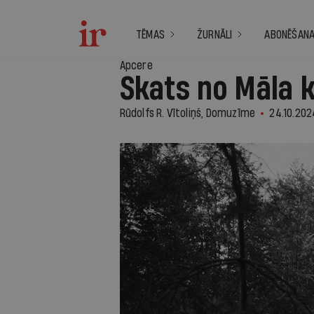
TĒMAS
ŽURNĀLI
ABONĒŠAN
Apcere
Skats no Māla 
Rūdolfs R. Vītoliņš, Domuzīme
24.10.202