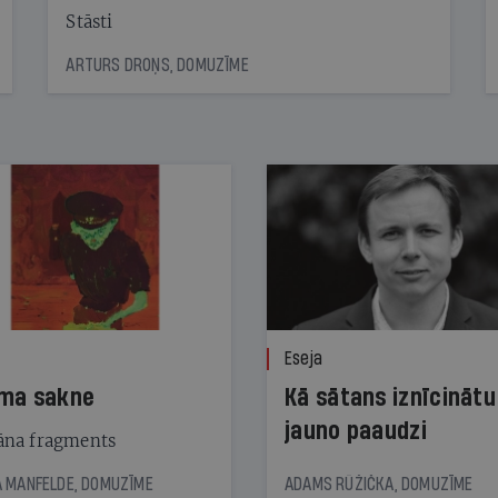
Stāsti
ARTURS DROŅS, DOMUZĪME
Eseja
ma sakne
Kā sātans iznīcinātu
jauno paaudzi
na fragments
 MANFELDE, DOMUZĪME
ADAMS RŪŽIČKA, DOMUZĪME