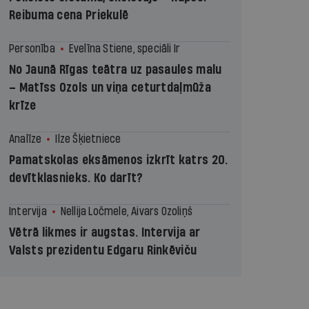
Reibuma cena Priekulē
Personība
Evelīna Stiene, speciāli Ir
No Jaunā Rīgas teātra uz pasaules malu
– Matīss Ozols un viņa ceturtdaļmūža
krīze
Analīze
Ilze Šķietniece
Pamatskolas eksāmenos izkrīt katrs 20.
devītklasnieks. Ko darīt?
Intervija
Nellija Ločmele, Aivars Ozoliņš
Vētrā likmes ir augstas. Intervija ar
Valsts prezidentu Edgaru Rinkēviču