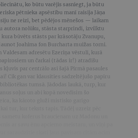
pliecinātu, ko būtu varējis sasniegt, ja būtu
ieriska pētnieka apsēstību manī raisīja Jāņa
lasīju ne reizi, bet pēdējos mēnešos — laikam
 autora nolūku, stāsta starprindi, izvilktu
 kura būvēts stāsts par krāsotāju Zvanupu,
tjaunot Joahima fon Burcharta muižas torni.
 Valdesam adresētu Ezeriņa vēstuli, kurā
apirosiem un čarkai (tādas ir!) atradīšu
vs kļuvis par centrālo asi šajā Pirmā pasaules
ai! Cik gan var klausīties sadzeltējušo papīru
bibliotēkas tumsā. Jādodas laukā, turp, kur
manus soļus un abi kopā novedīsim šo
eica, ka kāroto gluži mistisko garīgo
kai tur, kur teksts tapis. Tādēļ uzreiz pēc
s sametu koferus braucienam uz Madonu un
ornis ar savu ēnu apciemo meistaru, un viņi pa
tur saraudzītie skati ļaus pavisam citām acīm