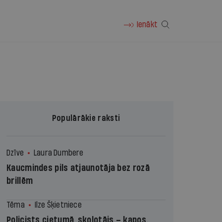
Ienākt
Populārākie raksti
Dzīve
Laura Dumbere
Kaucmindes pils atjaunotāja bez rozā
brillēm
Tēma
Ilze Šķietniece
Policists cietumā, skolotājs – kapos.