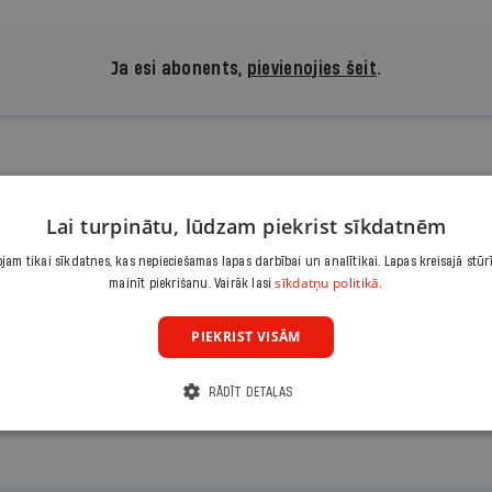
Ja esi abonents,
pievienojies šeit
.
 lasīt, atbalsti kvalitatīvu žu
Lai turpinātu, lūdzam piekrist sīkdatnēm
Iepazīšanās piedāvājums ir.lv abonēšanai. Atcel jebkurā brīdī
am tikai sīkdatnes, kas nepieciešamas lapas darbībai un analītikai. Lapas kreisajā stūr
3,90 €/mēnesī
sīkdatņu politikā.
mainīt piekrišanu. Vairāk lasi
Abonēt
PIEKRIST VISĀM
RĀDĪT DETAĻAS
Citas abonēšanas iespējas meklē šeit