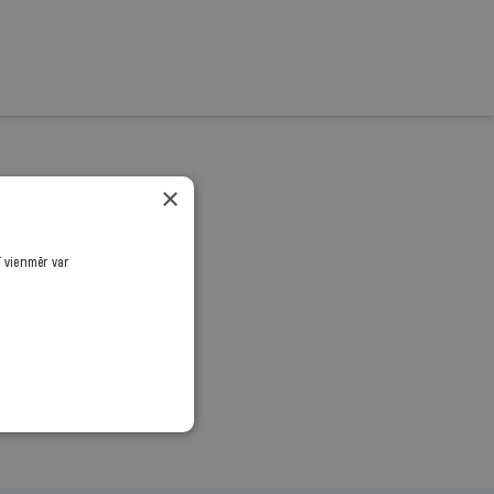
×
rnālistiku!
.
ī vienmēr var