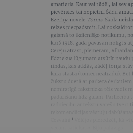
amatieris. Kaut vai tādēļ, lai sev a
pievērsies tai nopietni. Šādu amat
Ezeriņa novele
Tornis
. Skolā neiz
reizes piecpadsmit. Lai noskaidrotu
gaismā to ikdienišķo notikumu, no
kurš 1918. gada pavasarī nolīgts a
Cerēju atrast, piemēram, Rihardam
līdztekus lūgumam atsūtīt naudu p
rindas, kas atklās, kādēļ torņa stā
kara stāstā (tomēr neatradu). Bet l
čukstu duetā ar parketa čerkstiem 
nemirstīgā rakstnieka tēls vadīs 
padarīšanu līdz galam. Pārliecība t
radniecību ar tekstu varēšu tvert ti
rekomendācijas vēstuļu dabūšana
1
Cesvaini.
Vēlējos pieredzēt, kā
«
t
vecam satiekas
»
. Biju paļāvīgs — 