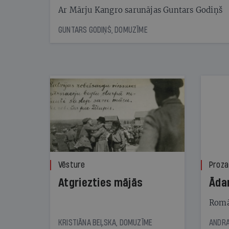
Ar Mārju Kangro sarunājas Guntars Godiņš
GUNTARS GODIŅŠ, DOMUZĪME
Vēsture
Proza
Atgriezties mājās
Āda
Romā
KRISTIĀNA BEĻSKA, DOMUZĪME
ANDRA