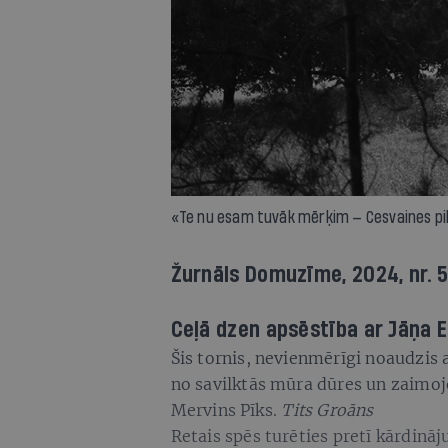
«Te nu esam tuvāk mērķim — Cesvaines pil
Žurnāls Domuzīme, 2024, nr. 
Ceļā dzen apsēstība ar Jāņa E
Šis tornis, nevienmērīgi noaudzis 
no savilktās mūra dūres un zaimojo
Mervins Pīks.
Tits Groāns
Retais spēs turēties pretī kārdinā