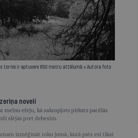
s tornis ir aptuveni 650 metru attālumā.» Autora foto
5
zeriņa noveli
ar melnu efeju, kā sakropļots pirksts pacēlās
ši slējās pret debesīm.
jumam izmēģināt roku jomā, kurā pats esi tikai