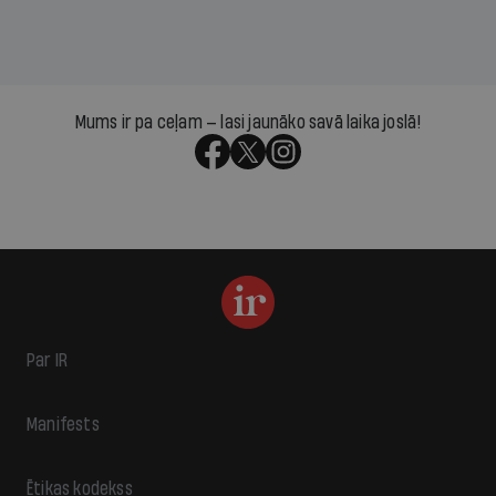
Mums ir pa ceļam — lasi jaunāko savā laika joslā!
Par IR
Manifests
Ētikas kodekss