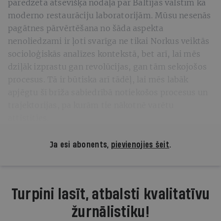
paredzēta atsevišķa nodaļa par Baltijas valstīm kā
moderno restaurāciju laboratorijām. Mūsu nesenās
pagātnes pārvērtēšana no šāda aspekta
nenoliedzami ir ļoti svarīga ne tikai Norkus veiktās
socioloģiskās analīzes kontekstā, bet arī, lai mēs
dziļāk izprastu gan revolūcijas, gan tām sekojošos
procesus. Tā ir būtiska arī tādēļ, lai mēs labāk
apjēgtu šī brīža sabiedrībā notiekošos procesus un
trajektorijas, pa kurām tie nākotnē varētu
attīstīties.
Ja esi abonents,
pievienojies šeit
.
Turpini lasīt, atbalsti kvalitatīvu
žurnālistiku!