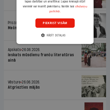
lapas darbībai un analītikai. Lapas kreisajā stūrī
sīkdatņu
vienmēr var mainīt piekrišanu. Vairāk lasi
politikā.
Proza
26.06.2026.
PIEKRIST VISĀM
Mečnikova ielas divas joslas
RĀDĪT DETAĻAS
Apskats
26.06.2026.
Ieskats mūsdienu franču literatūras
ainā
Vēsture
26.06.2026.
Atgriezties mājās