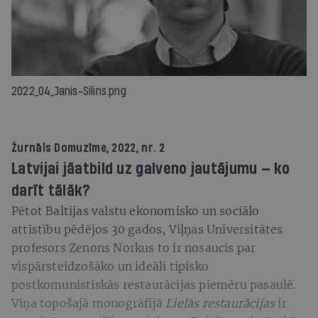
2022_04_Janis-Silins.png
Žurnāls
Domuzīme
, 2022, nr. 2
Latvijai jāatbild uz galveno jautājumu — ko
darīt tālāk?
Pētot Baltijas valstu ekonomisko un sociālo
attīstību pēdējos 30 gados, Viļņas Universitātes
profesors Zenons Norkus to ir nosaucis par
vispārsteidzošāko un ideāli tipisko
postkomunistiskās restaurācijas piemēru pasaulē.
Viņa topošajā monogrāfijā
Lielās restaurācijas
ir