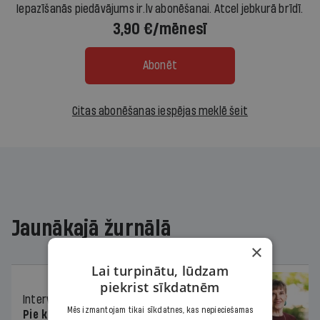
Iepazīšanās piedāvājums ir.lv abonēšanai. Atcel jebkurā brīdī.
3,90 €/mēnesī
Abonēt
Citas abonēšanas iespējas meklē šeit
Jaunākajā žurnālā
×
Lai turpinātu, lūdzam
piekrist sīkdatnēm
Intervija
26.06.2026.
Mēs izmantojam tikai sīkdatnes, kas nepieciešamas
Pie kaimiņiem igauņiem