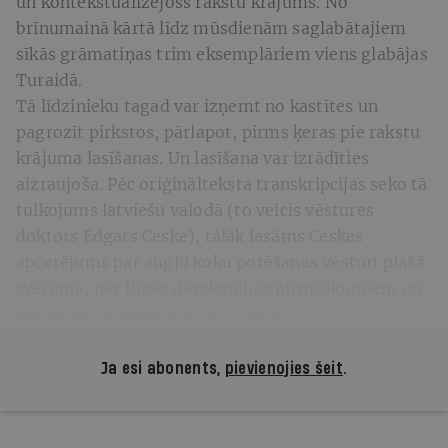
un kontekstualizējošs rakstu krājums. No
brīnumainā kārtā līdz mūsdienām saglabātajiem
sīkās grāmatiņas trim eksemplāriem viens glabājas
Turaidā.
Tā līdzinieku tagad var izņemt no kastītes un
pagrozīt pirkstos, pārlapot, pirms ķeras pie rakstu
krājuma lasīšanas. Un lasīšana var izrādīties
aizraujoša. Pēc oriģinālteksta transkripcijas seko tā
tulkojums latviešu valodā (to veicis vēstures
doktors Edgars Ceske), tālāk lasāms Ceskes
apcerējums par augļu koku potēšanas vēsturi plašā
tvērumā, par Rīgas dārzkopības pirmsākumiem un
par Holīka pienesumu tam visam.
Ja esi abonents,
pievienojies šeit
.