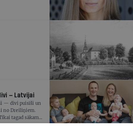
ārstējama! Ja vien
ē
ivi — Latvijai
ši — divi puisīši un
ņi no Dreiliņiem.
 Tikai tagad sākam
ātība,» gaidot Mātes