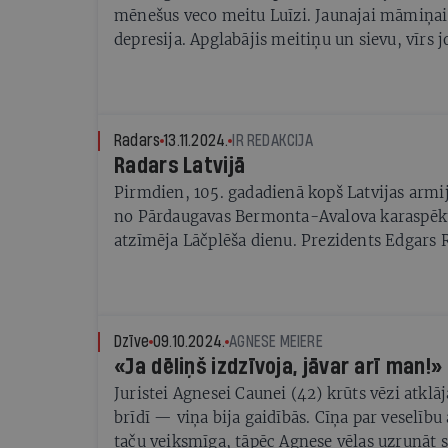
mēnešus veco meitu Luīzi. Jaunajai māmiņai
depresija. Apglabājis meitiņu un sievu, vīrs
atbildi — kas īsti notika?
Radars
13.11.2024.
IR REDAKCIJA
Radars Latvijā
Pirmdien, 105. gadadienā kopš Latvijas armij
no Pārdaugavas Bermonta-Avalova karaspēku,
atzīmēja Lāčplēša dienu. Prezidents Edgars 
Brīvības pieminekļa godināja Brīvības cīņās 
Visā Latvijā notika lāpu gājieni, bet Rīgā, Uz
pasākums Pār Daugavu sasaucoties ar valsts 
Dzīve
09.10.2024.
AGNESE MEIERE
«Ja dēliņš izdzīvoja, jāvar arī man!»
Juristei Agnesei Caunei (42) krūts vēzi atklā
brīdī — viņa bija gaidībās. Cīņa par veselību 
taču veiksmīga, tāpēc Agnese vēlas uzrunāt s