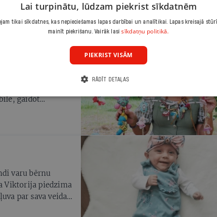
Lai turpinātu, lūdzam piekrist sīkdatnēm
am tikai sīkdatnes, kas nepieciešamas lapas darbībai un analītikai. Lapas kreisajā stūr
sīkdatņu politikā.
mainīt piekrišanu. Vairāk lasi
PIEKRIST VISĀM
ir «pupiņu» krelles
RĀDĪT DETAĻAS
k daudz, ka ap kaklu
bilē, gaidot
dēto knupīti, un
ndi varu bērnu
a Viktorija piedzima
ļuva par sava veida
s un izdzīvojušais