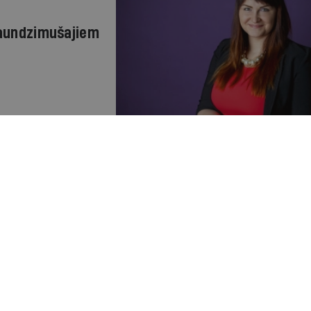
jaundzimušajiem
egīna un Kaspars
kopdzīves un sešiem