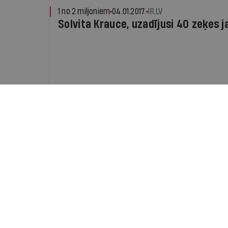
1 no 2 miljoniem
04.01.2017.
IR.LV
Solvita Krauce, uzadījusi 40 zeķes 
Dzīve
19.06.2013.
ANDA BURVE-ROZĪTE
Seši papardes ziedi
Kādā pavasara dienā pirms dažām nedēļām R
Gasūni nolēma apprecēties pēc astoņu gadu 
bērniem, kas aug viņu ģimenē
Viedoklis
28.11.2012.
IR.LV