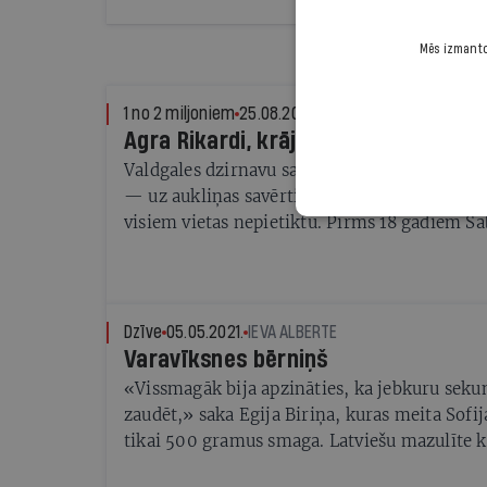
Mēs izmantoj
1 no 2 miljoniem
25.08.2021.
ALISE MARKĀNE
Agra Rikardi, krāj knupīšus
Valdgales dzirnavu saimniecei Agrai Rikardi 
— uz aukliņas savērti knupīši. To Agrai ir ti
visiem vietas nepietiktu. Pirms 18 gadiem Sa
autobusu, viņa pamanīja kāda bērniņa pazau
kopš tā laika «pupiņi» viņu atrod paši.
Dzīve
05.05.2021.
IEVA ALBERTE
Varavīksnes bērniņš
«Vissmagāk bija apzināties, ka jebkuru seku
zaudēt,» saka Egija Biriņa, kuras meita Sofij
tikai 500 gramus smaga. Latviešu mazulīte k
rekordisti — jaunākais priekšlaikus dzimušai