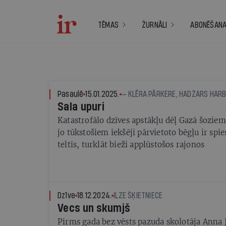
TĒMAS
ŽURNĀLI
ABONĒŠAN
Pasaulē
15.01.2025.
Sala upuri
Katastrofālo dzīves apstākļu dēļ Gazā šoziem
jo tūkstošiem iekšēji pārvietoto bēgļu ir spie
teltīs, turklāt bieži applūstošos rajonos
Dzīve
18.12.2024.
ILZE ŠĶIETNIECE
Vecs un skumjš
Pirms gada bez vēsts pazuda skolotāja Anna 