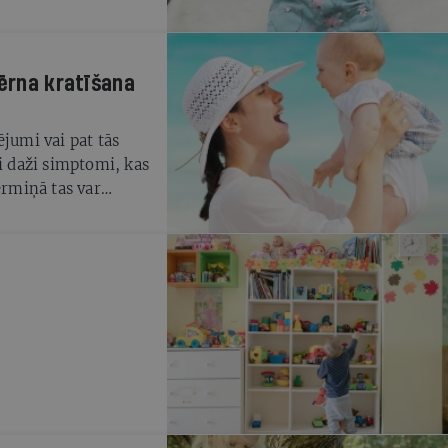
bērna kratīšana
ējumi vai pat tās
ai daži simptomi, kas
ermiņā tas var
mu, intelektuālās
žādas pakāpes
Par šādām sekām
 savā bezspēcībā, lai
aini met gaisā, lai