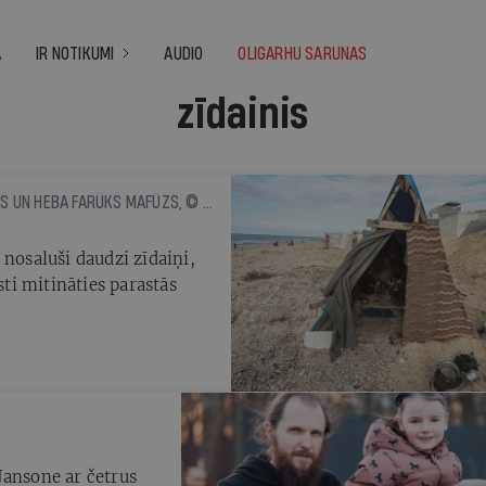
A
IR NOTIKUMI
AUDIO
OLIGARHU SARUNAS
zīdainis
— KLĒRA PĀRKERE, HADŽARS HARBS UN HEBA FARŪKS MAFŪZS, © THE WASHINGTON POST
 nosaluši daudzi zīdaiņi,
sti mitināties parastās
Jansone ar četrus