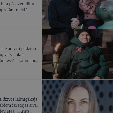
 bija pēcdzemdību
 joprojām meklē
as karavīri padzina
 valstī plaši
Rinkēvičs uzrunā pie
kritušos karavīrus.
varas parkā,
karoga uzvilkšanu.
ja dzīves laimīgākajā
abiem izrādījās sīva,
ievietes: «Krūts