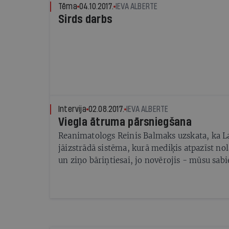
Tēma
04.10.2017.
IEVA ALBERTE
Sirds darbs
Intervija
02.08.2017.
IEVA ALBERTE
Viegla ātruma pārsniegšana
Reanimatologs Reinis Balmaks uzskata, ka La
jāizstrādā sistēma, kurā mediķis atpazīst no
un ziņo bāriņtiesai, jo novērojis - mūsu sabie
mikroagresija pret bērnu