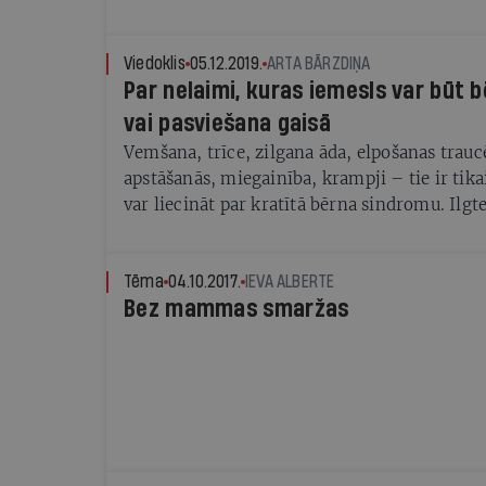
bērniņš Skotijā
Viedoklis
05.12.2019.
ARTA BĀRZDIŅA
Par nelaimi, kuras iemesls var būt 
vai pasviešana gaisā
Vemšana, trīce, zilgana āda, elpošanas trauc
apstāšanās, miegainība, krampji – tie ir tik
var liecināt par kratītā bērna sindromu. Ilgt
izraisīt smadzeņu bojājumus, aklumu, kurlu
attīstības problēmas, invaliditāti, kā arī da
mugurkaula traumas, paralīzi un pat nāvi. 
Tēma
04.10.2017.
IEVA ALBERTE
Bez mammas smaržas
neaizdomājas ne tie, kuri savas atvases krata
„beidzot viņš pārstāj brēkt!”, ne tie, kuri zīd
iegūtu skaistu bildi savai Instagram plūsmai.