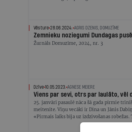
vēzis nav briesmīga, nāvējoša slimība. Tā ir 
atklāj laikus»
Vēsture
28.06.2024.
AGRIS DZENIS, DOMUZĪME
Zemnieku noziegumi Dundagas pus
Žurnāls Domuzīme, 2024, nr. 3
Dzīve
10.05.2023.
AGNESE MEIERE
Viens par sevi, otrs par laulāto, vēl d
25. janvārī pasaulē nāca šā gada pirmie trīnī
meitenīte. Viņu vecāki ir Dina un Jānis Dabi
«Pirmais laiks bija uz izdzīvošanas robežas.
apzināties — lai gan ir grūti, tā ir mūsu bag
dienu, saka četru bērnu mamma Dina