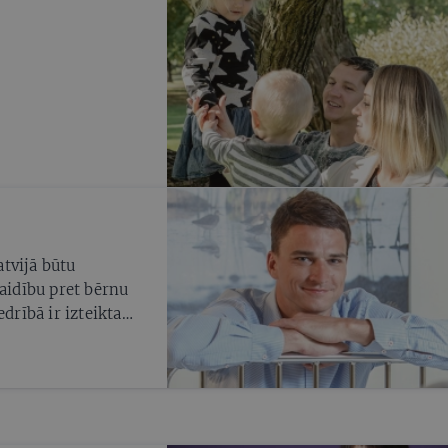
tvijā būtu
laidību pret bērnu
drībā ir izteikta