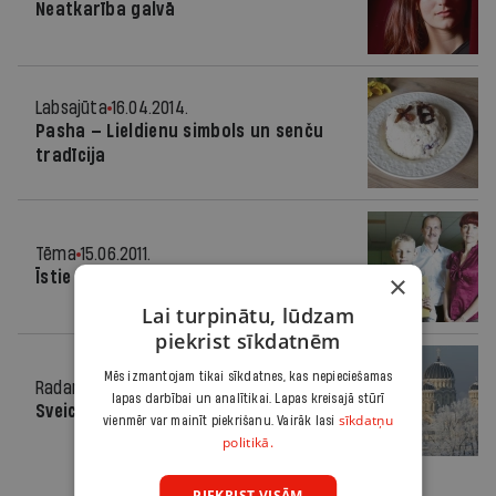
Neatkarība galvā
Labsajūta
16.04.2014.
Pasha — Lieldienu simbols un senču
tradīcija
Tēma
15.06.2011.
Īstie krievi
×
Lai turpinātu, lūdzam
piekrist sīkdatnēm
Mēs izmantojam tikai sīkdatnes, kas nepieciešamas
Radars
07.01.2011.
lapas darbībai un analītikai. Lapas kreisajā stūrī
Sveic pareizticīgos Ziemassvētkos
sīkdatņu
vienmēr var mainīt piekrišanu. Vairāk lasi
politikā.
PIEKRIST VISĀM