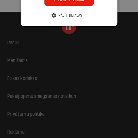
RĀDĪT DETAĻAS
Par IR
Manifests
Ētikas kodekss
Pakalpojumu sniegšanas noteikumi
Privātuma politika
Reklāma