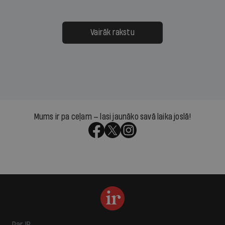
Vairāk rakstu
Mums ir pa ceļam — lasi jaunāko savā laika joslā!
Par IR