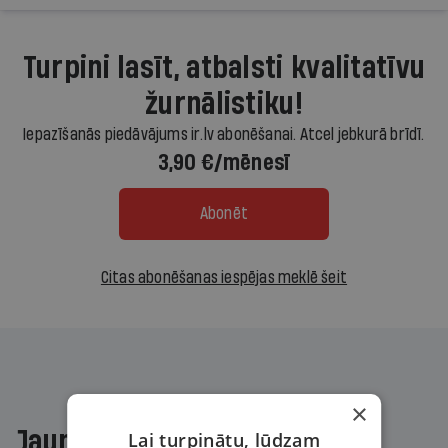
Turpini lasīt, atbalsti kvalitatīvu
žurnālistiku!
Iepazīšanās piedāvājums ir.lv abonēšanai. Atcel jebkurā brīdī.
3,90 €/mēnesī
Abonēt
Citas abonēšanas iespējas meklē šeit
×
Jaunākajā žurnālā
Lai turpinātu, lūdzam