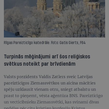
Rīgas Pareizticīgo katedrāle. Foto: Gatis Gierts, F64
Turpinās mēģinājumi arī šos reliģiskos
svētkus noteikt par brīvdienām
Valsts prezidents Valdis Zatlers sveic Latvijas
pareizticīgos Ziemassvētkos un aicina mācīties
spēju uzklausīt vienam otru, sniegt atbalstu un
prast to pieņemt, vēsta aģentūra BNS. Pareizticīgo
un vecticībnieku Ziemassvētki, kas svinami divas
nedēļas pēc citu kristīgo konfesiju Kristus