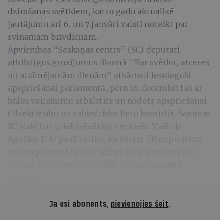
dzimšanas svētkiem, katru gadu aktualizē
jautājumu arī 6. un 7.janvāri valstī noteikt par
svinamām brīvdienām.
Apvienības “Saskaņas centrs” (SC) deputāti
atbilstīgus grozījumus likumā ''Par svētku, atceres
un atzīmējamām dienām” atkārtoti iesnieguši
apspriešanai parlamentā, pērn 16.decembrī tas ar
balsu vairākumu atbalstīts un nodots apspriešanai
Cilvēktiesību un sabiedrisko lietu komisijā. Saeimas
SC frakcijas priekšsēdētāja vietnieks Valērijs
Agešins Ir.lv pauž cerību, ka šoreiz likumprojektu
varētu pieņemt, lai arī līdzīgs ticis iesniegts jau
vismaz 10 reizes, tomēr līdz šim parlamentā
noraidīts.
Ja esi abonents,
pievienojies šeit
.