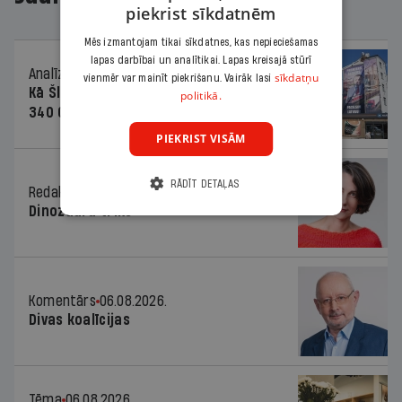
piekrist sīkdatnēm
Mēs izmantojam tikai sīkdatnes, kas nepieciešamas
lapas darbībai un analītikai. Lapas kreisajā stūrī
Analīze
06.08.2026.
sīkdatņu
vienmēr var mainīt piekrišanu. Vairāk lasi
Kā Šlesera partija palika nesodīta par
politikā.
340 000 vērtu reklāmas kampaņu
PIEKRIST VISĀM
RĀDĪT DETAĻAS
Redaktores sleja
06.08.2026.
Dinozaura triks
Komentārs
06.08.2026.
Divas koalīcijas
Tēma
06.08.2026.