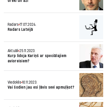
Grēki un āži
Radars
17.07.2024.
Radars Latvijā
Aktuāli
25.11.2023.
Kurp lidoja Kariņš ar speciālajiem
avioreisiem?
Viedoklis
10.11.2023.
Vai šodien jau esi ļāvis sevi apmuļķot?