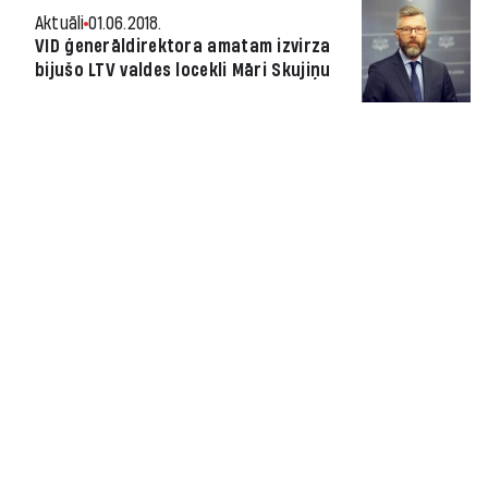
Aktuāli
01.06.2018.
VID ģenerāldirektora amatam izvirza
bijušo LTV valdes locekli Māri Skujiņu
Ziņa
06.03.2018.
Ģenerālprokuratūra sākusi Burkāna
darba izvērtēšanu
Ziņa
13.11.2017.
Ministrijas iebilst pret darbinieku
skaita samazināšanu valsts pārvaldē
un mazo iestāžu reformēšanu