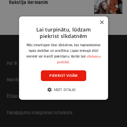
Rakstīja Hermanim
×
Lai turpinātu, lūdzam
piekrist sīkdatnēm
Mēs izmantojam tikai sīkdatnes, kas nepieciešamas
lapas darbībai un analītikai. Lapas kreisajā stūrī
sīkdatņu
vienmēr var mainīt piekrišanu. Vairāk lasi
politikā.
Par IR
PIEKRIST VISĀM
Manifests
RĀDĪT DETAĻAS
Ētikas kodekss
Pakalpojumu sniegšanas noteikumi