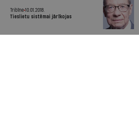
Tribīne
10.01.2018.
Tieslietu sistēmai jārīkojas
Radars
19.11.2014.
Tiesnešu biedrība: aizdomās par
korupciju esošam tiesnesim amats
jāatstāj pašam
Radars
18.09.2014.
Es nezinu, ko nozīmē vārds
“pašattīrīties”