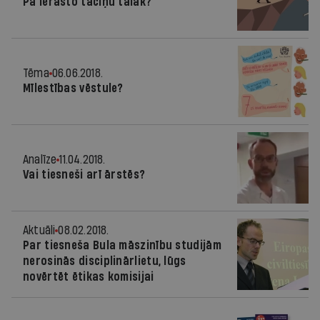
Pa ierasto taciņu tālāk?
Tēma
06.06.2018.
Mīlestības vēstule?
Analīze
11.04.2018.
Vai tiesneši arī ārstēs?
Aktuāli
08.02.2018.
Par tiesneša Bula māszinību studijām
nerosinās disciplinārlietu, lūgs
novērtēt ētikas komisijai