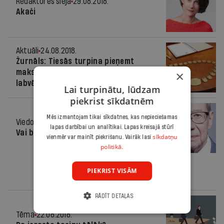
Redaktores sleja
29.08.2018.
Akači
Aktuāli
24.08.2018.
Žurnāls: Tiesās turpina pieņemt
maksātnespējas administratoriem
×
labvēlīgus lēmumus
Lai turpinātu, lūdzam
piekrist sīkdatnēm
Mēs izmantojam tikai sīkdatnes, kas nepieciešamas
Viedoklis
22.08.2018.
lapas darbībai un analītikai. Lapas kreisajā stūrī
Vai būs pagrieziens?
sīkdatņu
vienmēr var mainīt piekrišanu. Vairāk lasi
politikā.
PIEKRIST VISĀM
RĀDĪT DETAĻAS
Tēma
22.08.2018.