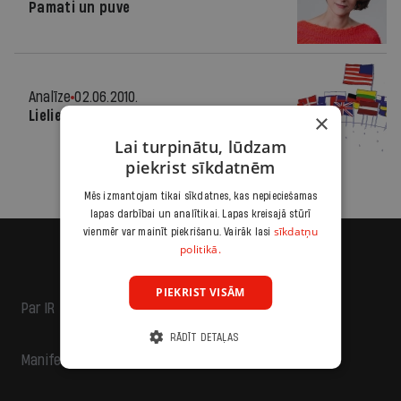
Pamati un puve
Analīze
02.06.2010.
Lielie manevri
×
Lai turpinātu, lūdzam
piekrist sīkdatnēm
Mēs izmantojam tikai sīkdatnes, kas nepieciešamas
lapas darbībai un analītikai. Lapas kreisajā stūrī
sīkdatņu
vienmēr var mainīt piekrišanu. Vairāk lasi
politikā.
PIEKRIST VISĀM
Par IR
RĀDĪT DETAĻAS
Manifests