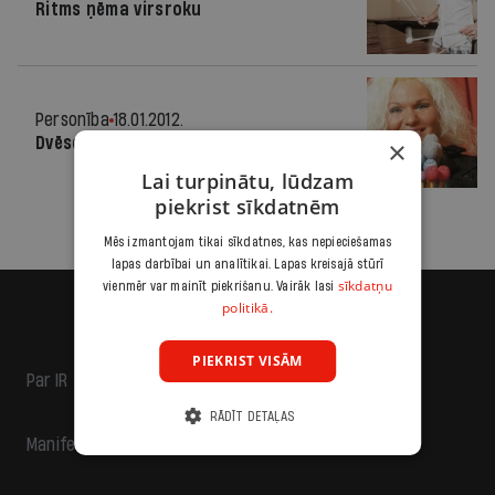
Ritms ņēma virsroku
Personība
18.01.2012.
Dvēseles brīvība
×
Lai turpinātu, lūdzam
piekrist sīkdatnēm
Mēs izmantojam tikai sīkdatnes, kas nepieciešamas
lapas darbībai un analītikai. Lapas kreisajā stūrī
sīkdatņu
vienmēr var mainīt piekrišanu. Vairāk lasi
politikā.
PIEKRIST VISĀM
Par IR
RĀDĪT DETAĻAS
Manifests