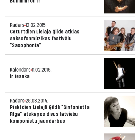
Bummm! Un ir
Radars
12.02.2015.
Ceturtdien Lielajā ģildē atklās
saksofonmūzikas festivālu
"Saxophonia"
Kalendārs
11.02.2015.
Ir iesaka
Radars
28.03.2014.
Piektdien Lielajā Ģildē "Sinfonietta
Rīga" atskaņos divus latviešu
komponistu jaundarbus