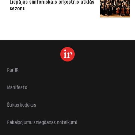
Liepājas simfoniskais orķestris atklās
sezonu
Par IR
Manifests
Ētikas kodekss
Pakalpojumu sniegšanas noteikumi