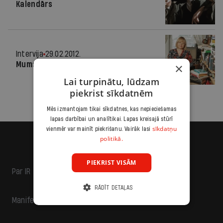
Kalendārs
Intervija
29.02.2012.
Mums vajag «ziepes»
×
Lai turpinātu, lūdzam
piekrist sīkdatnēm
Mēs izmantojam tikai sīkdatnes, kas nepieciešamas
lapas darbībai un analītikai. Lapas kreisajā stūrī
sīkdatņu
vienmēr var mainīt piekrišanu. Vairāk lasi
politikā.
PIEKRIST VISĀM
Par IR
RĀDĪT DETAĻAS
Manifests