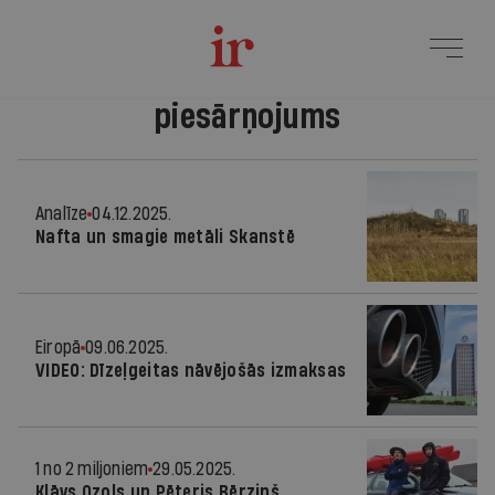
piesārņojums
Analīze
04.12.2025.
Nafta un smagie metāli Skanstē
Eiropā
09.06.2025.
VIDEO: Dīzeļgeitas nāvējošās izmaksas
1 no 2 miljoniem
29.05.2025.
Klāvs Ozols un Pēteris Bērziņš,