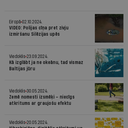
Eiropā
02.10.2024.
VIDEO: Polijas cīņa pret zivju
izmiršanu Silēzijas upēs
Viedoklis
23.09.2024.
Kā izglābt ja ne okeānu, tad vismaz
Baltijas jūru
Viedoklis
30.05.2024.
Zemē nomesti izsmēķi – niecīgs
atkritums ar graujošu efektu
Viedoklis
20.05.2024.