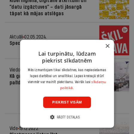
Kiberhigiēna, digitālie atkritumi un
“datu izgāztuves” – dati jāsargā
tāpat kā mājas atslēgas
Aktuāli
02.05.2024.
Speciālizlaidums: Kā dzīvot zaļāk?
×
Lai turpinātu, lūdzam
piekrist sīkdatnēm
Viedoklis
13.03.2024.
Mēs izmantojam tikai sīkdatnes, kas nepieciešamas
Kā gaisa kvalitātes mērījumi var
lapas darbībai un analītikai. Lapas kreisajā stūrī
sīkdatņu
palīdzēt uzlabot pilsētvidi?
vienmēr var mainīt piekrišanu. Vairāk lasi
politikā.
PIEKRIST VISĀM
RĀDĪT DETAĻAS
Vide
19.12.2022.