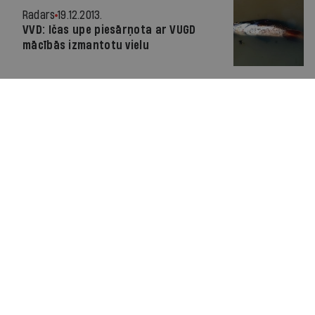
Radars
19.12.2013.
VVD: Ičas upe piesārņota ar VUGD
mācībās izmantotu vielu
Par IR
Manifests
Ētikas kodekss
Pakalpojumu sniegšanas noteikumi