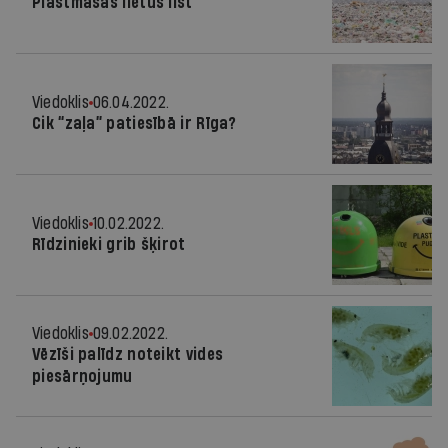
Plastmasas lietus līst
Viedoklis
06.04.2022.
Cik “zaļa” patiesībā ir Rīga?
Viedoklis
10.02.2022.
Rīdzinieki grib šķirot
Viedoklis
09.02.2022.
Vēzīši palīdz noteikt vides
piesārņojumu