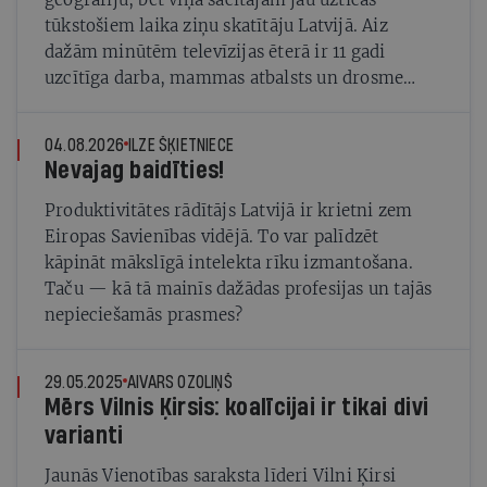
tūkstošiem laika ziņu skatītāju Latvijā. Aiz
dažām minūtēm televīzijas ēterā ir 11 gadi
uzcītīga darba, mammas atbalsts un drosme
turpināt meteovērojumus arī tad, kad šķiet, ka
tie nevienam nav vajadzīgi
04.08.2026
ILZE ŠĶIETNIECE
Nevajag baidīties!
Produktivitātes rādītājs Latvijā ir krietni zem
Eiropas Savienības vidējā. To var palīdzēt
kāpināt mākslīgā intelekta rīku izmantošana.
Taču — kā tā mainīs dažādas profesijas un tajās
nepieciešamās prasmes?
29.05.2025
AIVARS OZOLIŅŠ
Mērs Vilnis Ķirsis: koalīcijai ir tikai divi
varianti
Jaunās Vienotības saraksta līderi Vilni Ķirsi