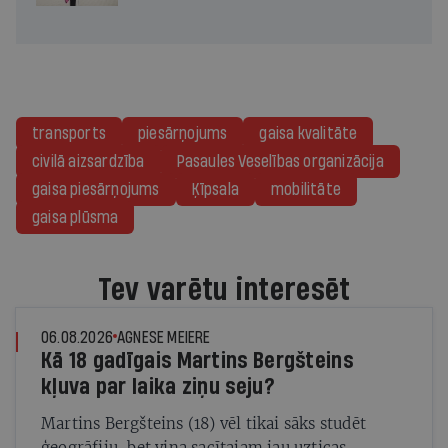
transports
piesārņojums
gaisa kvalitāte
civilā aizsardzība
Pasaules Veselības organizācija
gaisa piesārņojums
Ķīpsala
mobilitāte
gaisa plūsma
Tev varētu interesēt
06.08.2026
AGNESE MEIERE
Kā 18 gadīgais Martins Bergšteins
kļuva par laika ziņu seju?
Martins Bergšteins (18) vēl tikai sāks studēt
ģeogrāfiju, bet viņa sacītajam jau uzticas