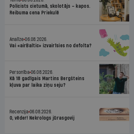
Policists cietumā, skolotājs – kapos.
Reibuma cena Priekulē
Analīze
06.08.2026.
Vai «airBaltic» izvairīsies no defolta?
Personība
06.08.2026.
Kā 18 gadīgais Martins Bergšteins
kļuva par laika ziņu seju?
Recenzija
06.08.2026.
O, vēder! Nekrologs jūrasgovij