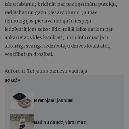
kādu labumu; brīdināt par paaugstinātu putekļu,
radiācijas un gāzu piesārņojumu. Jaunās
tehnoloģijas piedāvā nebijušu iespēju
iedzīvotājiem sekot līdzi reālā laika datiem par
apkārtējās vides kvalitāti, un šī informācija ir
ārkārtīgi svarīga iedzīvotāju dzīves kvalitātei,
veselībai un drošībai.
Autore ir
Tet
jaunu biznesu vadītāja
IESAKĀM
Ievērojami jaunumi
Mašīnu daudz, vietu maz