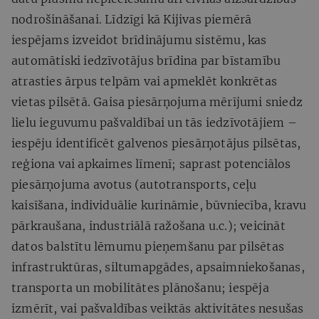
nodrošināšanai. Līdzīgi kā Kijivas piemērā
iespējams izveidot brīdinājumu sistēmu, kas
automātiski iedzīvotājus brīdina par bīstamību
atrasties ārpus telpām vai apmeklēt konkrētas
vietas pilsētā. Gaisa piesārņojuma mērījumi sniedz
lielu ieguvumu pašvaldībai un tās iedzīvotājiem –
iespēju identificēt galvenos piesārņotājus pilsētas,
reģiona vai apkaimes līmenī; saprast potenciālos
piesārņojuma avotus (autotransports, ceļu
kaisīšana, individuālie kurināmie, būvniecība, kravu
pārkraušana, industriālā ražošana u.c.); veicināt
datos balstītu lēmumu pieņemšanu par pilsētas
infrastruktūras, siltumapgādes, apsaimniekošanas,
transporta un mobilitātes plānošanu; iespēja
izmērīt, vai pašvaldības veiktās aktivitātes nesušas