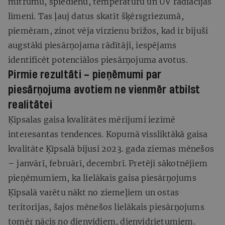
mitrumu, spiedienu, temperatūru un UV radiācijas
līmeni. Tas ļauj datus skatīt šķērsgriezumā,
piemēram, zinot vēja virzienu brīžos, kad ir bijuši
augstāki piesārņojama rādītāji, iespējams
identificēt potenciālos piesārņojuma avotus.
Pirmie rezultāti – pieņēmumi par
piesārņojuma avotiem ne vienmēr atbilst
realitātei
Ķīpsalas gaisa kvalitātes mērījumi iezīmē
interesantas tendences. Kopumā vissliktākā gaisa
kvalitāte Ķīpsalā bijusi 2023. gada ziemas mēnešos
– janvārī, februārī, decembrī. Pretēji sākotnējiem
pieņēmumiem, ka lielākais gaisa piesārņojums
Ķīpsalā varētu nākt no ziemeļiem un ostas
teritorijas, šajos mēnešos lielākais piesārņojums
tomēr nācis no dienvidiem, dienvidrietumiem.