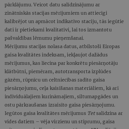
pārklājumu. Veicot datu salīdzinājumu ar
zinātniskās stacijas mērījumiem un attiecīgi
kalibrējot un apmācot indikatīvo staciju, tās iegūtie
dati ir pietiekami kvalitatīvi, lai tos izmantotu
pašvaldības lēmumu pieņemšanai.
Mērījumu stacijas nolasa datus, atbilstoši Eiropas
gaisa kvalitātes indeksam, iekļaujot dažādus
mērījumus, kas liecina par konkrētu piesārņotāju
klātbūtni, piemēram, autotransporta izplūdes
gāzēm, rūpnīcu un celtniecības radīto gaisa
piesārņojumu, ceļa kaisīšanas materiāliem, kā arī
individuālajiem kurināmajiem, siltumapgādes un
ostu pārkraušanas izraisīto gaisa piesārņojumu.
Iegūtos gaisa kvalitātes mērījumus
Tet
salīdzina ar
vides datiem – vēja virzienu un stiprumu, gaisa