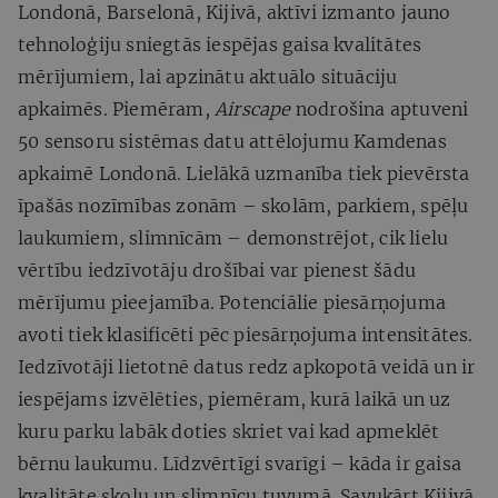
Londonā, Barselonā, Kijivā, aktīvi izmanto jauno
tehnoloģiju sniegtās iespējas gaisa kvalitātes
mērījumiem, lai apzinātu aktuālo situāciju
apkaimēs. Piemēram,
Airscape
nodrošina aptuveni
50 sensoru sistēmas datu attēlojumu Kamdenas
apkaimē Londonā. Lielākā uzmanība tiek pievērsta
īpašās nozīmības zonām – skolām, parkiem, spēļu
laukumiem, slimnīcām – demonstrējot, cik lielu
vērtību iedzīvotāju drošībai var pienest šādu
mērījumu pieejamība. Potenciālie piesārņojuma
avoti tiek klasificēti pēc piesārņojuma intensitātes.
Iedzīvotāji lietotnē datus redz apkopotā veidā un ir
iespējams izvēlēties, piemēram, kurā laikā un uz
kuru parku labāk doties skriet vai kad apmeklēt
bērnu laukumu. Līdzvērtīgi svarīgi – kāda ir gaisa
kvalitāte skolu un slimnīcu tuvumā. Savukārt Kijivā