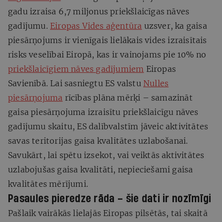
gadu izraisa 6,7 miljonus priekšlaicīgas nāves
gadījumu.
Eiropas Vides aģentūra
uzsver, ka gaisa
piesārņojums ir vienīgais lielākais vides izraisītais
risks veselībai Eiropā, kas ir vainojams pie 10% no
priekšlaicīgiem nāves gadījumiem
Eiropas
Savienībā. Lai sasniegtu ES valstu
Nulles
piesārņojuma
rīcības plāna mērķi – samazināt
gaisa piesārņojuma izraisītu priekšlaicīgu nāves
gadījumu skaitu, ES dalībvalstīm jāveic aktivitātes
savas teritorijas gaisa kvalitātes uzlabošanai.
Savukārt, lai spētu izsekot, vai veiktās aktivitātes
uzlabojušas gaisa kvalitāti, nepieciešami gaisa
kvalitātes mērījumi.
Pasaules pieredze rāda – šie dati ir nozīmīgi
Pašlaik vairākās lielajās Eiropas pilsētās, tai skaitā