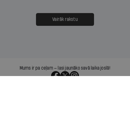
Vairāk rakstu
Mums ir pa ceļam — lasi jaunāko savā laika joslā!