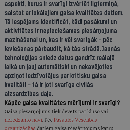
aspekti, kurus ir svarīgi izvērtēt ilgtermiņā,
saistot ar lokālajiem gaisa kvalitātes datiem.
Tā iespējams identificēt, kādi pasākumi un
aktivitātes ir nepieciešamas piesārņojuma
mazināšanai un, kas ir vēl svarīgāk – pēc
ieviešanas pārbaudīt, kā tās strādā. Jaunās
tehnoloģijas sniedz datus gandrīz reālajā
laikā un ļauj automātiski un nekavējoties
apziņot iedzīvotājus par kritisku gaisa
kvalitāti – tā ir ļoti svarīga civilās
aizsardzības daļa.
Kāpēc gaisa kvalitātes mērījumi ir svarīgi?
Gaisa piesārņojums tiek dēvēts par kluso vai
neredzamo nāvi
. Pēc
Pasaules Veselības
organizācijas
datiem gaisa piesārņojums katru