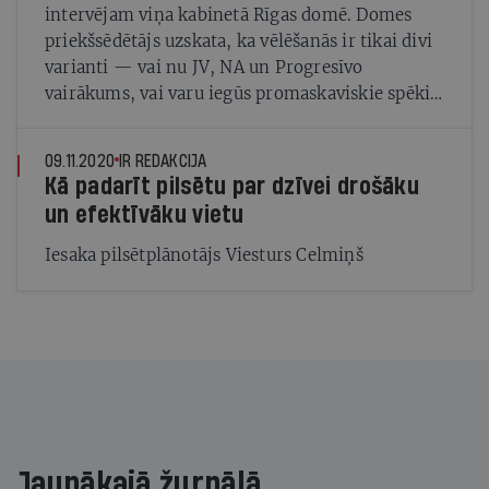
intervējam viņa kabinetā Rīgas domē. Domes
priekšsēdētājs uzskata, ka vēlēšanās ir tikai divi
varianti — vai nu JV, NA un Progresīvo
vairākums, vai varu iegūs promaskaviskie spēki
ar Šleseru priekšgalā
09.11.2020
IR REDAKCIJA
Kā padarīt pilsētu par dzīvei drošāku
un efektīvāku vietu
Iesaka pilsētplānotājs Viesturs Celmiņš
Jaunākajā žurnālā