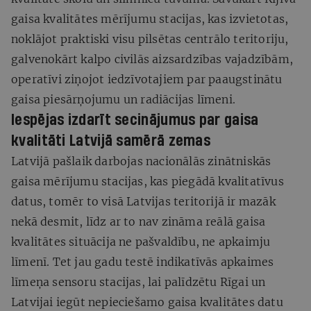
gaisa kvalitātes mērījumu stacijas, kas izvietotas,
noklājot praktiski visu pilsētas centrālo teritoriju,
galvenokārt kalpo civilās aizsardzības vajadzībām,
operatīvi ziņojot iedzīvotajiem par paaugstinātu
gaisa piesārņojumu un radiācijas līmeni.
I
espējas izdarīt secinājumus par gaisa
kvalitāti Latvijā samērā zemas
Latvijā pašlaik darbojas nacionālās zinātniskās
gaisa mērījumu stacijas, kas piegādā kvalitatīvus
datus, tomēr to visā Latvijas teritorijā ir mazāk
nekā desmit, līdz ar to nav zināma reālā gaisa
kvalitātes situācija ne pašvaldību, ne apkaimju
līmenī. Tet jau gadu testē indikatīvās apkaimes
līmeņa sensoru stacijas, lai palīdzētu Rīgai un
Latvijai iegūt nepieciešamo gaisa kvalitātes datu