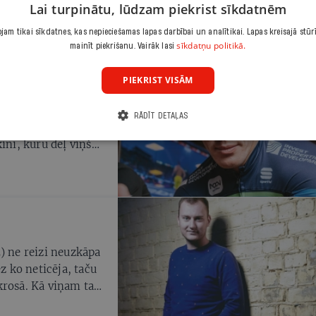
Lai turpinātu, lūdzam piekrist sīkdatnēm
am tikai sīkdatnes, kas nepieciešamas lapas darbībai un analītikai. Lapas kreisajā stūr
sīkdatņu politikā.
mainīt piekrišanu. Vairāk lasi
PIEKRIST VISĀM
7 gadus vecais
RĀDĪT DETAĻAS
ēra karjeras
ini, kuru dēļ viņš
) ne reizi neuzkāpa
z ko neticēja, taču
krosā. Kā viņam tas