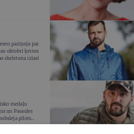
nesen paziņoja par
jau oktobrī ķertos
s skeletona izlasi
pisko medaļu
ons un Pasaules
bobsleja pilots
avas karjeras
ai veselība