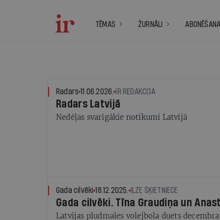
TĒMAS
ŽURNĀLI
ABONĒŠAN
Radars
11.06.2026.
IR REDAKCIJA
Radars Latvijā
Nedēļas svarīgākie notikumi Latvijā
Gada cilvēki
18.12.2025.
ILZE ŠĶIETNIECE
Gada cilvēki. Tīna Graudiņa un Anas
Latvijas pludmales volejbola duets decembra