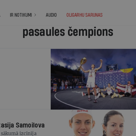
A
IR NOTIKUMI
AUDIO
OLIGARHU SARUNAS
pasaules čempions
tasija Samoilova
 sākumā izcīnīja