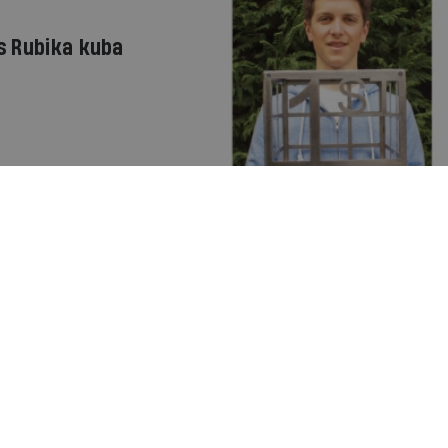
s Rubika kuba
 sagrauj
izrādas, ka Lānss
as uzvarēja
rātu lietošanas