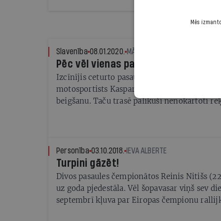
Mēs izmantoj
Slavenība
08.01.2020.
MĀRTIŅŠ GALENIEKS
Pēc vēl vienas pasaules
Izcīnījis ceturto pasaules čempiona titulu, 3
motosportists Kaspars Stupelis īsu brīdi apsv
beigšanu. Taču trasē palikuši nenokārtoti rēķ
gatavs atkal doties karā
Personība
03.10.2018.
IEVA ALBERTE
Turpini gāzēt!
Divos pasaules čempionātos Reinis Nitišs (22
uz goda pjedestāla. Vēl šopavasar viņš sev die
septembrī kļuva par Eiropas čempionu rallij
izdevās?