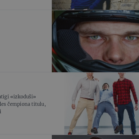
atīgi «izkoduši»
les čempiona titulu,
i