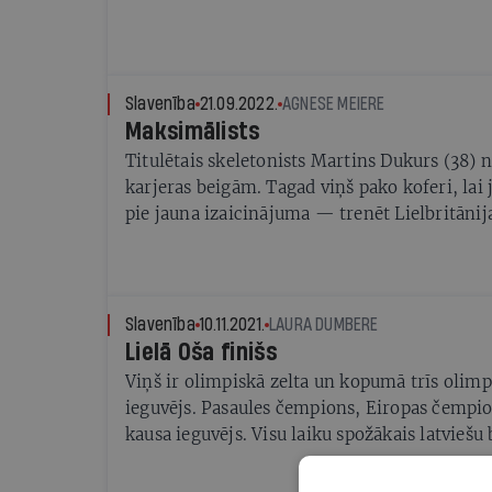
Slavenība
21.09.2022.
AGNESE MEIERE
Maksimālists
Titulētais skeletonists Martins Dukurs (38) 
karjeras beigām. Tagad viņš pako koferi, lai 
pie jauna izaicinājuma — trenēt Lielbritānija
Slavenība
10.11.2021.
LAURA DUMBERE
Lielā Oša finišs
Viņš ir olimpiskā zelta un kopumā trīs olim
ieguvējs. Pasaules čempions, Eiropas čempi
kausa ieguvējs. Visu laiku spožākais latviešu 
Oskars Melbārdis (33) oktobrī paziņoja par s
beigām. Izvēle bija nepielūdzama — sports v