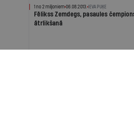
1 no 2 miljoniem
06.08.2013.
IEVA PUĶE
Fēlikss Zemdegs, pasaules čempion
ātrlikšanā
Pasaulē
17.10.2012.
IR.LV
Leģenda
ASV Antidopinga aģentūras ziņojums pilnībā
pasaulslavenā riteņbraucēja izcilības auru - 
Ārmstrongs (41), kas septiņus gadus pēc kārt
prestižajā Tour de France, ir aizliegto prepa
«karalis»
Personība
25.01.2012.
IEVA CIELAVA