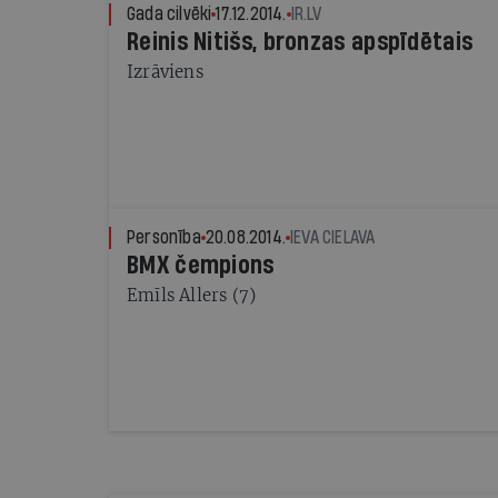
Gada cilvēki
17.12.2014.
IR.LV
Reinis Nitišs, bronzas apspīdētais
Izrāviens
Personība
20.08.2014.
IEVA CIELAVA
BMX čempions
Emīls Allers (7)