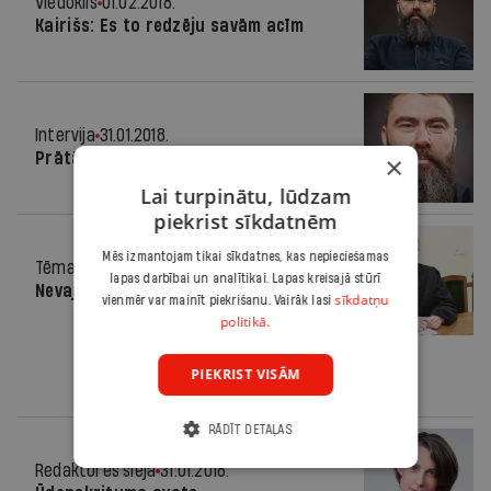
Viedoklis
01.02.2018.
Kairišs: Es to redzēju savām acīm
Intervija
31.01.2018.
Prātā Latvijas divsimtgade
×
Lai turpinātu, lūdzam
piekrist sīkdatnēm
Mēs izmantojam tikai sīkdatnes, kas nepieciešamas
Tēma
31.01.2018.
lapas darbībai un analītikai. Lapas kreisajā stūrī
Nevajag pārspīlēt šīs lietas nozīmību
sīkdatņu
vienmēr var mainīt piekrišanu. Vairāk lasi
politikā.
PIEKRIST VISĀM
RĀDĪT DETAĻAS
Redaktores sleja
31.01.2018.