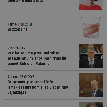
Ūdenskrituma avots
Tēma
31.01.2018.
Bezzobaini
Ziņa
26.01.2018.
Pēc balsojuma pret Sudrabas
atsaukšanu "Vienotības" frakciju
pamet Boķis un Valainis
Aktuāli
26.01.2018.
Brigmanis: parlamentārās
izmeklēšanas komisijas vispār nav
vajadzīgas