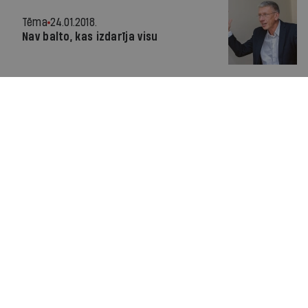
Tēma
24.01.2018.
Nav balto, kas izdarīja visu
Viedoklis
23.01.2018.
Judins oligarhu lietas komisijas
galaziņojumam atsevišķi pievienos
savus secinājumus
Aktuāli
18.01.2018.
VIDEO: Mārtiņa Šica īpašais viedoklis
par valsts sagrābšanu