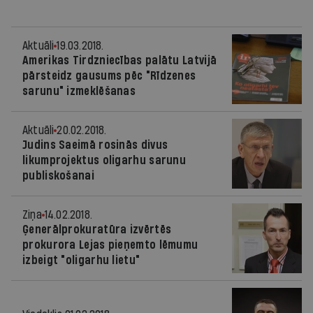
Aktuāli
19.03.2018.
Amerikas Tirdzniecības palātu Latvijā
pārsteidz gausums pēc "Rīdzenes
sarunu" izmeklēšanas
Aktuāli
20.02.2018.
Judins Saeimā rosinās divus
likumprojektus oligarhu sarunu
publiskošanai
Ziņa
14.02.2018.
Ģenerālprokuratūra izvērtēs
prokurora Lejas pieņemto lēmumu
izbeigt "oligarhu lietu"