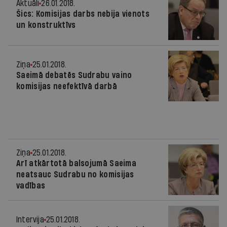
Aktuāli
26.01.2018.
Šics: Komisijas darbs nebija vienots
un konstruktīvs
Ziņa
25.01.2018.
Saeimā debatēs Sudrabu vaino
komisijas neefektīvā darbā
Ziņa
25.01.2018.
Arī atkārtotā balsojumā Saeima
neatsauc Sudrabu no komisijas
vadības
Intervija
25.01.2018.