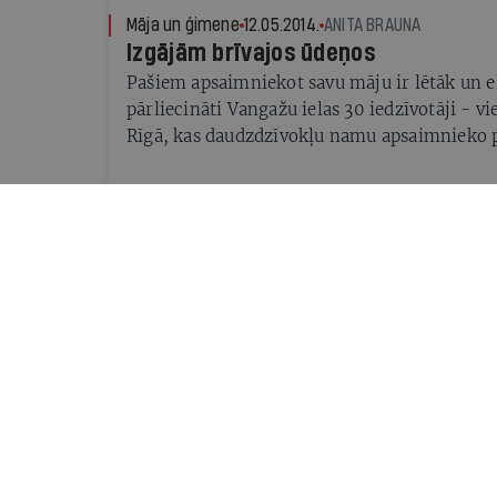
Māja un ģimene
12.05.2014.
ANITA BRAUNA
Izgājām brīvajos ūdeņos
Pašiem apsaimniekot savu māju ir lētāk un el
pārliecināti Vangažu ielas 30 iedzīvotāji - 
Rīgā, kas daudzdzīvokļu namu apsaimnieko 
Analīze
12.05.2014.
ANITA BRAUNA
Siltina, lai nesabruktu
Dzīvokļu īpašnieku kooperatīvam Bāka-2 ir i
mēroga rekords - pilnībā renovēt trešdaļu 
Kooperatīva vadītājs Sergejs Sidorko ir pārlie
vienīgais padomju daudzdzīvokļu namu sagl
Māja un ģimene
12.05.2014.
ANITA BRAUNA