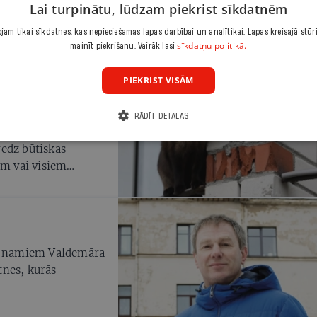
Lai turpinātu, lūdzam piekrist sīkdatnēm
sturiskā mantojuma
am tikai sīkdatnes, kas nepieciešamas lapas darbībai un analītikai. Lapas kreisajā stūr
sīkdatņu politikā.
mainīt piekrišanu. Vairāk lasi
PIEKRIST VISĀM
rātīgos
RĀDĪT DETAĻAS
ldīšanas likums,
edz būtiskas
em vai visiem
niedzējiem.
ķini. Taču iecerētie
asāpējušo problēmu –
ļu namiem Valdemāra
ltnes, kurās