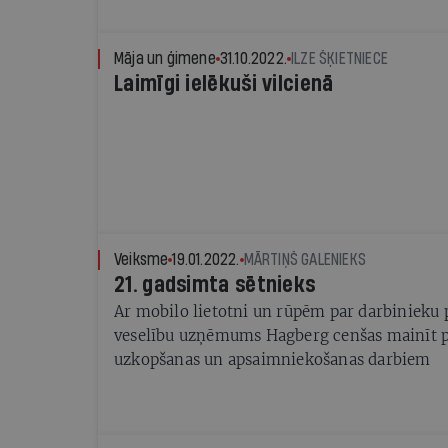
Māja un ģimene
31.10.2022.
ILZE ŠĶIETNIECE
Laimīgi ielēkuši vilcienā
Veiksme
19.01.2022.
MĀRTIŅŠ GALENIEKS
21. gadsimta sētnieks
Ar mobilo lietotni un rūpēm par darbinieku 
veselību uzņēmums Hagberg cenšas mainīt p
uzkopšanas un apsaimniekošanas darbiem