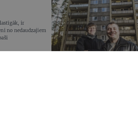
astīgāk, ir
vieni no nedaudzajiem
paši
zdevies Rīgas
apsaimniekoto māju.
cināts, ka tas ir
abāšanas veids