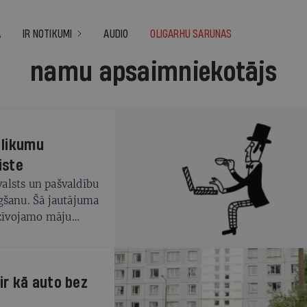
A
IR NOTIKUMI
AUDIO
OLIGARHU SARUNAS
namu apsaimniekotājs
 likumu
iste
valsts un pašvaldību
gšanu. Šā jautājuma
dzīvojamo māju
 arī grozījumi
stāšanās spēkā
ks solis nozares
ir kā auto bez
sību jautājumos un
ret saviem