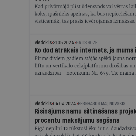
īpašumiem.
Kad privātmājā plīst ūdensvads vai vētras la
koks, īpašnieks apzinās, ka būs nepieciešam
visticamāk, tas prasīs ievērojamas izmaksas
mājās situācija bieži vien ir citāda. Daudzi ie
viņu atbildība beidzas līdz ar dzīvokļa durvī
ar negaidītām remonta izmaksām par kopliet
Viedoklis
31.05.2024.
GATIS ROZE
Ko dod ātrākais internets, ja mums ir
ēkas elementu bojājumiem, viņi bieži ir pārs
neapmierināti ar neplānotiem izdevumiem.
Pirms diviem gadiem stājās spēkā jauns nor
liftu un vertikālo cēlājplatformu drošības un
uzraudzībai - noteikumi Nr. 679. Tie maina 
liftu, sevišķi to, kas uzstādīti līdz 2000.gad
tehnisko uzraudzību, un liek rēķināties ar a
drošības prasībām. Atkarībā no liftu tipa un
risku novēršanas vai samazināšanas pasākum
Viedoklis
04.04.2024.
BERNHARDS MAĻINOVSKIS
laikā līdz 2040. gadam, kas ir maksimālais 
Risinājums namu siltināšanas proje
procentu maksājumu segšana
Rīgā nepilni 12 tūkstoši ēku ir t.s. daudzdzīv
vairāk dzīvokļi), bet ES fondu atbalstītās d