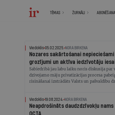
TĒMAS
ŽURNĀLI
ABONĒŠAN
Viedoklis
05.02.2025.
NORA BIRKENA
Nozares sakārtošanai nepieciešami
grozījumi un aktīva iedzīvotāju iesa
Sabiedrībā jau labu laiku noris diskusija par 
dzīvojamo māju privatizācijas procesa pabei
risināšanai izstrādāts Valsts un pašvaldību 
privatizācijas pabeigšanas likumprojekts, kā
Dzīvojamo māju pārvaldīšanas likumā, kuru 
paredzēta 2026. gadā. Manuprāt, tas ir būtis
Viedoklis
19.08.2024.
NORA BIRKENA
Neapdrošināts daudzdzīvokļu nams 
sakārtošanai, kas viestu skaidrību īpašumtie
rosinātu iedzīvotāju atbildīgāku attieksmi p
OCTA