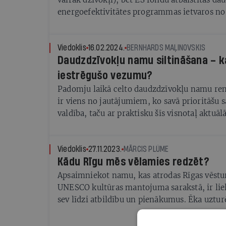
energoefektivitātes programmas ietvaros no 
gadam (programma noslēdzās 2023.g.), pabeig
projekti, iesākti vēl 16. Tātad kopā 90 mājas,
divas reizes mazāk nekā Pierīgā, Kurzemē va
Viedoklis
16.02.2024.
BERNHARDS MAĻINOVSKIS
Daudzdzīvokļu namu siltināšana – k
apņēmusies līdz 2030. gadam kļūt par klimat
tāpēc ar steigu jāatrod risinājums, kas fakti
iestrēgušo vezumu?
beidzot izkustinātu novecojušā dzīvojamā f
Padomju laikā celto daudzdzīvokļu namu re
mazinātu Rīgas energopatēriņu. Patiesībā tā
ir viens no jautājumiem, ko savā prioritāšu s
neiespējamā misija, turklāt Rīgas siltināšana 
valdība, taču ar praktisku šīs visnotaļ aktuā
nozīmīgu impulsu Latvijas ekonomikas attīst
risināšanu jau ilgstoši neveicas. Ir dažas pil
panākt jūtamu progresu (Liepāja, Olaine, Val
Rīgā, kur veco namu ir visvairāk, šis problē
Viedoklis
27.11.2023.
MĀRCIS PLŪME
Kādu Rīgu mēs vēlamies redzēt?
pamatīgi iestrēdzis.
Apsaimniekot namu, kas atrodas Rīgas vēstur
UNESCO kultūras mantojuma sarakstā, ir liel
sev līdzi atbildību un pienākumus. Ēka uzturē
visiem nosacījumiem, nozīmē lielas investīci
ar namiem, kas atrodas ārpus šīs teritorijas.