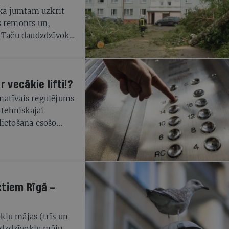
ikā jumtam uzkrīt
s remonts un,
. Taču daudzdzīvokļu
dzīvotāji uzskata, ka
m, tāpēc, saskaroties
ošanas telpu vai
 vecākie lifti!?
teigti un
matīvais regulējums
 tehniskajai
lietošanā esošo
a 1. septembrim,
ugstākām liftu
 bīstamības pakāpes,
i jāveic 5-15 gadu
termiņš.
ktiem Rīgā –
okļu mājas (trīs un
audzdzīvokļu māju