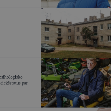
psiholoģisko
riekšstatus par