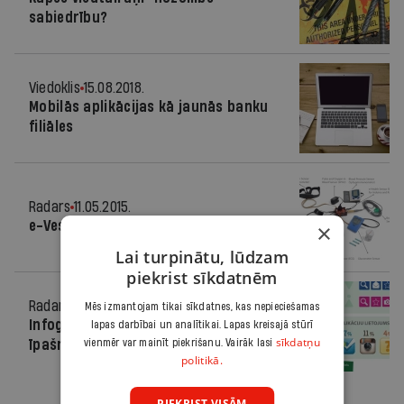
sabiedrību?
Viedoklis
15.08.2018.
Mobilās aplikācijas kā jaunās banku
filiāles
Radars
11.05.2015.
e-Veselības nedēļā par m-Veselību
×
Lai turpinātu, lūdzam
piekrist sīkdatnēm
Radars
19.10.2012.
Mēs izmantojam tikai sīkdatnes, kas nepieciešamas
Infografiks: Trešdaļa viedtālruņu
lapas darbībai un analītikai. Lapas kreisajā stūrī
sīkdatņu
īpašnieku neizmanto to iespējas
vienmēr var mainīt piekrišanu. Vairāk lasi
politikā.
PIEKRIST VISĀM