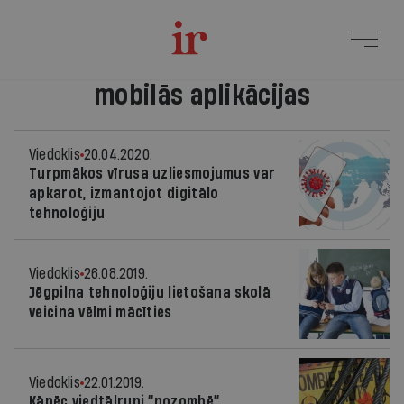
mobilās aplikācijas
Viedoklis
20.04.2020.
Turpmākos vīrusa uzliesmojumus var
apkarot, izmantojot digitālo
tehnoloģiju
Viedoklis
26.08.2019.
Jēgpilna tehnoloģiju lietošana skolā
veicina vēlmi mācīties
Viedoklis
22.01.2019.
Kāpēc viedtālruņi “nozombē”