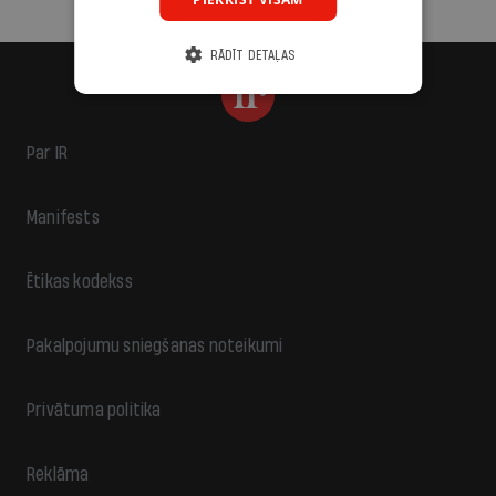
RĀDĪT DETAĻAS
Par IR
Manifests
Ētikas kodekss
Pakalpojumu sniegšanas noteikumi
Privātuma politika
Reklāma