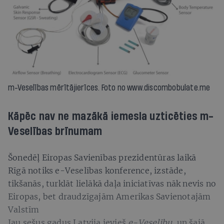
m-Veselības mērītājierīces. Foto no www.discombobulate.me
Kāpēc nav ne mazākā iemesla uzticēties m-
Veselības brīnumam
Šonedēļ Eiropas Savienības prezidentūras laikā
Rīgā notiks e-Veselības konference, izstāde,
tikšanās, turklāt lielākā daļa iniciatīvas nāk nevis no
Eiropas, bet draudzīgajām Amerikas Savienotajām
Valstīm
Jau sešus gadus Latvija ievieš
e-Veselību
, un šajā