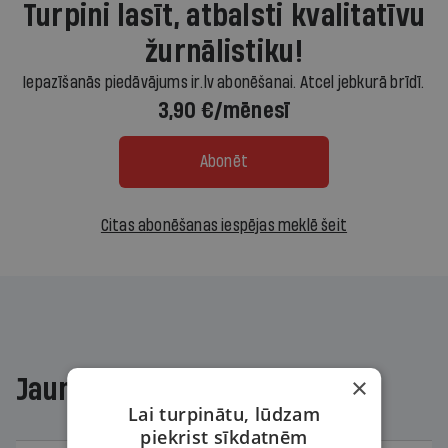
Turpini lasīt, atbalsti kvalitatīvu
žurnālistiku!
Iepazīšanās piedāvājums ir.lv abonēšanai. Atcel jebkurā brīdī.
3,90 €/mēnesī
Abonēt
Citas abonēšanas iespējas meklē šeit
×
Jaunākajā žurnālā
Lai turpinātu, lūdzam
piekrist sīkdatnēm