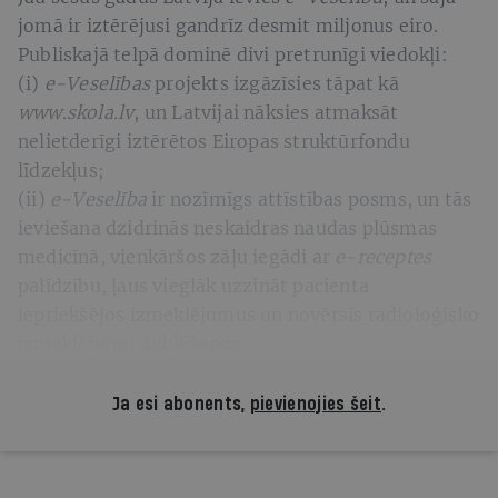
jomā ir iztērējusi gandrīz desmit miljonus eiro.
Publiskajā telpā dominē divi pretrunīgi viedokļi:
(i)
e-Veselības
projekts izgāzīsies tāpat kā
www.skola.lv
, un Latvijai nāksies atmaksāt
nelietderīgi iztērētos Eiropas struktūrfondu
līdzekļus;
(ii)
e-Veselība
ir nozīmīgs attīstības posms, un tās
ieviešana dzidrinās neskaidras naudas plūsmas
medicīnā, vienkāršos zāļu iegādi ar
e-receptes
palīdzību, ļaus vieglāk uzzināt pacienta
iepriekšējos izmeklējumus un novērsīs radioloģisko
izmeklējumu dublēšanos.
Ja esi abonents,
pievienojies šeit
.