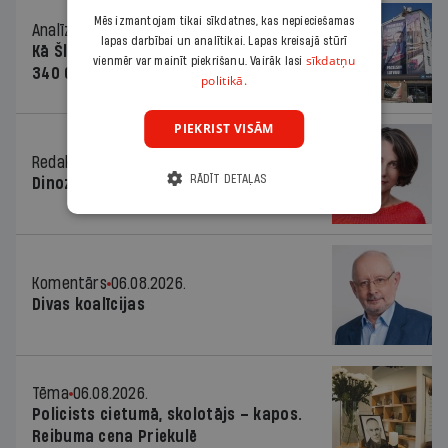
Mēs izmantojam tikai sīkdatnes, kas nepieciešamas
Analīze
06.08.2026.
lapas darbībai un analītikai. Lapas kreisajā stūrī
Kā Šlesera partija palika nesodīta par
sīkdatņu
vienmēr var mainīt piekrišanu. Vairāk lasi
340 000 vērtu reklāmas kampaņu
politikā.
PIEKRIST VISĀM
Redaktores sleja
06.08.2026.
RĀDĪT DETAĻAS
Dinozaura triks
Komentārs
06.08.2026.
Divas koalīcijas
Tēma
06.08.2026.
Policists cietumā, skolotājs – kapos.
Reibuma cena Priekulē