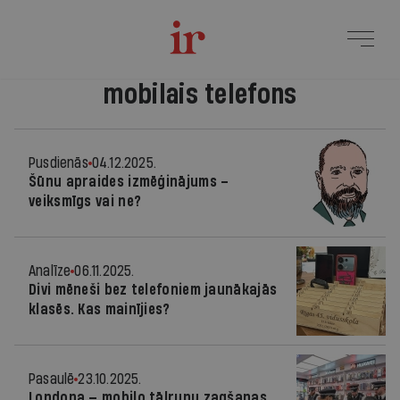
mobilais telefons
Pusdienās
04.12.2025.
Šūnu apraides izmēģinājums –
veiksmīgs vai ne?
Analīze
06.11.2025.
Divi mēneši bez telefoniem jaunākajās
klasēs. Kas mainījies?
Pasaulē
23.10.2025.
Londona — mobilo tālruņu zagšanas