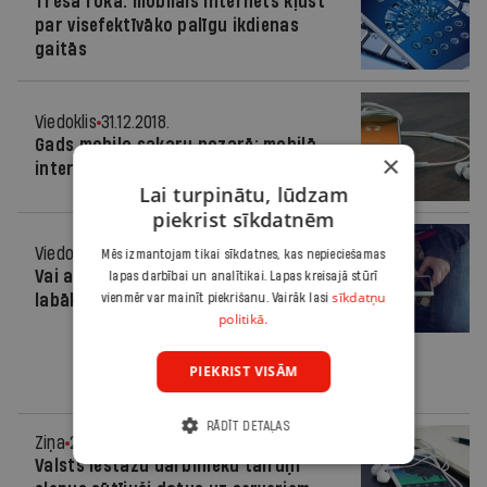
Trešā roka: mobilais internets kļūst
par visefektīvāko palīgu ikdienas
gaitās
Viedoklis
31.12.2018.
Gads mobilo sakaru nozarē: mobilā
×
interneta uzvaras gājiens
Lai turpinātu, lūdzam
piekrist sīkdatnēm
Viedoklis
13.12.2017.
Mēs izmantojam tikai sīkdatnes, kas nepieciešamas
Vai atņemt bērnam telefonu ir
lapas darbībai un analītikai. Lapas kreisajā stūrī
sīkdatņu
labākais risinājums?
vienmēr var mainīt piekrišanu. Vairāk lasi
politikā.
PIEKRIST VISĀM
RĀDĪT DETAĻAS
Ziņa
27.11.2016.
Valsts iestāžu darbinieku tālruņi