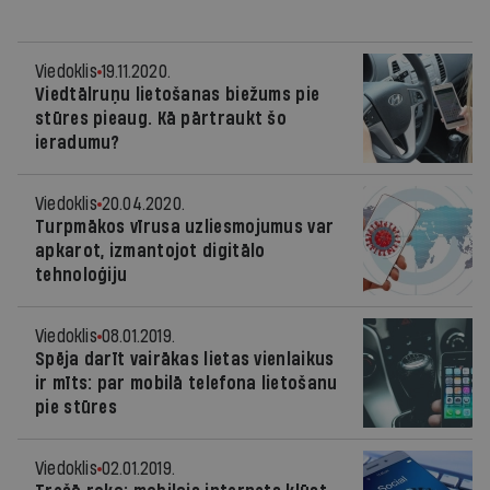
Viedoklis
19.11.2020.
Viedtālruņu lietošanas biežums pie
stūres pieaug. Kā pārtraukt šo
ieradumu?
Viedoklis
20.04.2020.
Turpmākos vīrusa uzliesmojumus var
apkarot, izmantojot digitālo
tehnoloģiju
Viedoklis
08.01.2019.
Spēja darīt vairākas lietas vienlaikus
ir mīts: par mobilā telefona lietošanu
pie stūres
Viedoklis
02.01.2019.