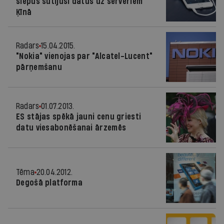
slepus sūtījuši datus uz serveriem
Ķīnā
Radars
15.04.2015.
"Nokia" vienojas par "Alcatel-Lucent"
pārņemšanu
Radars
01.07.2013.
ES stājas spēkā jauni cenu griesti
datu viesabonēšanai ārzemēs
Tēma
20.04.2012.
Degošā platforma